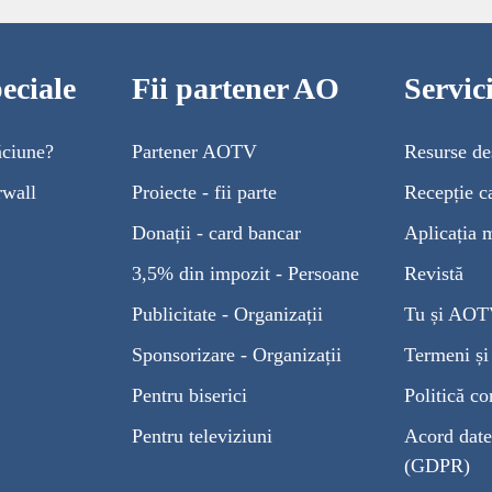
eciale
Fii partener AO
Servi
ăciune?
Partener AOTV
Resurse de
rwall
Proiecte - fii parte
Recepție c
Donații - card bancar
Aplicația 
3,5% din impozit - Persoane
Revistă
Publicitate - Organizații
Tu și AO
Sponsorizare - Organizații
Termeni și 
Pentru biserici
Politică co
Pentru televiziuni
Acord date
(GDPR)