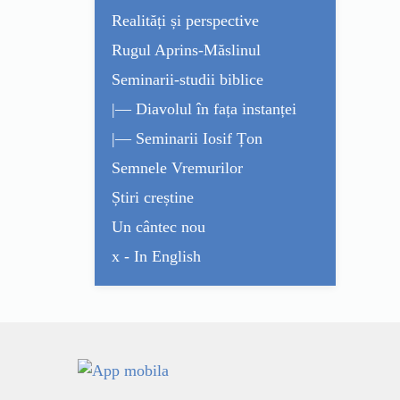
Realități și perspective
Rugul Aprins-Măslinul
Seminarii-studii biblice
|— Diavolul în fața instanței
|— Seminarii Iosif Țon
Semnele Vremurilor
Știri creștine
Un cântec nou
x - In English