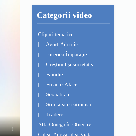
Categorii video
Clipuri tematice
|— Avort-Adopție
|— Biserică-Împărăție
|— Creștinul și societatea
|— Familie
|— Finanțe-Afaceri
|— Sexualitate
|— Știință și creaționism
|— Trailere
Alfa Omega în Obiectiv
Calea, Adevărul și Viața