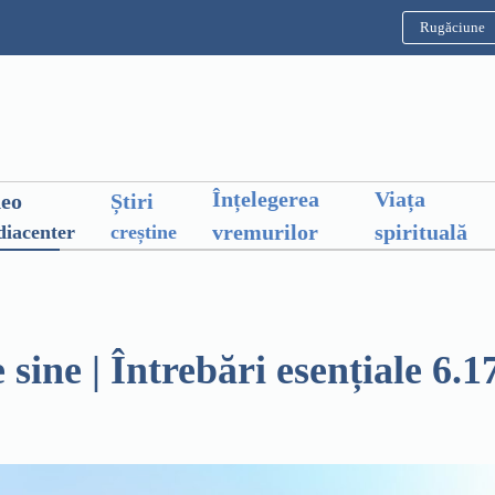
Rugăciune
Înțelegerea
Viața
deo
Știri
vremurilor
spirituală
iacenter
creștine
 sine | Întrebări esențiale 6.1