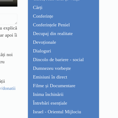
Cărți
Conferințe
Conferințele Peniel
u explică
Decupaj din realitate
ar apoi îi
Devoționale
Dialoguri
ăți noi
Dincolo de bariere - social
tru
Dumnezeu vorbește
Emisiuni în direct
ții
Filme și Documentare
v/donatii
Inima închinării
Întrebări esențiale
Israel - Orientul Mijlociu