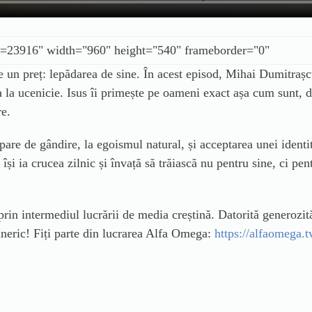
 un preț: lepădarea de sine. În acest episod, Mihai Dumitrașc
a la ucenicie. Isus îi primește pe oameni exact așa cum sunt, d
re.
are de gândire, la egoismul natural, și acceptarea unei identit
își ia crucea zilnic și învață să trăiască nu pentru sine, ci pen
n intermediul lucrării de media creștină. Datorită generozită
eric! Fiți parte din lucrarea Alfa Omega:
https://alfaomega.t