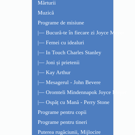
Mărturii
Muzică
Programe de misiune
|— Bucură-te în fiecare zi Joyce Meyer
|— Femei cu idealuri
|— In Touch Charles Stanley
|— Joni și prietenii
|— Kay Arthur
|— Mesagerul - John Bevere
|— Oromteli Mindennapok Joyce Meyer
|— Ospăț cu Mană - Perry Stone
Programe pentru copii
Programe pentru tineri
Puterea rugăciunii, Mijlocire