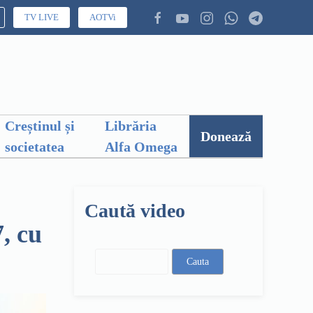
TV LIVE
AOTVi
Creștinul și
Librăria
Donează
societatea
Alfa Omega
Caută video
7, cu