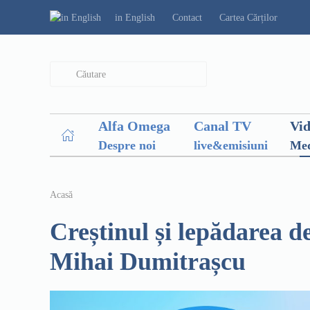
in English
Contact
Cartea Cărților
Type 2 or more characters for results.
Alfa Omega
Canal TV
Vi
Despre noi
live&emisiuni
Med
Acasă
Creștinul și lepădarea de
Mihai Dumitrașcu