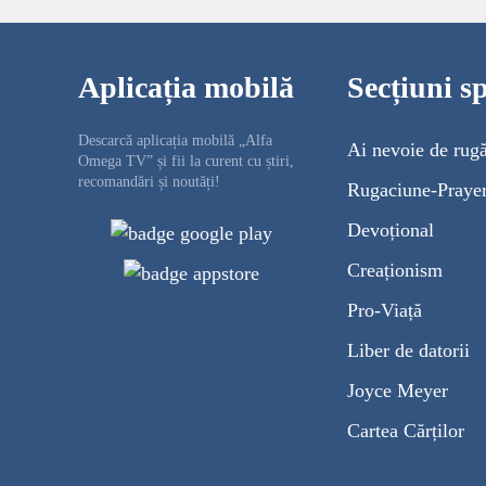
Aplicația mobilă
Secțiuni sp
Descarcă aplicația mobilă „Alfa
Ai nevoie de rug
Omega TV” și fii la curent cu știri,
recomandări și noutăți!
Rugaciune-Praye
Devoțional
Creaționism
Pro-Viață
Liber de datorii
Joyce Meyer
Cartea Cărților