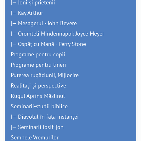
|— Joni și prietenii
|— Kay Arthur
|— Mesagerul - John Bevere
|— Oromteli Mindennapok Joyce Meyer
|— Ospăț cu Mană - Perry Stone
Programe pentru copii
Programe pentru tineri
Puterea rugăciunii, Mijlocire
Realități și perspective
Rugul Aprins-Măslinul
Seminarii-studii biblice
|— Diavolul în fața instanței
|— Seminarii Iosif Țon
Semnele Vremurilor