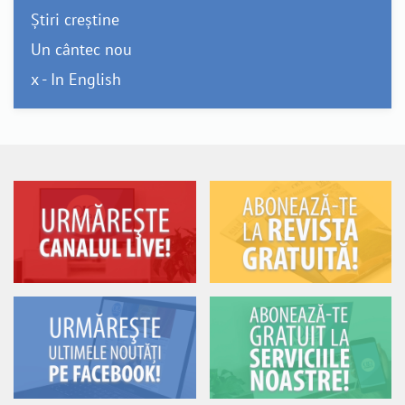
Știri creștine
Un cântec nou
x - In English