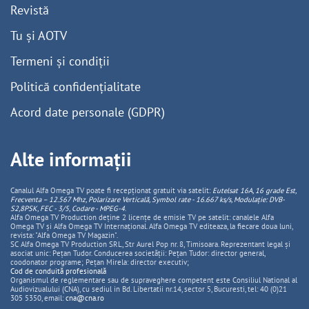
Revistă
Tu și AOTV
Termeni și condiții
Politică confidențialitate
Acord date personale (GDPR)
Alte informații
Canalul Alfa Omega TV poate fi recepționat gratuit via satelit:
Eutelsat 16A, 16 grade Est,
Frecventa – 12.567 Mhz, Polarizare
Vertica
lă, Symbol rate - 16.667 ks/s, Modulație: DVB-
S2,8PSK, FEC - 3/5, Codare - MPEG-4
.
Alfa Omega TV Production deține 2 licențe de emisie TV pe satelit: canalele Alfa
Omega TV și Alfa Omega TV Internațional. Alfa Omega TV editeaza, la fiecare doua luni,
revista: "Alfa Omega TV Magazin".
SC Alfa Omega TV Production SRL, Str Aurel Pop nr. 8, Timisoara. Reprezentant legal și
asociat unic: Pețan Tudor. Conducerea societății: Pețan Tudor: director general,
coodonator programe; Pețan Mirela: director executiv;
Cod de conduită profesională
Organismul de reglementare sau de supraveghere competent este Consiliul National al
Audiovizualului (CNA), cu sediul in Bd. Libertatii nr.14, sector 5, Bucuresti, tel: 40 (0)21
305 5350, email:
cna@cna.ro