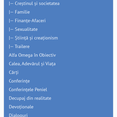
|— Creștinul și societatea
|— Familie
|— Finanțe-Afaceri
|— Sexualitate
|— Știință și creaționism
|— Trailere
Alfa Omega în Obiectiv
Calea, Adevărul și Viața
Cărți
Conferințe
Conferințele Peniel
Decupaj din realitate
Devoționale
Dialoguri