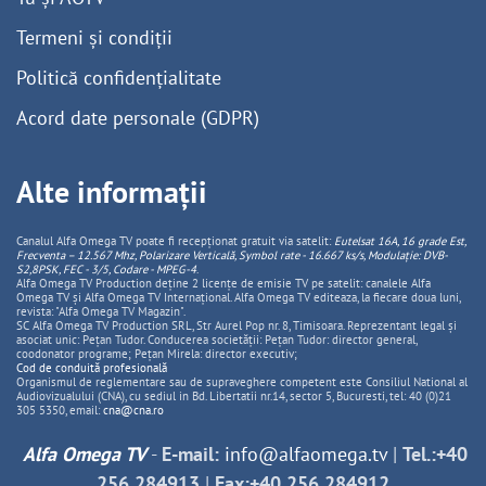
Termeni și condiții
Politică confidențialitate
Acord date personale (GDPR)
Alte informații
Canalul Alfa Omega TV poate fi recepționat gratuit via satelit:
Eutelsat 16A, 16 grade Est,
Frecventa – 12.567 Mhz, Polarizare
Vertica
lă, Symbol rate - 16.667 ks/s, Modulație: DVB-
S2,8PSK, FEC - 3/5, Codare - MPEG-4
.
Alfa Omega TV Production deține 2 licențe de emisie TV pe satelit: canalele Alfa
Omega TV și Alfa Omega TV Internațional. Alfa Omega TV editeaza, la fiecare doua luni,
revista: "Alfa Omega TV Magazin".
SC Alfa Omega TV Production SRL, Str Aurel Pop nr. 8, Timisoara. Reprezentant legal și
asociat unic: Pețan Tudor. Conducerea societății: Pețan Tudor: director general,
coodonator programe; Pețan Mirela: director executiv;
Cod de conduită profesională
Organismul de reglementare sau de supraveghere competent este Consiliul National al
Audiovizualului (CNA), cu sediul in Bd. Libertatii nr.14, sector 5, Bucuresti, tel: 40 (0)21
305 5350, email:
cna@cna.ro
Alfa Omega TV
-
E-mail:
info@alfaomega.tv
|
Tel.:+40
256 284913
|
Fax:+40 256 284912