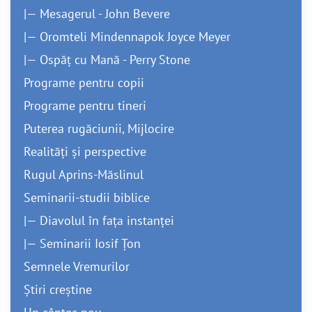
|— Mesagerul - John Bevere
|— Oromteli Mindennapok Joyce Meyer
|— Ospăț cu Mană - Perry Stone
Programe pentru copii
Programe pentru tineri
Puterea rugăciunii, Mijlocire
Realități și perspective
Rugul Aprins-Măslinul
Seminarii-studii biblice
|— Diavolul în fața instanței
|— Seminarii Iosif Țon
Semnele Vremurilor
Știri creștine