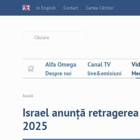
in English
Contact
Cartea Cărților
Type 2 or more characters for
results.
Alfa Omega
Canal TV
Vi
Despre noi
live&emisiuni
Med
Acasă
Israel anunță retragere
2025