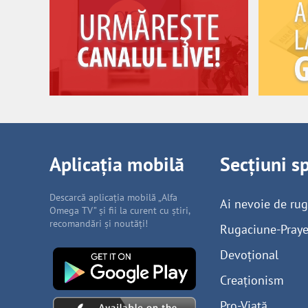
Aplicația mobilă
Secțiuni s
Descarcă aplicația mobilă „Alfa
Ai nevoie de ru
Omega TV” și fii la curent cu știri,
recomandări și noutăți!
Rugaciune-Praye
Devoțional
Creaționism
Pro-Viață