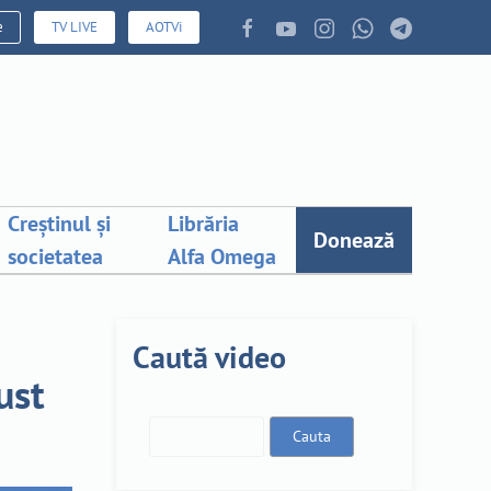
e
TV LIVE
AOTVi
Creștinul și
Librăria
Donează
societatea
Alfa Omega
Caută video
ust