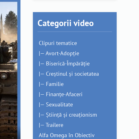
Categorii video
Clipuri tematice
|— Avort-Adopție
|— Biserică-Împărăție
|— Creștinul și societatea
|— Familie
|— Finanțe-Afaceri
|— Sexualitate
|— Știință și creaționism
|— Trailere
Alfa Omega în Obiectiv