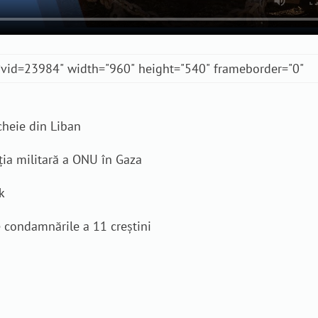
 cheie din Liban
nția militară a ONU în Gaza
k
e condamnările a 11 creștini