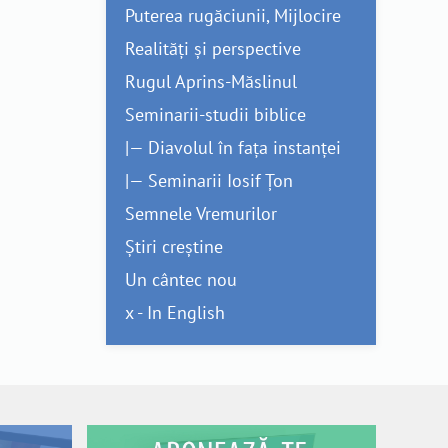
Puterea rugăciunii, Mijlocire
Realități și perspective
Rugul Aprins-Măslinul
Seminarii-studii biblice
|— Diavolul în fața instanței
|— Seminarii Iosif Țon
Semnele Vremurilor
Știri creștine
Un cântec nou
x - In English