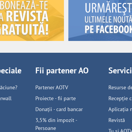
peciale
Fii partener AO
Servic
găciune?
Partener AOTV
Resurse d
rwall
Proiecte - fii parte
Recepție c
Donații - card bancar
Aplicația 
3,5% din impozit -
Revistă
Persoane
Tu și AOT