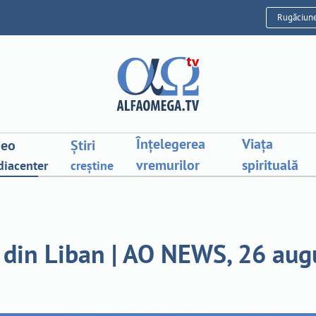
Rugăciun
Înțelegerea
Viața
deo
Știri
vremurilor
spirituală
iacenter
creștine
a din Liban | AO NEWS, 26 aug