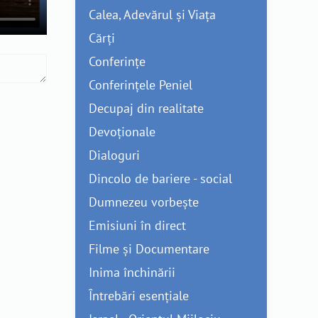
Calea, Adevărul și Viața
Cărți
Conferințe
Conferințele Peniel
Decupaj din realitate
Devoționale
Dialoguri
Dincolo de bariere - social
Dumnezeu vorbește
Emisiuni în direct
Filme și Documentare
Inima închinării
Întrebări esențiale