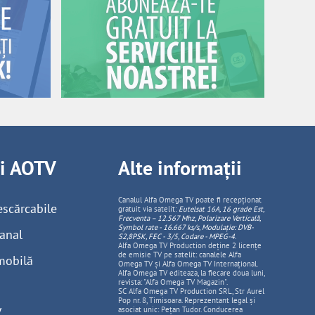
ii AOTV
Alte informații
Canalul Alfa Omega TV poate fi recepționat
escărcabile
gratuit via satelit:
Eutelsat 16A, 16 grade Est,
Frecventa – 12.567 Mhz, Polarizare
Vertica
lă,
Symbol rate - 16.667 ks/s, Modulație: DVB-
anal
S2,8PSK, FEC - 3/5, Codare - MPEG-4
.
Alfa Omega TV Production deține 2 licențe
de emisie TV pe satelit: canalele Alfa
mobilă
Omega TV și Alfa Omega TV Internațional.
Alfa Omega TV editeaza, la fiecare doua luni,
revista: "Alfa Omega TV Magazin".
SC Alfa Omega TV Production SRL, Str Aurel
Pop nr. 8, Timisoara. Reprezentant legal și
V
asociat unic: Pețan Tudor. Conducerea