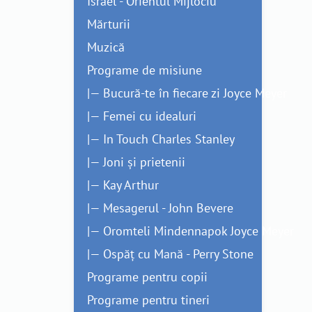
Israel - Orientul Mijlociu
Mărturii
Muzică
Programe de misiune
|— Bucură-te în fiecare zi Joyce Meyer
|— Femei cu idealuri
|— In Touch Charles Stanley
|— Joni și prietenii
|— Kay Arthur
|— Mesagerul - John Bevere
|— Oromteli Mindennapok Joyce Meyer
|— Ospăț cu Mană - Perry Stone
Programe pentru copii
Programe pentru tineri