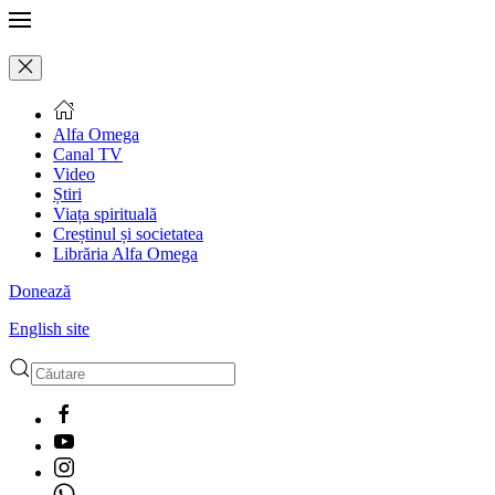
Alfa Omega
Canal TV
Video
Știri
Viața spirituală
Creștinul și societatea
Librăria Alfa Omega
Donează
English site
Type 2 or more characters
for results.