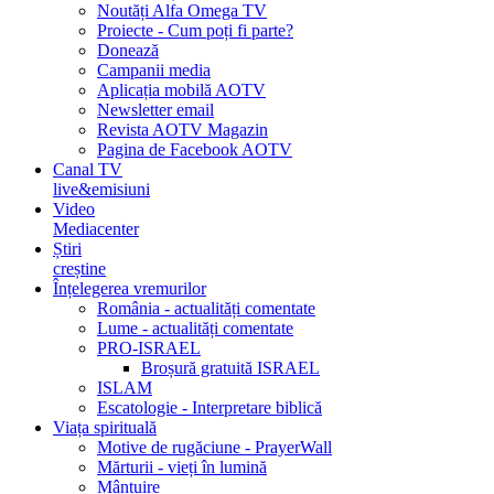
Noutăți Alfa Omega TV
Proiecte - Cum poți fi parte?
Donează
Campanii media
Aplicația mobilă AOTV
Newsletter email
Revista AOTV Magazin
Pagina de Facebook AOTV
Canal TV
live&emisiuni
Video
Mediacenter
Știri
creștine
Înțelegerea vremurilor
România - actualități comentate
Lume - actualități comentate
PRO-ISRAEL
Broșură gratuită ISRAEL
ISLAM
Escatologie - Interpretare biblică
Viața spirituală
Motive de rugăciune - PrayerWall
Mărturii - vieți în lumină
Mântuire