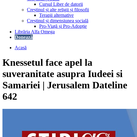
Cursul Liber de datorii
Creștinul și alte religii și filosofii
Terapii alternative
Creștinul și dimensiunea socială
Pro-Viață și Pro-Adopție
Librăria Alfa Omega
Donează
Acasă
Knessetul face apel la
suveranitate asupra Iudeei si
Samariei | Jerusalem Dateline
642