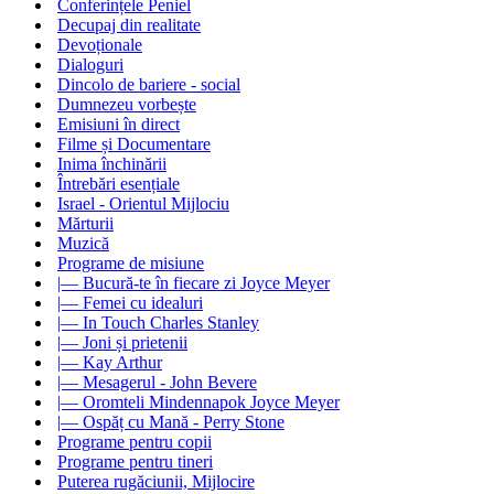
Conferințele Peniel
Decupaj din realitate
Devoționale
Dialoguri
Dincolo de bariere - social
Dumnezeu vorbește
Emisiuni în direct
Filme și Documentare
Inima închinării
Întrebări esențiale
Israel - Orientul Mijlociu
Mărturii
Muzică
Programe de misiune
|— Bucură-te în fiecare zi Joyce Meyer
|— Femei cu idealuri
|— In Touch Charles Stanley
|— Joni și prietenii
|— Kay Arthur
|— Mesagerul - John Bevere
|— Oromteli Mindennapok Joyce Meyer
|— Ospăț cu Mană - Perry Stone
Programe pentru copii
Programe pentru tineri
Puterea rugăciunii, Mijlocire