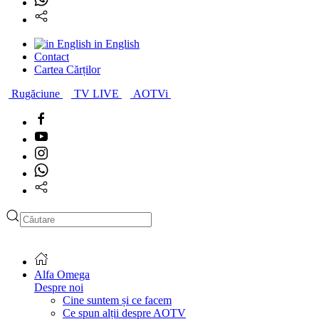
in English
Contact
Cartea Cărților
Rugăciune
TV LIVE
AOTVi
Type 2 or more characters
for results.
Alfa Omega
Despre noi
Cine suntem și ce facem
Ce spun alții despre AOTV