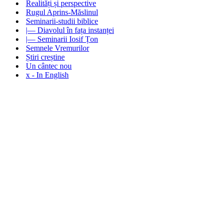
Realități și perspective
Rugul Aprins-Măslinul
Seminarii-studii biblice
|— Diavolul în fața instanței
|— Seminarii Iosif Țon
Semnele Vremurilor
Știri creștine
Un cântec nou
x - In English