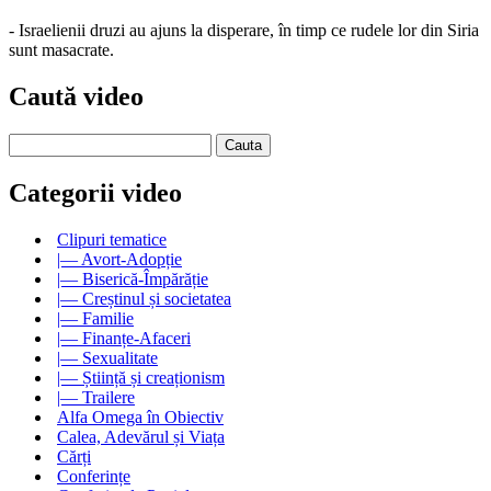
- Israelienii druzi au ajuns la disperare, în timp ce rudele lor din Siria
sunt masacrate.
Caută video
Categorii video
Clipuri tematice
|— Avort-Adopție
|— Biserică-Împărăție
|— Creștinul și societatea
|— Familie
|— Finanțe-Afaceri
|— Sexualitate
|— Știință și creaționism
|— Trailere
Alfa Omega în Obiectiv
Calea, Adevărul și Viața
Cărți
Conferințe