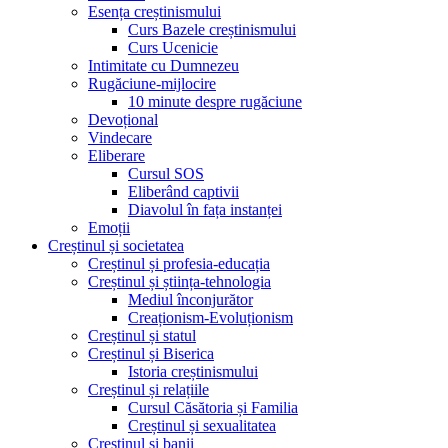
Esența creștinismului
Curs Bazele creștinismului
Curs Ucenicie
Intimitate cu Dumnezeu
Rugăciune-mijlocire
10 minute despre rugăciune
Devoțional
Vindecare
Eliberare
Cursul SOS
Eliberând captivii
Diavolul în fața instanței
Emoții
Creștinul și societatea
Creștinul și profesia-educația
Creștinul și știința-tehnologia
Mediul înconjurător
Creaționism-Evoluționism
Creștinul și statul
Creștinul și Biserica
Istoria creștinismului
Creștinul și relațiile
Cursul Căsătoria și Familia
Creștinul și sexualitatea
Creștinul și banii