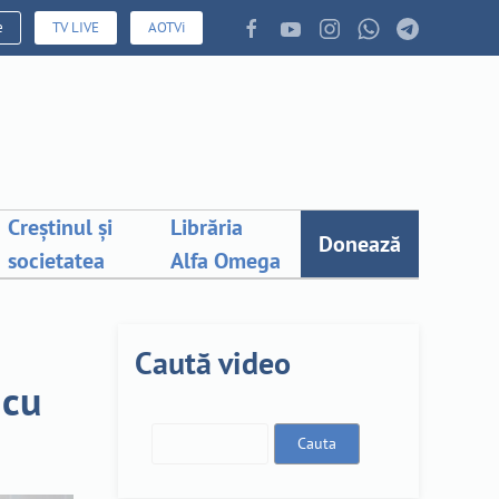
e
TV LIVE
AOTVi
Creștinul și
Librăria
Donează
societatea
Alfa Omega
Caută video
 cu