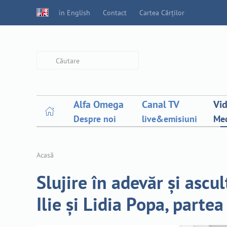
in English
Contact
Cartea Cărților
Type 2 or more characters for
results.
Alfa Omega
Canal TV
Vi
Despre noi
live&emisiuni
Med
Acasă
Slujire în adevăr și ascul
Ilie și Lidia Popa, partea