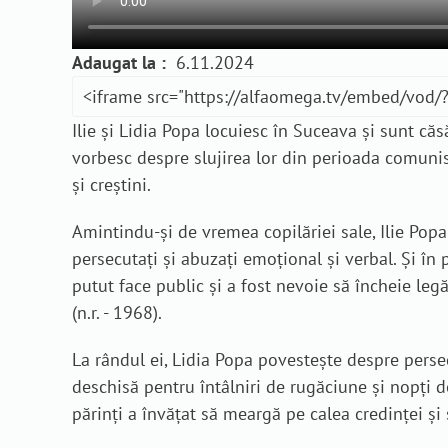
Adaugat la :
6.11.2024
Ilie și Lidia Popa locuiesc în Suceava și sunt căs
vorbesc despre slujirea lor din perioada comunis
și creștini.
Amintindu-și de vremea copilăriei sale, Ilie Popa 
persecutați și abuzați emoțional și verbal. Și în 
putut face public și a fost nevoie să încheie le
(n.r. - 1968).
La rândul ei, Lidia Popa povestește despre persec
deschisă pentru întâlniri de rugăciune și nopți de
părinți a învățat să meargă pe calea credinței și 