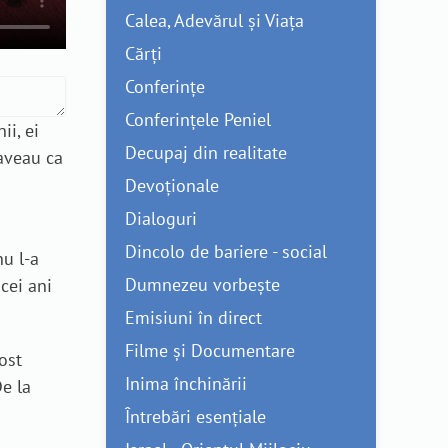
Calea, Adevărul și Viața
Cărți
Conferințe
Conferințele Peniel
ii, ei
Decupaj din realitate
 aveau ca
Devoționale
Dialoguri
Dincolo de bariere - social
nu l-a
Dumnezeu vorbește
cei ani
Emisiuni în direct
Filme și Documentare
ost
Inima închinării
De la
Întrebări esențiale