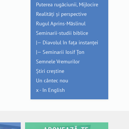
Puterea rugăciunii, Mijlocire
Realități și perspective
Rugul Aprins-Măslinul
Seminarii-studii biblice
|— Diavolul în fața instanței
|— Seminarii Iosif Țon
Semnele Vremurilor
Știri creștine
Un cântec nou
x - In English