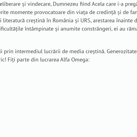
n eliberare și vindecare, Dumnezeu fiind Acela care i-a pregă
erite momente provocatoare din viața de credință și de fam
 și literatură creștină în România și URS, arestarea înainte 
dificultățile întâmpinate și anumite constrângeri, ei au răm
prin intermediul lucrării de media creștină. Generozitate
ic! Fiți parte din lucrarea Alfa Omega: