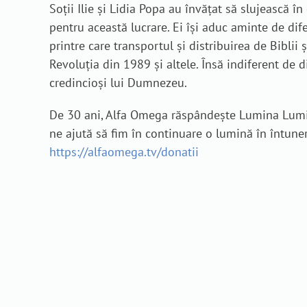
Soții Ilie și Lidia Popa au învățat să slujească î
pentru această lucrare. Ei își aduc aminte de dif
printre care transportul și distribuirea de Biblii
Revoluția din 1989 și altele. Însă indiferent de 
credincioși lui Dumnezeu.
De 30 ani, Alfa Omega răspândește Lumina Lumii 
ne ajută să fim în continuare o lumină în întuner
https://alfaomega.tv/donatii