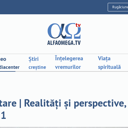
Rugăciun
Înțelegerea
Viața
deo
Știri
vremurilor
spirituală
iacenter
creștine
tare | Realități și perspective,
 1