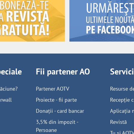
peciale
Fii partener AO
Servic
găciune?
Partener AOTV
Resurse d
rwall
Proiecte - fii parte
Recepție c
Donații - card bancar
Aplicația 
3,5% din impozit -
Revistă
Persoane
Tu și AOT