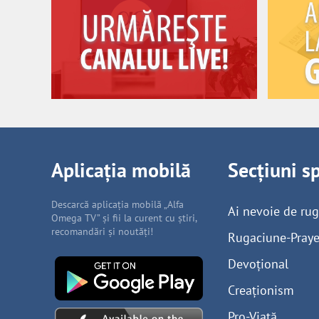
Aplicația mobilă
Secțiuni s
Descarcă aplicația mobilă „Alfa
Ai nevoie de ru
Omega TV” și fii la curent cu știri,
recomandări și noutăți!
Rugaciune-Praye
Devoțional
Creaționism
Pro-Viață