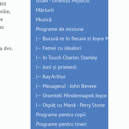
Israel - Orientul Mijlociu
tit
Mărturii
ilie,
de
Muzică
as
Programe de misiune
|— Bucură-te în fiecare zi Joyce Meyer
|— Femei cu idealuri
a dvs.
|— In Touch Charles Stanley
|— Joni și prietenii
|— Kay Arthur
|— Mesagerul - John Bevere
|— Oromteli Mindennapok Joyce Meyer
|— Ospăț cu Mană - Perry Stone
Programe pentru copii
Programe pentru tineri