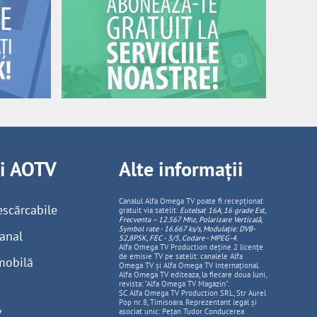
ii AOTV
Alte informații
Canalul Alfa Omega TV poate fi recepționat
escărcabile
gratuit via satelit:
Eutelsat 16A, 16 grade Est,
Frecventa – 12.567 Mhz, Polarizare
Vertica
lă,
Symbol rate - 16.667 ks/s, Modulație: DVB-
anal
S2,8PSK, FEC - 3/5, Codare - MPEG-4
.
Alfa Omega TV Production deține 2 licențe
de emisie TV pe satelit: canalele Alfa
mobilă
Omega TV și Alfa Omega TV Internațional.
Alfa Omega TV editeaza, la fiecare doua luni,
revista: "Alfa Omega TV Magazin".
SC Alfa Omega TV Production SRL, Str Aurel
Pop nr. 8, Timisoara. Reprezentant legal și
V
asociat unic: Pețan Tudor. Conducerea