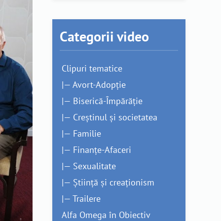
Categorii video
Clipuri tematice
|— Avort-Adopție
|— Biserică-Împărăție
|— Creștinul și societatea
|— Familie
|— Finanțe-Afaceri
|— Sexualitate
|— Știință și creaționism
|— Trailere
Alfa Omega în Obiectiv