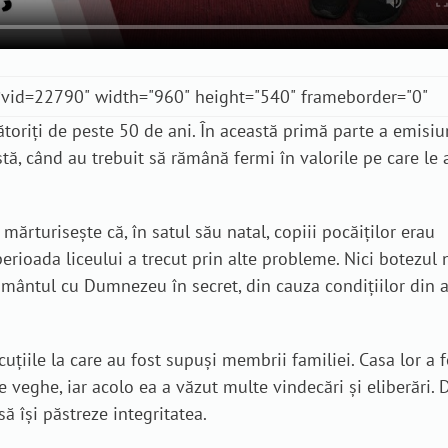
ătoriți de peste 50 de ani. În această primă parte a emisiun
tă, când au trebuit să rămână fermi în valorile pe care le
mărturisește că, în satul său natal, copiii pocăiților erau
perioada liceului a trecut prin alte probleme. Nici botezul 
gământul cu Dumnezeu în secret, din cauza condițiilor din a
uțiile la care au fost supuși membrii familiei. Casa lor a f
 veghe, iar acolo ea a văzut multe vindecări și eliberări. 
să își păstreze integritatea.