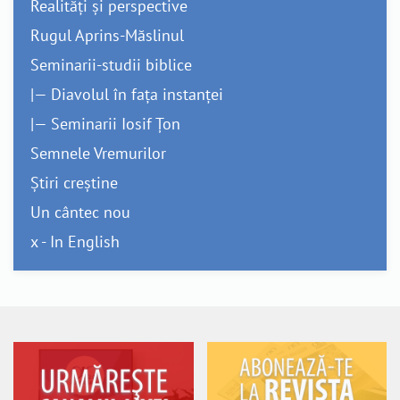
Realități și perspective
Rugul Aprins-Măslinul
Seminarii-studii biblice
|— Diavolul în fața instanței
|— Seminarii Iosif Țon
Semnele Vremurilor
Știri creștine
Un cântec nou
x - In English