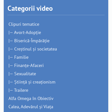
Categorii video
Clipuri tematice
|— Avort-Adopție
|— Biserică-Împărăție
|— Creștinul și societatea
|— Familie
|— Finanțe-Afaceri
|— Sexualitate
|— Știință și creaționism
|— Trailere
Alfa Omega în Obiectiv
Calea, Adevărul și Viața