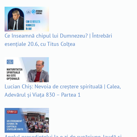
Ce înseamnă chipul lui Dumnezeu? | Întrebări
esențiale 20.6, cu Titus Colțea
Lucian Chiș: Nevoia de creștere spirituală | Calea,
Adevărul și Viața 830 – Partea 1
Apelul președintelui la o zi de rugăciune, laudă și