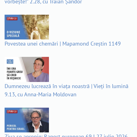
vorbește!” 2.28, cu Traian Șandor
Povestea unei chemări | Mapamond Creștin 1149
Dumnezeu lucrează în viața noastră | Vieți în lumină
9.13, cu Anna-Maria Moldovan
Ziua se apropie: Raport european 69 l 27 iulie 2026