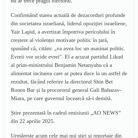
nu ar trece pragul electoral.
Confirmând starea actuală de dezacorduri profunde
din societatea israeliană, liderul opoziției israeliene,
Yair Lapid, a avertizat împotriva pericolului în
creștere al violenței motivate politic în țară,
spunând că, cităm: „va avea loc un asasinat politic.
Evreii vor ucide evrei". El a acuzat partidul Likud
al prim-ministrului Benjamin Netanyahu că a
alimentat incitarea care ar putea duce la un astfel de
rezultat, făcând referire la directorul Shin Bet
Ronen Bar și la procurorul general Gali Baharav-
Miara, pe care guvernul încearcă să-i demită.
Știre prezentată în cadrul emisiunii „AO NEWS”
din 22 aprilie 2025.
Urmărește acum cele mai noi știri și reportaje din