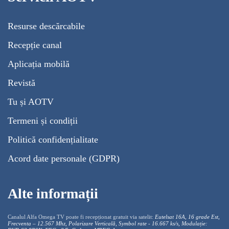
Resurse descărcabile
Recepție canal
Aplicația mobilă
Revistă
Tu și AOTV
Termeni și condiții
Politică confidențialitate
Acord date personale (GDPR)
Alte informații
Canalul Alfa Omega TV poate fi recepționat gratuit via satelit:
Eutelsat 16A, 16 grade Est,
Frecventa – 12.567 Mhz, Polarizare
Vertica
lă, Symbol rate - 16.667 ks/s, Modulație: