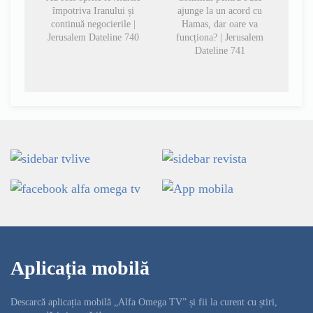
împotriva Iranului și
ajunge la un acord cu
continuă negocierile |
Hamas, dar oare va
Jerusalem Dateline 740
funcționa? | Jerusalem
Dateline 741
Aplicația mobilă
Descarcă aplicația mobilă „Alfa Omega TV” și fii la curent cu știri,