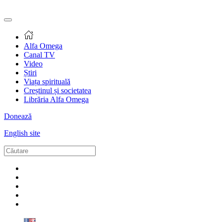
Alfa Omega
Canal TV
Video
Știri
Viața spirituală
Creștinul și societatea
Librăria Alfa Omega
Donează
English site