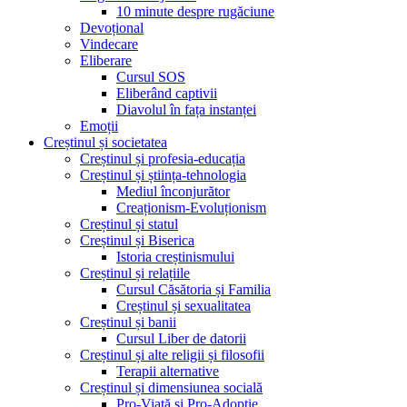
10 minute despre rugăciune
Devoțional
Vindecare
Eliberare
Cursul SOS
Eliberând captivii
Diavolul în fața instanței
Emoții
Creștinul și societatea
Creștinul și profesia-educația
Creștinul și știința-tehnologia
Mediul înconjurător
Creaționism-Evoluționism
Creștinul și statul
Creștinul și Biserica
Istoria creștinismului
Creștinul și relațiile
Cursul Căsătoria și Familia
Creștinul și sexualitatea
Creștinul și banii
Cursul Liber de datorii
Creștinul și alte religii și filosofii
Terapii alternative
Creștinul și dimensiunea socială
Pro-Viață și Pro-Adopție