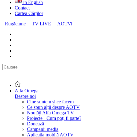
in English
Contact
Cartea Cărților
Rugăciune
TV LIVE
AOTVi
Alfa Omega
Despre noi
Cine suntem și ce facem
Ce spun alții despre AOTV
Noutăți Alfa Omega TV
Proiecte - Cum poți fi parte?
Donează
Campanii media
Aplicația mobilă AOTV