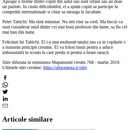
Apoape o treime dintre copiii din satul sau sunt orfani sau au doar
un parinte. In ciuda dificultatilor, el a ajutat copiii sa participe la
competitii internationale si chiar sa mearga la facultate.
Peter Tabichi: Ma simt minunat. Nu imi vine sa cred. Ma bucur ca
sunt considerat unul dintre cei mai buni profesori din lume, sa fiu cel
mai bun din lume.
Felicitari lui Tabichi. El i-a mai multumit tatalui sau ca in copilarie i-
a transmis principii crestine. El va folosi banii pentru a aduce
imbunatatiri la scoala la care preda si pentru a hrani saracii.
Stire difuzata in emisiunea Mapamond crestin 768 - martie 2019.
Ultimele stiri crestine:
https://alfaomega.tv/stiri
Articole similare