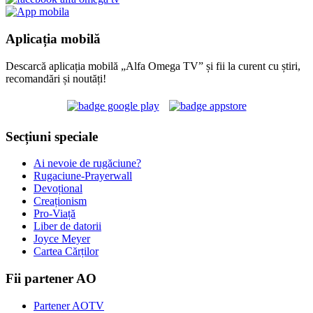
Aplicația mobilă
Descarcă aplicația mobilă „Alfa Omega TV” și fii la curent cu știri,
recomandări și noutăți!
Secțiuni speciale
Ai nevoie de rugăciune?
Rugaciune-Prayerwall
Devoțional
Creaționism
Pro-Viață
Liber de datorii
Joyce Meyer
Cartea Cărților
Fii partener AO
Partener AOTV