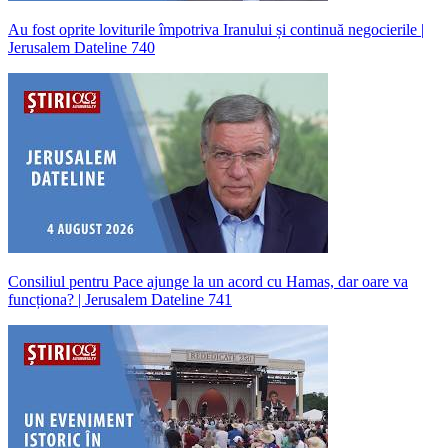
Au fost oprite loviturile împotriva Iranului și continuă negocierile |
Jerusalem Dateline 740
Consiliul pentru Pace ajunge la un acord cu Hamas, dar oare va
funcționa? | Jerusalem Dateline 741