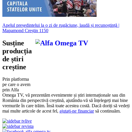
Apelul președintelui la o zi de rugăciune, laudă și recunoștință |
Mapamond Creștin 1150
Susține
producția
de știri
creștine
Prin platforma
pe care o avem
prin Alfa
Omega TV, vă prezentăm evenimente și știri internaționale sau din
România din perspectivă creștină, ajutându-vă să înțelegeți mai bine
vremurile în care trăim. Însă toate acestea costă. Dacă doriți să vedeți
mai multe articole de acest fel,
ajutați-ne financiar
să continuăm.