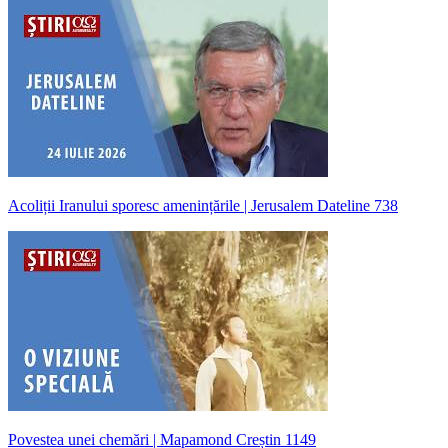
Acoliții Iranului sporesc amenințările | Jerusalem Dateline 738
Povestea unei chemări | Mapamond Creștin 1149