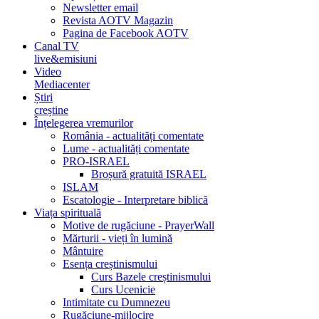
Newsletter email
Revista AOTV Magazin
Pagina de Facebook AOTV
Canal TV
live&emisiuni
Video
Mediacenter
Știri
creștine
Înțelegerea vremurilor
România - actualități comentate
Lume - actualități comentate
PRO-ISRAEL
Broșură gratuită ISRAEL
ISLAM
Escatologie - Interpretare biblică
Viața spirituală
Motive de rugăciune - PrayerWall
Mărturii - vieți în lumină
Mântuire
Esența creștinismului
Curs Bazele creștinismului
Curs Ucenicie
Intimitate cu Dumnezeu
Rugăciune-mijlocire