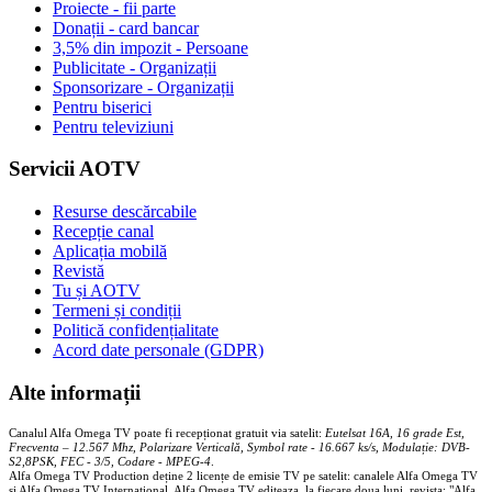
Proiecte - fii parte
Donații - card bancar
3,5% din impozit - Persoane
Publicitate - Organizații
Sponsorizare - Organizații
Pentru biserici
Pentru televiziuni
Servicii AOTV
Resurse descărcabile
Recepție canal
Aplicația mobilă
Revistă
Tu și AOTV
Termeni și condiții
Politică confidențialitate
Acord date personale (GDPR)
Alte informații
Canalul Alfa Omega TV poate fi recepționat gratuit via satelit:
Eutelsat 16A, 16 grade Est,
Frecventa – 12.567 Mhz, Polarizare
Vertica
lă, Symbol rate - 16.667 ks/s, Modulație: DVB-
S2,8PSK, FEC - 3/5, Codare - MPEG-4
.
Alfa Omega TV Production deține 2 licențe de emisie TV pe satelit: canalele Alfa Omega TV
și Alfa Omega TV Internațional. Alfa Omega TV editeaza, la fiecare doua luni, revista: "Alfa