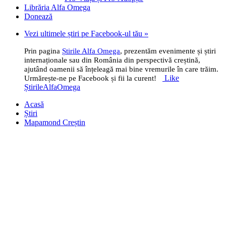
Librăria Alfa Omega
Donează
Vezi ultimele știri pe Facebook-ul tău »
Prin pagina
Știrile Alfa Omega
, prezentăm evenimente și știri
internaționale sau din România din perspectivă creștină,
ajutând oamenii să înțeleagă mai bine vremurile în care trăim.
Like
Urmărește-ne pe Facebook și fii la curent!
ȘtirileAlfaOmega
Acasă
Știri
Mapamond Creștin