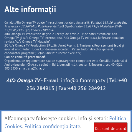
Alte informații
Canalul Alfa Omega TV poate fi recepționat gratuit via satelit:
Eutelsat 16A, 16 grade Est,
Frecventa – 12.567 Mhz, Polarizare
Vertica
lă, Symbol rate - 16.667 ks/s, Modulație: DVB-
S2,8PSK, FEC - 3/5, Codare - MPEG-4
.
Alfa Omega TV Production deține 2 licențe de emisie TV pe satelit: canalele Alfa
Omega TV și Alfa Omega TV Internațional. Alfa Omega TV editeaza, la fiecare doua luni,
revista: "Alfa Omega TV Magazin".
SC Alfa Omega TV Production SRL, Str Aurel Pop nr. 8, Timisoara. Reprezentant legal și
asociat unic: Pețan Tudor. Conducerea societății: Pețan Tudor: director general,
coodonator programe; Pețan Mirela: director executiv;
Cod de conduită profesională
Organismul de reglementare sau de supraveghere competent este Consiliul National al
Audiovizualului (CNA), cu sediul in Bd. Libertatii nr.14, sector 5, Bucuresti, tel: 40 (0)21
305 5350, email:
cna@cna.ro
Alfa Omega TV
-
E-mail:
info@alfaomega.tv
|
Tel.:+40
256 284913
|
Fax:+40 256 284912
Alfaomega.tv folosește cookies. Info și setări:
Politica
Cookies
.
Politica confidențialitate
.
Da, sunt de acord