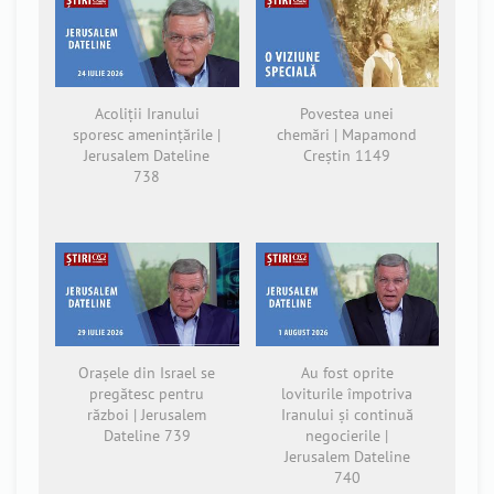
Acoliții Iranului
Povestea unei
sporesc amenințările |
chemări | Mapamond
Jerusalem Dateline
Creștin 1149
738
Orașele din Israel se
Au fost oprite
pregătesc pentru
loviturile împotriva
război | Jerusalem
Iranului și continuă
Dateline 739
negocierile |
Jerusalem Dateline
740