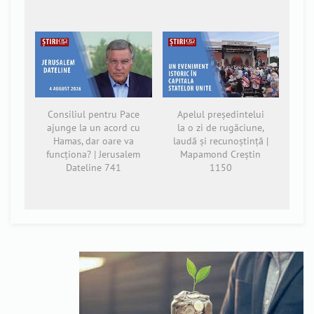
Consiliul pentru Pace
Apelul președintelui
ajunge la un acord cu
la o zi de rugăciune,
Hamas, dar oare va
laudă și recunoștință |
funcționa? | Jerusalem
Mapamond Creștin
Dateline 741
1150