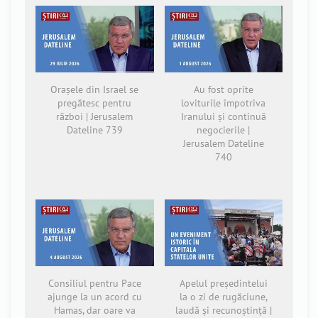
Orașele din Israel se
Au fost oprite
pregătesc pentru
loviturile împotriva
război | Jerusalem
Iranului și continuă
Dateline 739
negocierile |
Jerusalem Dateline
740
Consiliul pentru Pace
Apelul președintelui
ajunge la un acord cu
la o zi de rugăciune,
Hamas, dar oare va
laudă și recunoștință |