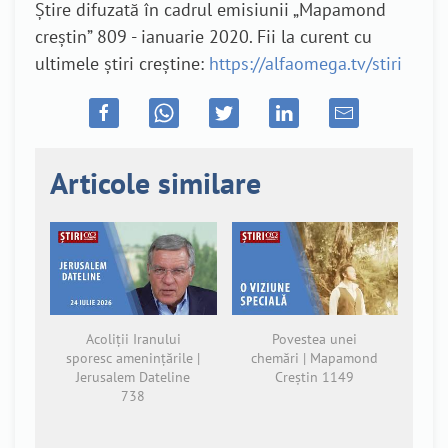
Știre difuzată în cadrul emisiunii „Mapamond
creștin” 809 - ianuarie 2020. Fii la curent cu
ultimele știri creștine:
https://alfaomega.tv/stiri
Articole similare
Acoliții Iranului
Povestea unei
sporesc amenințările |
chemări | Mapamond
Jerusalem Dateline
Creștin 1149
738