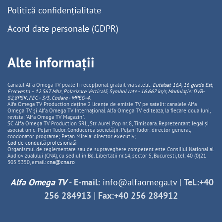
Politică confidențialitate
Acord date personale (GDPR)
Alte informații
Canalul Alfa Omega TV poate fi recepționat gratuit via satelit:
Eutelsat 16A, 16 grade Est,
Frecventa – 12.567 Mhz, Polarizare
Vertica
lă, Symbol rate - 16.667 ks/s, Modulație: DVB-
S2,8PSK, FEC - 3/5, Codare - MPEG-4
.
Alfa Omega TV Production deține 2 licențe de emisie TV pe satelit: canalele Alfa
Omega TV și Alfa Omega TV Internațional. Alfa Omega TV editeaza, la fiecare doua luni,
revista: "Alfa Omega TV Magazin".
SC Alfa Omega TV Production SRL, Str Aurel Pop nr. 8, Timisoara. Reprezentant legal și
asociat unic: Pețan Tudor. Conducerea societății: Pețan Tudor: director general,
coodonator programe; Pețan Mirela: director executiv;
Cod de conduită profesională
Organismul de reglementare sau de supraveghere competent este Consiliul National al
Audiovizualului (CNA), cu sediul in Bd. Libertatii nr.14, sector 5, Bucuresti, tel: 40 (0)21
305 5350, email:
cna@cna.ro
Alfa Omega TV
-
E-mail:
info@alfaomega.tv
|
Tel.:+40
256 284913
|
Fax:+40 256 284912