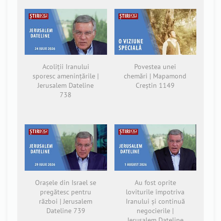
Acoliții Iranului
Povestea unei
sporesc amenințările |
chemări | Mapamond
Jerusalem Dateline
Creștin 1149
738
Orașele din Israel se
Au fost oprite
pregătesc pentru
loviturile împotriva
război | Jerusalem
Iranului și continuă
Dateline 739
negocierile |
Jerusalem Dateline