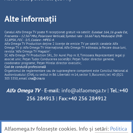
Alte informații
Canalul Alfa Omega TV poate fi recepționat gratuit via satelit:
Eutelsat 16A, 16 grade Est,
Frecventa – 12.567 Mhz, Polarizare
Vertica
lă, Symbol rate - 16.667 ks/s, Modulație: DVB-
S2,8PSK, FEC - 3/5, Codare - MPEG-4
.
Alfa Omega TV Production deține 2 licențe de emisie TV pe satelit: canalele Alfa
Omega TV și Alfa Omega TV Internațional. Alfa Omega TV editeaza, la fiecare doua luni,
revista: "Alfa Omega TV Magazin".
SC Alfa Omega TV Production SRL, Str Aurel Pop nr. 8, Timisoara. Reprezentant legal și
asociat unic: Pețan Tudor. Conducerea societății: Pețan Tudor: director general,
coodonator programe; Pețan Mirela: director executiv;
Cod de conduită profesională
Organismul de reglementare sau de supraveghere competent este Consiliul National al
Audiovizualului (CNA), cu sediul in Bd. Libertatii nr.14, sector 5, Bucuresti, tel: 40 (0)21
305 5350, email:
cna@cna.ro
Alfa Omega TV
-
E-mail:
info@alfaomega.tv
|
Tel.:+40
256 284913
|
Fax:+40 256 284912
Alfaomega.tv folosește cookies. Info și setări:
Politica