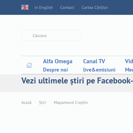
in English
Contact
Cartea Cărților
Type 2 or more characters for
results.
Alfa Omega
Canal TV
Vi
Despre noi
live&emisiuni
Med
Vezi ultimele știri pe Facebook-
Acasă
Știri
Mapamond Creștin