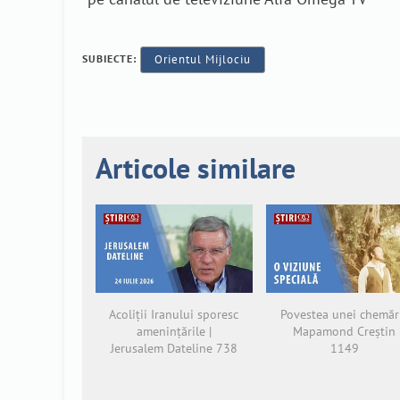
SUBIECTE:
Orientul Mijlociu
Articole similare
Acoliții Iranului sporesc
Povestea unei chemări
amenințările |
Mapamond Creștin
Jerusalem Dateline 738
1149