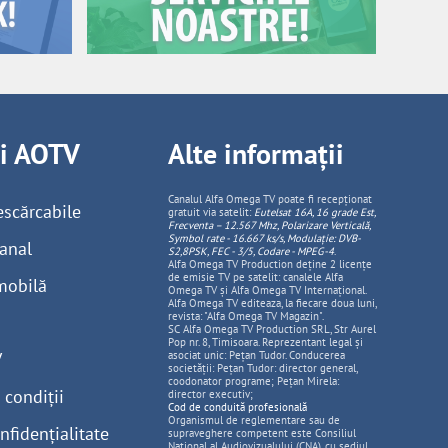
ii AOTV
Alte informații
Canalul Alfa Omega TV poate fi recepționat
escărcabile
gratuit via satelit:
Eutelsat 16A, 16 grade Est,
Frecventa – 12.567 Mhz, Polarizare
Vertica
lă,
Symbol rate - 16.667 ks/s, Modulație: DVB-
anal
S2,8PSK, FEC - 3/5, Codare - MPEG-4
.
Alfa Omega TV Production deține 2 licențe
de emisie TV pe satelit: canalele Alfa
mobilă
Omega TV și Alfa Omega TV Internațional.
Alfa Omega TV editeaza, la fiecare doua luni,
revista: "Alfa Omega TV Magazin".
SC Alfa Omega TV Production SRL, Str Aurel
Pop nr. 8, Timisoara. Reprezentant legal și
V
asociat unic: Pețan Tudor. Conducerea
societății: Pețan Tudor: director general,
coodonator programe; Pețan Mirela:
 condiții
director executiv;
Cod de conduită profesională
Organismul de reglementare sau de
nfidențialitate
supraveghere competent este Consiliul
National al Audiovizualului (CNA), cu sediul