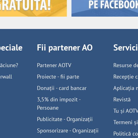
peciale
Fii partener AO
Servic
găciune?
Partener AOTV
Resurse d
rwall
Proiecte - fii parte
Recepție c
Donații - card bancar
Aplicația 
3,5% din impozit -
Revistă
Persoane
Tu și AOT
Publicitate - Organizații
Termeni și
Sponsorizare - Organizații
Politică co