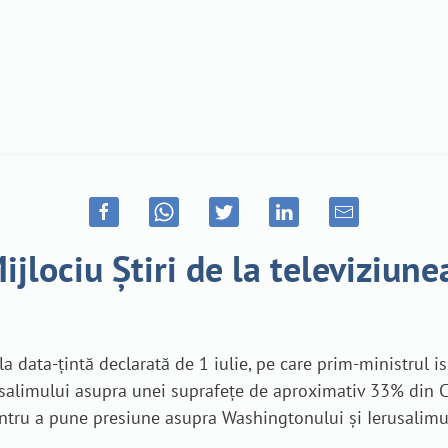
ijlociu Știri de la televiziun
data-țintă declarată de 1 iulie, pe care prim-ministrul i
rusalimului asupra unei suprafețe de aproximativ 33% din C
pentru a pune presiune asupra Washingtonului și Ierusalimu