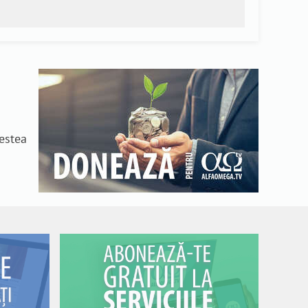
n
cestea