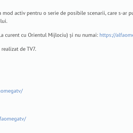
 mod activ pentru o serie de posibile scenarii, care s-ar pu
lui.
„La curent cu Orientul Mijlociu) și nu numai:
https://alfaome
 realizat de TV7.
aomegatv/
lfaomegatv/