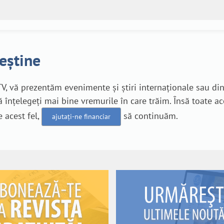
reștine
V, vă prezentăm evenimente și știri internaționale sau di
 înțelegeți mai bine vremurile în care trăim. Însă toate a
e acest fel,
să continuăm.
ajutați-ne financiar