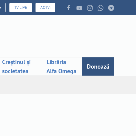
e
TV LIVE
AOTVi
Creștinul și
Librăria
Donează
societatea
Alfa Omega