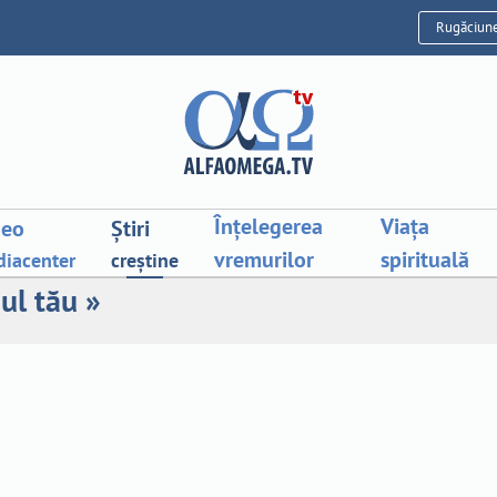
Rugăciun
Înțelegerea
Viața
deo
Știri
vremurilor
spirituală
iacenter
creștine
ul tău »