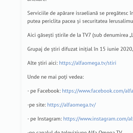
Serviciile de apărare israeliană se pregătesc în
putea periclita pacea și securitatea Ierusalimu
Aici găsești știrile de la TV7 (sub denumirea 
Grupaj de știri difuzat inițial în 15 iunie 2020,
Alte știri aici:
https://alfaomega.tv/stiri
Unde ne mai poți vedea:
- pe Facebook:
https://www.facebook.com/alf
-pe site:
https://alfaomega.tv/
- pe Instagram:
https://www.instagram.com/a
-pe canalul de televiziune Alfa Omega TV