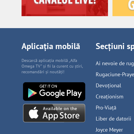
Aplicația mobilă
Secțiuni s
Descarcă aplicația mobilă „Alfa
Ai nevoie de ru
Omega TV” și fii la curent cu știri,
recomandări și noutăți!
Rugaciune-Praye
Devoțional
Creaționism
Pro-Viață
Liber de datorii
Joyce Meyer