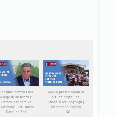
Consiliul pentru Pace
Apelul președintelui la
ajunge la un acord cu
o zi de rugăciune,
Hamas, dar oare va
laudă și recunoștință |
funcționa? | Jerusalem
Mapamond Creștin
Dateline 741
1150