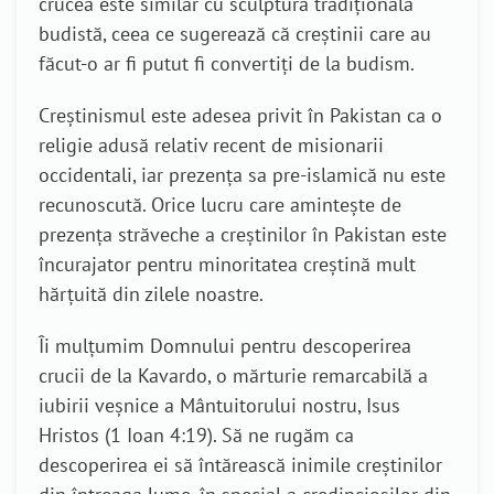
crucea este similar cu sculptura tradițională
budistă, ceea ce sugerează că creștinii care au
făcut-o ar fi putut fi convertiți de la budism.
Creștinismul este adesea privit în Pakistan ca o
religie adusă relativ recent de misionarii
occidentali, iar prezența sa pre-islamică nu este
recunoscută. Orice lucru care amintește de
prezența străveche a creștinilor în Pakistan este
încurajator pentru minoritatea creștină mult
hărțuită din zilele noastre.
Îi mulțumim Domnului pentru descoperirea
crucii de la Kavardo, o mărturie remarcabilă a
iubirii veșnice a Mântuitorului nostru, Isus
Hristos (1 Ioan 4:19). Să ne rugăm ca
descoperirea ei să întărească inimile creștinilor