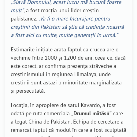
„Slavă Domnului, acest lucru mă bucură foarte
mult”
, a fost reacția unui lider creștin
pakistanez.
„Va fi o mare încurajare pentru
creștinii din Pakistan să știe că credința noastră
a fost aici cu multe, multe generații în urmă.”
Estimările inițiale arată faptul că crucea are o
vechime între 1000 și 1200 de ani, ceea ce, dacă
este corect, ar confirma prezența străveche a
creștinismului în regiunea Himalaya, unde
creștinii sunt astăzi o minoritate marginalizată
și persecutată.
Locația, în apropiere de satul Kavardo, a fost
odată pe ruta comercială
„Drumul mătăsii”
care
a legat China de Pakistan. Echipa de cercetare a
remarcat faptul că modul în care a fost sculptată