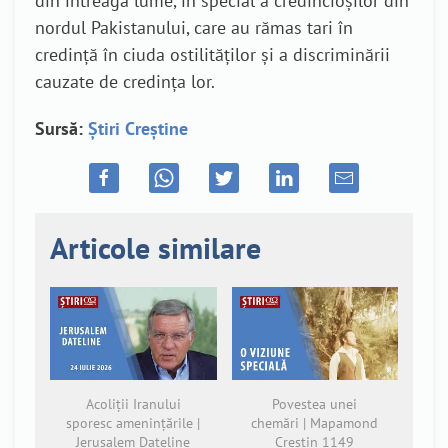
din întreaga lume, în special a credincioșilor din
nordul Pakistanului, care au rămas tari în
credință în ciuda ostilităților și a discriminării
cauzate de credința lor.
Sursă:
Știri Creștine
Articole similare
Acoliții Iranului
Povestea unei
sporesc amenințările |
chemări | Mapamond
Jerusalem Dateline
Creștin 1149