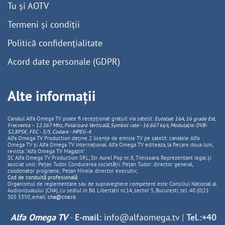
Tu și AOTV
Termeni și condiții
Politică confidențialitate
Acord date personale (GDPR)
Alte informații
Canalul Alfa Omega TV poate fi recepționat gratuit via satelit:
Eutelsat 16A, 16 grade Est,
Frecventa – 12.567 Mhz, Polarizare
Vertica
lă, Symbol rate - 16.667 ks/s, Modulație: DVB-
S2,8PSK, FEC - 3/5, Codare - MPEG-4
.
Alfa Omega TV Production deține 2 licențe de emisie TV pe satelit: canalele Alfa
Omega TV și Alfa Omega TV Internațional. Alfa Omega TV editeaza, la fiecare doua luni,
revista: "Alfa Omega TV Magazin".
SC Alfa Omega TV Production SRL, Str Aurel Pop nr. 8, Timisoara. Reprezentant legal și
asociat unic: Pețan Tudor. Conducerea societății: Pețan Tudor: director general,
coodonator programe; Pețan Mirela: director executiv;
Cod de conduită profesională
Organismul de reglementare sau de supraveghere competent este Consiliul National al
Audiovizualului (CNA), cu sediul in Bd. Libertatii nr.14, sector 5, Bucuresti, tel: 40 (0)21
305 5350, email:
cna@cna.ro
Alfa Omega TV
-
E-mail:
info@alfaomega.tv
|
Tel.:+40