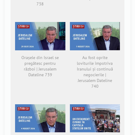
738
Orașele din Israel se
Au fost oprite
pregătesc pentru
loviturile împotriva
război | Jerusalem
Iranului și continuă
Dateline 739
negocierile |
Jerusalem Dateline
740