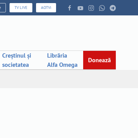
e
TV LIVE
AOTVi
Creștinul și
Librăria
Donează
societatea
Alfa Omega