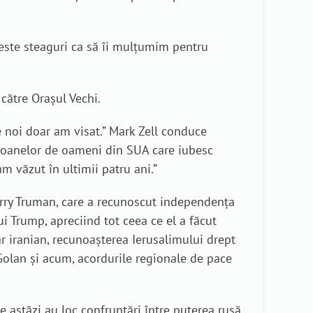
aceste steaguri ca să îi mulțumim pentru
către Orașul Vechi.
e noi doar am visat.” Mark Zell conduce
lioanelor de oameni din SUA care iubesc
m văzut în ultimii patru ani.”
Harry Truman, care a recunoscut independența
i Trump, apreciind tot ceea ce el a făcut
r iranian, recunoașterea Ierusalimului drept
 Golan și acum, acordurile regionale de pace
 astăzi au loc confruntări între puterea rusă,