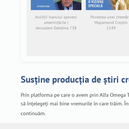
Acoliții Iranului sporesc
Povestea unei chemări
amenințările |
Mapamond Creștin
Jerusalem Dateline 738
1149
Susține producția de știri c
Prin platforma pe care o avem prin Alfa Omega T
să înțelegeți mai bine vremurile în care trăim. Î
continuăm.