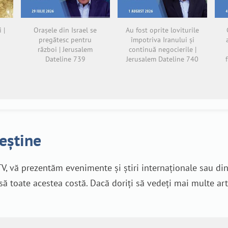
 |
Orașele din Israel se
Au fost oprite loviturile
pregătesc pentru
împotriva Iranului și
război | Jerusalem
continuă negocierile |
Dateline 739
Jerusalem Dateline 740
reștine
V, vă prezentăm evenimente și știri internaționale sau di
nsă toate acestea costă. Dacă doriți să vedeți mai multe art