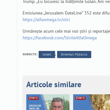
Trump. „Eu locuiesc la Înălțimile Golan. Am ven
Emisiunea „Jerusalem DateLine” 352 este difuza
https://alfaomega.tv/stiri
Urmărește acum cele mai noi știri și reporta
https://facebook.com/StirileAlfaOmega
SUBIECTE:
Israel
,
Orientul Mijlociu
Articole similare