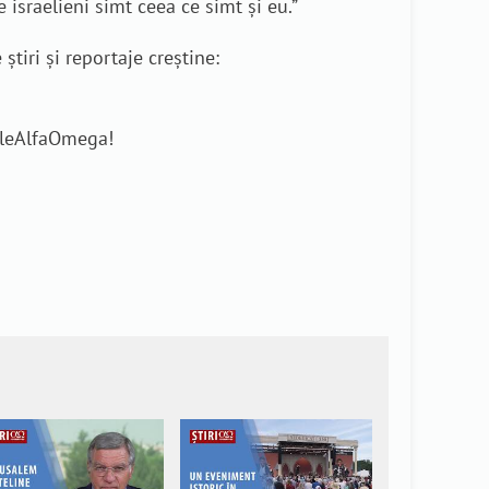
 israelieni simt ceea ce simt și eu.”
tiri și reportaje creștine:
rileAlfaOmega!