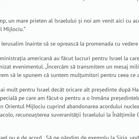
ump, un mare prieten al Israelului și noi am venit aici cu 
 Mijlociu.”
Ierusalim înainte să se oprească la promenada cu vedere 
ministrația americană au făcut lucruri pentru Israel la car
ganizat evenimentul. „Încercăm să transmitem un mesaj mi
. Vrem să le spunem că suntem mulțumitori pentru ceea ce a
mai mult pentru Israel decât oricare alt președinte după 
 specială pe care am făcut-o pentru a o înmâna președintelu
din Orientul Mijlociu cuprind abandonarea acordului nuclea
colo, recunoașterea suveranității Israelului la Înălțimile
ael nu e de acord. „Să ne gândim de exemplu la Siria, unde