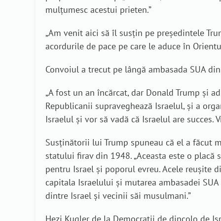
mulțumesc acestui prieten.”
„Am venit aici să îl susțin pe președintele Tr
acordurile de pace pe care le aduce în Orientul
Convoiul a trecut pe lângă ambasada SUA din 
„A fost un an încărcat, dar Donald Trump și ad
Republicanii supraveghează Israelul, și a or
Israelul și vor să vadă că Israelul are succes
Susținătorii lui Trump spuneau că el a făcut 
statului firav din 1948. „Aceasta este o placă
pentru Israel și poporul evreu. Acele reușite 
capitala Israelului și mutarea ambasadei SUA a
dintre Israel și vecinii săi musulmani.”
Hezi Kugler de la Democrații de dincolo de Isr