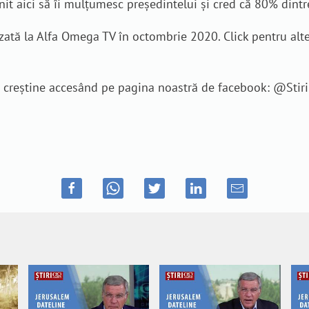
it aici să îi mulțumesc președintelui și cred că 80% dintre
tă la Alfa Omega TV în octombrie 2020. Click pentru alte ș
je creștine accesând pe pagina noastră de facebook: @Sti