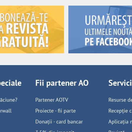
peciale
Fii partener AO
Servic
găciune?
Partener AOTV
Resurse d
rwall
Proiecte - fii parte
Recepție c
Donații - card bancar
Aplicația 