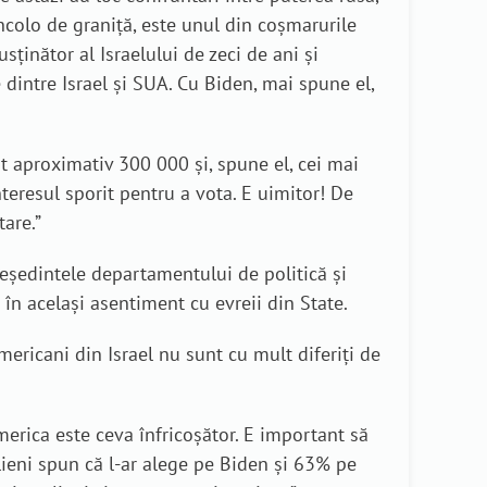
incolo de graniță, este unul din coșmarurile
sținător al Israelului de zeci de ani și
 dintre Israel și SUA. Cu Biden, mai spune el,
nt aproximativ 300 000 și, spune el, cei mai
teresul sporit pentru a vota. E uimitor! De
are.”
președintele departamentului de politică și
 în același asentiment cu evreii din State.
mericani din Israel nu sunt cu mult diferiți de
merica este ceva înfricoșător. E important să
elieni spun că l-ar alege pe Biden și 63% pe