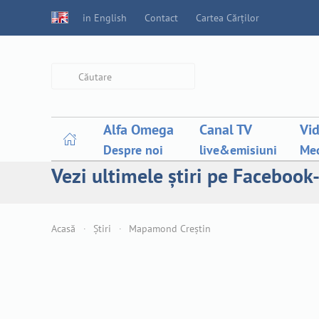
in English
Contact
Cartea Cărților
Type 2 or more characters for
results.
Alfa Omega
Canal TV
Vi
Despre noi
live&emisiuni
Med
Vezi ultimele știri pe Facebook-
Acasă
Știri
Mapamond Creștin