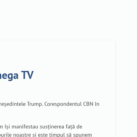
Omega TV
e președintele Trump. Corespondentul CBN în
im își manifestau susținerea față de
purile noastre și este timpul să spunem