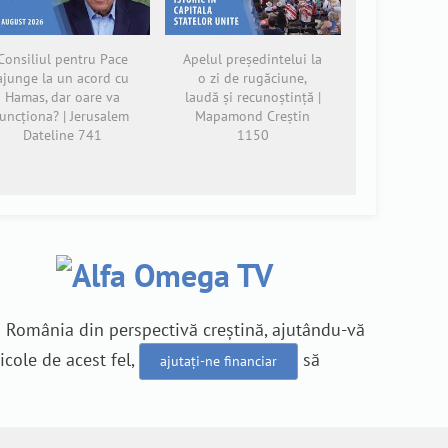
Consiliul pentru Pace
Apelul președintelui la
ajunge la un acord cu
o zi de rugăciune,
Hamas, dar oare va
laudă și recunoștință |
funcționa? | Jerusalem
Mapamond Creștin
Dateline 741
1150
n România din perspectivă creștină, ajutându-vă
icole de acest fel,
să
ajutați-ne financiar