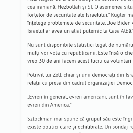
cea iraniană, Hezbollah și SI. O asemenea situ
forțelor de securitate ale Israelului.” Kugler m
înțelege problemele de securitate. „Joe Biden e
Israelul ar avea un aliat puternic la Casa Albă.
Nu sunt disponibile statistici legat de număru
mulți vor vota cu republicanii. Este însă o ch
vreo 30 de ani facem acest lucru ca voluntari 
Potrivit lui Zell, chiar și unii democrați din 
relații cu presa din cadrul organizației Democr
„Evreii în general, evreii americani, sunt în 
evreii din America.”
Sztockman mai spune că grupul său este îngrijo
existe politici clare și echilibrate. Un sonda