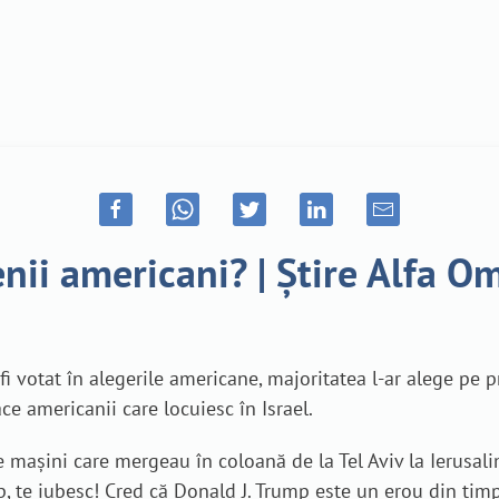
enii americani? | Știre Alfa 
ar fi votat în alegerile americane, majoritatea l-ar alege p
ace americanii care locuiesc în Israel.
e mașini care mergeau în coloană de la Tel Aviv la Ierusal
, te iubesc! Cred că Donald J. Trump este un erou din tim