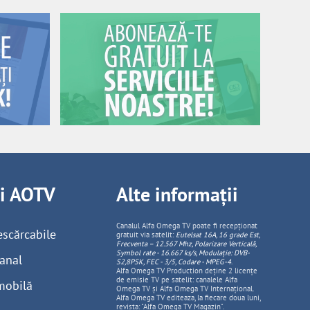
ii AOTV
Alte informații
Canalul Alfa Omega TV poate fi recepționat
escărcabile
gratuit via satelit:
Eutelsat 16A, 16 grade Est,
Frecventa – 12.567 Mhz, Polarizare
Vertica
lă,
Symbol rate - 16.667 ks/s, Modulație: DVB-
anal
S2,8PSK, FEC - 3/5, Codare - MPEG-4
.
Alfa Omega TV Production deține 2 licențe
de emisie TV pe satelit: canalele Alfa
mobilă
Omega TV și Alfa Omega TV Internațional.
Alfa Omega TV editeaza, la fiecare doua luni,
revista: "Alfa Omega TV Magazin".