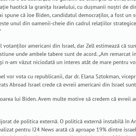
ație haotică la granița Israelului, cu dușmanii noștri de d
ai spune că Joe Biden, candidatul democraților, a fost un su
ste unul din oamenii-cheie din cadrul relațiilor strategice
”
l votanților americani din Israel, dar Zell estimează că su
estiune unde ambele tabere sunt de acord. „Am remarcat in
și n-am văzut niciodată un interes atât de mare pentru vot
Israel vor vota cu republicanii, dar dr. Elana Sztokman, vice
ats Abroad Israel crede că evreii americani din Israel sunt
favoarea lui Biden. Avem multe motive să credem că evreii a
rat de politica externă. O politică externă instabilă în A
j realizat pentru I24 News arată că aproape 19% dintre isra