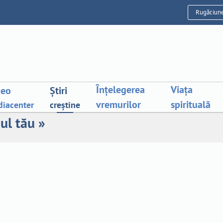
Rugăciun
Înțelegerea
Viața
deo
Știri
vremurilor
spirituală
iacenter
creștine
ul tău »