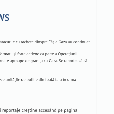
EWS
 atacurile cu rachete dinspre Fâșia Gaza au continuat.
ormații și forțe aeriene ca parte a Operațiunii
ionate aproape de granița cu Gaza. Se raportează că
ze unitățile de poliție din toată țara în urma
i reportaje creștine accesând pe pagina