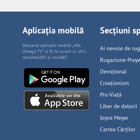
Aplicația mobilă
Secțiuni s
Descarcă aplicația mobilă „Alfa
Ai nevoie de ru
Omega TV” și fii la curent cu știri,
recomandări și noutăți!
Rugaciune-Praye
Devoțional
Creaționism
Pro-Viață
Liber de datorii
Joyce Meyer
Cartea Cărților