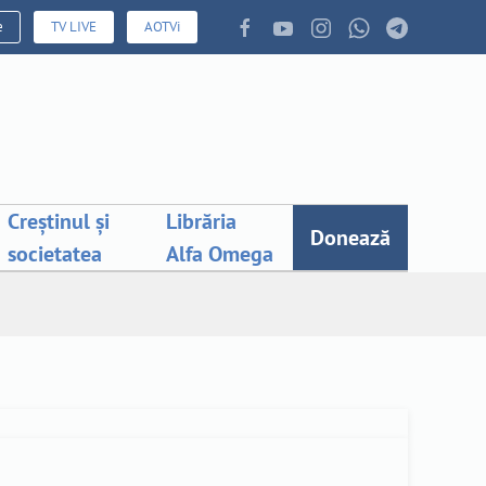
e
TV LIVE
AOTVi
Creștinul și
Librăria
Donează
societatea
Alfa Omega