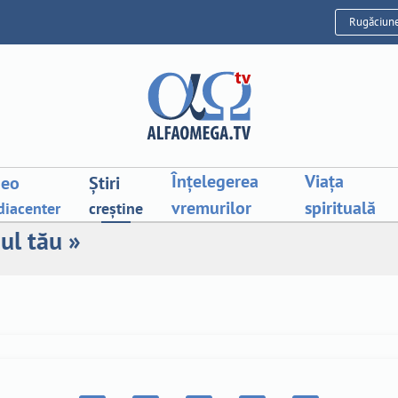
Rugăciun
Înțelegerea
Viața
deo
Știri
vremurilor
spirituală
iacenter
creștine
ul tău »