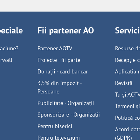
peciale
Fii partener AO
Servic
găciune?
Partener AOTV
Resurse d
rwall
Proiecte - fii parte
Recepție c
Donații - card bancar
Aplicația 
3,5% din impozit -
Revistă
Persoane
Tu și AOT
Publicitate - Organizații
Termeni și
Sponsorizare - Organizații
Politică co
Pentru biserici
Acord dat
Pentru televiziuni
(GDPR)