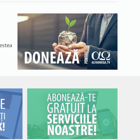
n
cestea