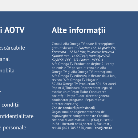
ii AOTV
Alte informații
Canalul Alfa Omega TV poate fi recepționat
escărcabile
gratuit via satelit:
Eutelsat 16A, 16 grade Est,
Frecventa – 12.567 Mhz, Polarizare
Vertica
lă,
Symbol rate - 16.667 ks/s, Modulație: DVB-
anal
S2,8PSK, FEC - 3/5, Codare - MPEG-4
.
Alfa Omega TV Production deține 2 licențe
de emisie TV pe satelit: canalele Alfa
mobilă
Omega TV și Alfa Omega TV Internațional.
Alfa Omega TV editeaza, la fiecare doua luni,
revista: "Alfa Omega TV Magazin".
SC Alfa Omega TV Production SRL, Str Aurel
Pop nr. 8, Timisoara. Reprezentant legal și
V
asociat unic: Pețan Tudor. Conducerea
societății: Pețan Tudor: director general,
coodonator programe; Pețan Mirela:
 condiții
director executiv;
Cod de conduită profesională
Organismul de reglementare sau de
nfidențialitate
supraveghere competent este Consiliul
National al Audiovizualului (CNA), cu sediul
in Bd. Libertatii nr.14, sector 5, Bucuresti,
e personale
tel: 40 (0)21 305 5350, email:
cna@cna.ro