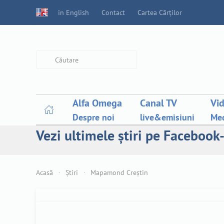
in English
Contact
Cartea Cărților
Type 2 or more characters for
results.
Alfa Omega
Canal TV
Vi
Despre noi
live&emisiuni
Med
Vezi ultimele știri pe Facebook-
Acasă
Știri
Mapamond Creștin