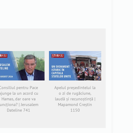
Consiliul pentru Pace
Apelul președintelui la
ajunge la un acord cu
o zi de rugăciune,
Hamas, dar oare va
laudă și recunoștință |
funcționa? | Jerusalem
Mapamond Creștin
Dateline 741
1150