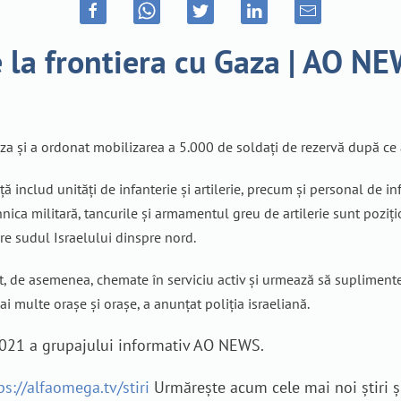
e la frontiera cu Gaza | AO N
 Gaza și a ordonat mobilizarea a 5.000 de soldați de rezervă după ce
includ unități de infanterie și artilerie, precum și personal de inf
nica militară, tancurile și armamentul greu de artilerie sunt poziț
e sudul Israelului dinspre nord.
ost, de asemenea, chemate în serviciu activ și urmează să suplimente
 multe orașe și orașe, a anunțat poliția israeliană.
 2021 a grupajului informativ AO NEWS.
ps://alfaomega.tv/stiri
Urmărește acum cele mai noi știri ș