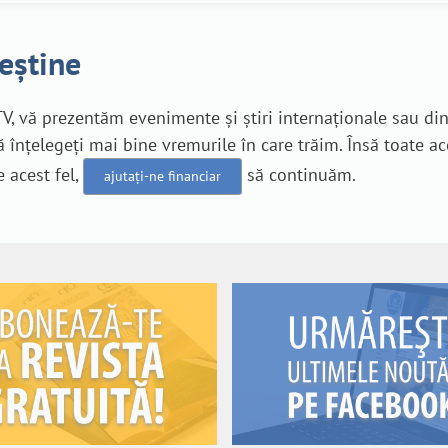
reștine
V, vă prezentăm evenimente și știri internaționale sau di
 înțelegeți mai bine vremurile în care trăim. Însă toate a
e acest fel,
să continuăm.
ajutați-ne financiar