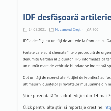
IDF desfășoară artileri
14.05.2021
Mapamond Creștin
900
IDF a desfășurat unități de artilerie la frontiera cu
Forțele care sunt chemate într-o procedură de urgență 
denumite Gardian al Zidurilor. TPS informează că teh
un număr mare de vehicule blindate se îndreaptă spr
Opt unități de rezervă ale Poliției de Frontieră au f
ultimelor violențelor și revoltelor musulmane din mai
Știre prezentată în cadrul ediției din 14 mai
Click pentru alte știri și reportaje creștine:
htt