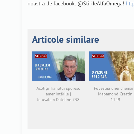
noastră de facebook: @StirileAlfaOmega!
htt
Articole similare
Acoliții Iranului sporesc
Povestea unei chemări
amenințările |
Mapamond Creștin
Jerusalem Dateline 738
1149