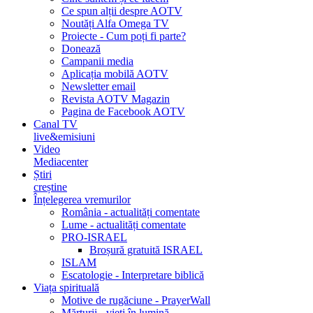
Ce spun alții despre AOTV
Noutăți Alfa Omega TV
Proiecte - Cum poți fi parte?
Donează
Campanii media
Aplicația mobilă AOTV
Newsletter email
Revista AOTV Magazin
Pagina de Facebook AOTV
Canal TV
live&emisiuni
Video
Mediacenter
Știri
creștine
Înțelegerea vremurilor
România - actualități comentate
Lume - actualități comentate
PRO-ISRAEL
Broșură gratuită ISRAEL
ISLAM
Escatologie - Interpretare biblică
Viața spirituală
Motive de rugăciune - PrayerWall
Mărturii - vieți în lumină