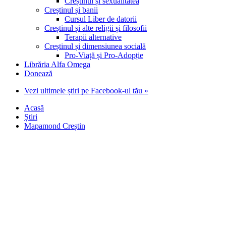
Creștinul și sexualitatea
Creștinul și banii
Cursul Liber de datorii
Creștinul și alte religii și filosofii
Terapii alternative
Creștinul și dimensiunea socială
Pro-Viață și Pro-Adopție
Librăria Alfa Omega
Donează
Vezi ultimele știri pe Facebook-ul tău »
Acasă
Știri
Mapamond Creștin