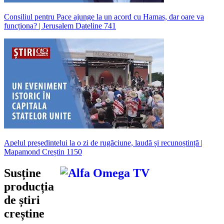
Consiliul pentru Pace ajunge la un acord cu Hamas, dar oare va
funcționa? | Jerusalem Dateline 741
Apelul președintelui la o zi de rugăciune, laudă și recunoștință |
Mapamond Creștin 1150
Susține
producția
de știri
creștine