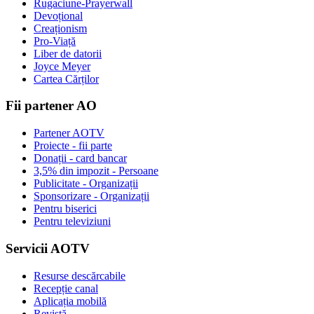
Rugaciune-Prayerwall
Devoțional
Creaționism
Pro-Viață
Liber de datorii
Joyce Meyer
Cartea Cărților
Fii partener AO
Partener AOTV
Proiecte - fii parte
Donații - card bancar
3,5% din impozit - Persoane
Publicitate - Organizații
Sponsorizare - Organizații
Pentru biserici
Pentru televiziuni
Servicii AOTV
Resurse descărcabile
Recepție canal
Aplicația mobilă
Revistă