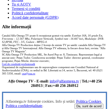
Tu și AOTV
Termeni și condiții
Politică confidențialitate
Acord date personale (GDPR)
Alte informații
Canalul Alfa Omega TV poate fi recepționat gratuit via satelit:
Eutelsat 16A, 16 grade Est,
Frecventa – 12.567 Mhz, Polarizare
Vertica
lă, Symbol rate - 16.667 ks/s, Modulație: DVB-
S2,8PSK, FEC - 3/5, Codare - MPEG-4
.
Alfa Omega TV Production deține 2 licențe de emisie TV pe satelit: canalele Alfa Omega TV
și Alfa Omega TV Internațional. Alfa Omega TV editeaza, la fiecare doua luni, revista: "Alfa
Omega TV Magazin".
SC Alfa Omega TV Production SRL, Str Aurel Pop nr. 8, Timisoara. Reprezentant legal și
asociat unic: Pețan Tudor. Conducerea societății: Pețan Tudor: director general, coodonator
programe; Pețan Mirela: director executiv;
Cod de conduită profesională
Organismul de reglementare sau de supraveghere competent este Consiliul National al
Audiovizualului (CNA), cu sediul in Bd. Libertatii nr.14, sector 5, Bucuresti, tel: 40 (0)21
305 5350, email:
cna@cna.ro
Alfa Omega TV
-
E-mail:
info@alfaomega.tv
|
Tel.:+40 256
284913
|
Fax:+40 256 284912
Alfaomega.tv folosește cookies. Info și setări:
Politica Cookies
.
Politica confidențialitate
.
Da, sunt de acord