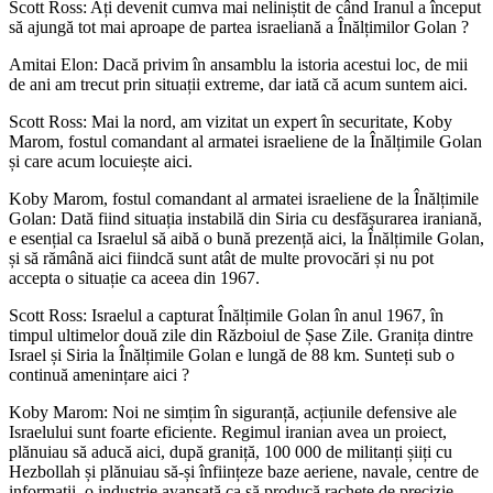
Scott Ross: Ați devenit cumva mai neliniștit de când Iranul a început
să ajungă tot mai aproape de partea israeliană a Înălțimilor Golan ?
Amitai Elon: Dacă privim în ansamblu la istoria acestui loc, de mii
de ani am trecut prin situații extreme, dar iată că acum suntem aici.
Scott Ross: Mai la nord, am vizitat un expert în securitate, Koby
Marom, fostul comandant al armatei israeliene de la Înălțimile Golan
și care acum locuiește aici.
Koby Marom, fostul comandant al armatei israeliene de la Înălțimile
Golan: Dată fiind situația instabilă din Siria cu desfășurarea iraniană,
e esențial ca Israelul să aibă o bună prezență aici, la Înălțimile Golan,
și să rămână aici fiindcă sunt atât de multe provocări și nu pot
accepta o situație ca aceea din 1967.
Scott Ross: Israelul a capturat Înălțimile Golan în anul 1967, în
timpul ultimelor două zile din Războiul de Șase Zile. Granița dintre
Israel și Siria la Înălțimile Golan e lungă de 88 km. Sunteți sub o
continuă amenințare aici ?
Koby Marom: Noi ne simțim în siguranță, acțiunile defensive ale
Israelului sunt foarte eficiente. Regimul iranian avea un proiect,
plănuiau să aducă aici, după graniță, 100 000 de militanți șiiți cu
Hezbollah și plănuiau să-și înființeze baze aeriene, navale, centre de
informații, o industrie avansată ca să producă rachete de precizie