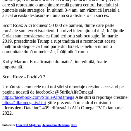
care să reprezinte o amenințare reală pentru centrul Israelului și
punctele sale strategice. În ultimii 3-4 ani, am văzut că Israelul a
atacat această desfășurare iraniană și a distrus-o cu succes.
Scott Ross: Aici locuiesc 50 000 de oameni, dintre care peste
jumătate sunt evrei israelieni. La nivel internațional însă, Înălțimile
Golan sunt considerate ca fiind teritoriu sub ocupație. În martie
2019, președintele Trump a rupt tradiția și a recunoscut aceste
înălțimi strategice ca fiind parte din Israel. Israelul a numit o
comunitate după numele său, Înălțimile Trump.
Koby Marom: E o afirmație dramatică, incredibilă, foarte
importantă.
Scott Ross: - Pozitivă ?
Urmărește acum cele mai noi știri și reportaje creștine accesând pe
pagina noastră de facebook: @StirileAlfaOmega!
https://facebook.com/StirileAlfaOmega
Alte știri și reportaje creștine:
https://alfaomega.tv/stiri
Știre prezentată în cadrul emisiunii
„Jerusalem Dateline” 409, difuzată la Alfa Omega TV în ianuarie
2022.
Subiecte:
Orientul Mijlociu
,
Jerusalem Dateline
,
stiri