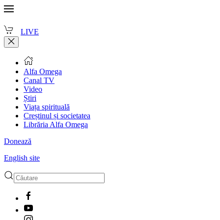
LIVE
Alfa Omega
Canal TV
Video
Știri
Viața spirituală
Creștinul și societatea
Librăria Alfa Omega
Donează
English site
Type 2 or more characters
for results.