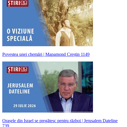
Povestea unei chemări | Mapamond Creștin 1149
Orașele din Israel se pregătesc pentru război | Jerusalem Dateline
739