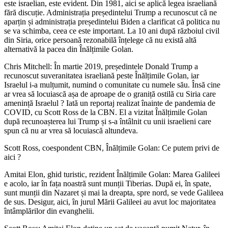
este israelian, este evident. Din 1981, aici se aplică legea israeliană
fără discuție. Administrația președintelui Trump a recunoscut că ne
aparțin și administrația președintelui Biden a clarificat că politica nu
se va schimba, ceea ce este important. La 10 ani după războiul civil
din Siria, orice persoană rezonabilă înțelege că nu există altă
alternativă la pacea din Înălțimile Golan.
Chris Mitchell: În martie 2019, președintele Donald Trump a
recunoscut suveranitatea israeliană peste Înălțimile Golan, iar
Israelul i-a mulțumit, numind o comunitate cu numele său. Însă cine
ar vrea să locuiască așa de aproape de o graniță ostilă cu Siria care
amenință Israelul ? Iată un reportaj realizat înainte de pandemia de
COVID, cu Scott Ross de la CBN. El a vizitat Înălțimile Golan
după recunoașterea lui Trump și s-a întâlnit cu unii israelieni care
spun că nu ar vrea să locuiască altundeva.
Scott Ross, coespondent CBN, Înălțimile Golan: Ce putem privi de
aici ?
Amitai Elon, ghid turistic, rezident Înălțimile Golan: Marea Galileei
e acolo, iar în fața noastră sunt munții Tiberias. După ei, în spate,
sunt munții din Nazaret și mai la dreapta, spre nord, se vede Galileea
de sus. Desigur, aici, în jurul Mării Galileei au avut loc majoritatea
întâmplărilor din evanghelii.