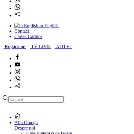
in English
Contact
Cartea Cărților
Rugăciune
TV LIVE
AOTVi
Type 2 or more characters
for results.
Alfa Omega
Despre noi
Cine suntem și ce facem