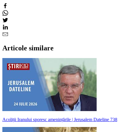
Articole similare
Acoliții Iranului sporesc amenințările | Jerusalem Dateline 738