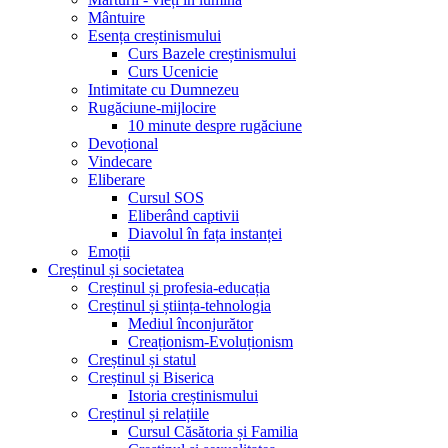
Mântuire
Esența creștinismului
Curs Bazele creștinismului
Curs Ucenicie
Intimitate cu Dumnezeu
Rugăciune-mijlocire
10 minute despre rugăciune
Devoțional
Vindecare
Eliberare
Cursul SOS
Eliberând captivii
Diavolul în fața instanței
Emoții
Creștinul și societatea
Creștinul și profesia-educația
Creștinul și știința-tehnologia
Mediul înconjurător
Creaționism-Evoluționism
Creștinul și statul
Creștinul și Biserica
Istoria creștinismului
Creștinul și relațiile
Cursul Căsătoria și Familia