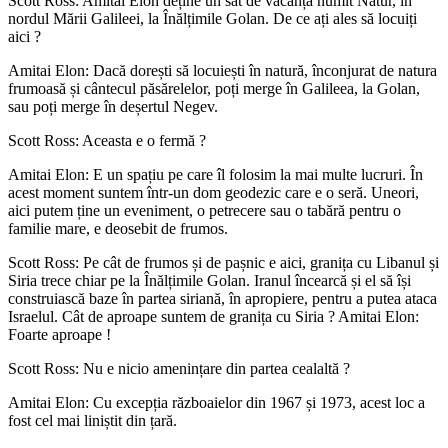
Scott Ross: Amitai Elon deține un sat de vacanță numit Natur, în
nordul Mării Galileei, la Înălțimile Golan. De ce ați ales să locuiți
aici ?
Amitai Elon: Dacă dorești să locuiești în natură, înconjurat de natura
frumoasă și cântecul păsărelelor, poți merge în Galileea, la Golan,
sau poți merge în deșertul Negev.
Scott Ross: Aceasta e o fermă ?
Amitai Elon: E un spațiu pe care îl folosim la mai multe lucruri. În
acest moment suntem într-un dom geodezic care e o seră. Uneori,
aici putem ține un eveniment, o petrecere sau o tabără pentru o
familie mare, e deosebit de frumos.
Scott Ross: Pe cât de frumos și de pașnic e aici, granița cu Libanul și
Siria trece chiar pe la Înălțimile Golan. Iranul încearcă și el să își
construiască baze în partea siriană, în apropiere, pentru a putea ataca
Israelul. Cât de aproape suntem de granița cu Siria ? Amitai Elon:
Foarte aproape !
Scott Ross: Nu e nicio amenințare din partea cealaltă ?
Amitai Elon: Cu excepția războaielor din 1967 și 1973, acest loc a
fost cel mai liniștit din țară.