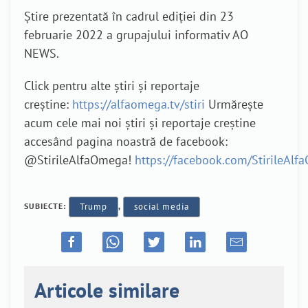
Știre prezentată în cadrul ediției din 23
februarie 2022 a grupajului informativ AO
NEWS.
Click pentru alte știri și reportaje
creștine:
https://alfaomega.tv/stiri
Urmărește
acum cele mai noi știri și reportaje creștine
accesând pagina noastră de facebook:
@StirileAlfaOmega!
https://facebook.com/StirileAl
SUBIECTE:
Trump
,
social media
Articole similare