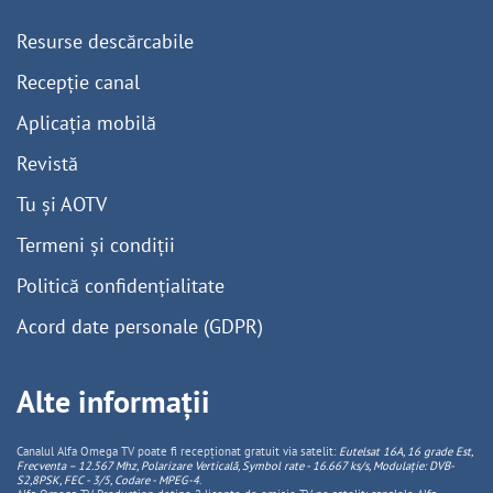
Resurse descărcabile
Recepție canal
Aplicația mobilă
Revistă
Tu și AOTV
Termeni și condiții
Politică confidențialitate
Acord date personale (GDPR)
Alte informații
Canalul Alfa Omega TV poate fi recepționat gratuit via satelit:
Eutelsat 16A, 16 grade Est,
Frecventa – 12.567 Mhz, Polarizare
Vertica
lă, Symbol rate - 16.667 ks/s, Modulație: DVB-
S2,8PSK, FEC - 3/5, Codare - MPEG-4
.