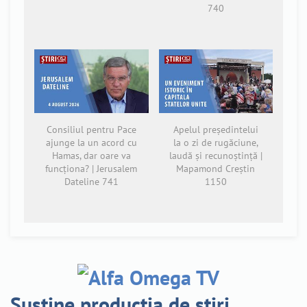
740
Consiliul pentru Pace
Apelul președintelui
ajunge la un acord cu
la o zi de rugăciune,
Hamas, dar oare va
laudă și recunoștință |
funcționa? | Jerusalem
Mapamond Creștin
Dateline 741
1150
Susține producția de știri