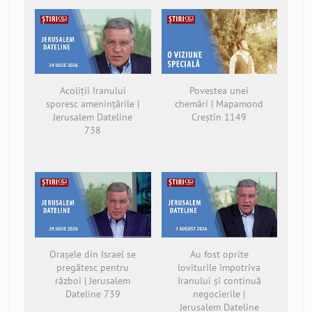
Acoliții Iranului
Povestea unei
sporesc amenințările |
chemări | Mapamond
Jerusalem Dateline
Creștin 1149
738
Orașele din Israel se
Au fost oprite
pregătesc pentru
loviturile împotriva
război | Jerusalem
Iranului și continuă
Dateline 739
negocierile |
Jerusalem Dateline