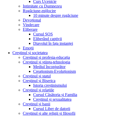
Curs Ucenicie
Intimitate cu Dumnezeu
Rugăciune-mijlocire
10 minute despre rugăciune
Devoțional
Vindecare
Eliberare
Cursul SOS
Eliberând captivii
Diavolul în fața instanței
Emoții
Creștinul și societatea
Creștinul și profesia-educația
Creștinul și știința-tehnologia
Mediul înconjurător
Creaționism-Evoluționism
Creștinul și statul
Creștinul și Biserica
Istoria creștinismului
Creștinul și relațiile
Cursul Căsătoria și Familia
Creștinul și sexualitatea
Creștinul și banii
Cursul Liber de datorii
Creștinul și alte religii și filosofii