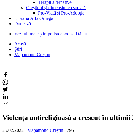
Terapii alternative
Creștinul și dimensiunea socială
Pro-Viață și Pro-Adopție
Librăria Alfa Omega
Donează
Vezi ultimele știri pe Facebook-ul tău »
Acasă
Știri
Mapamond Creștin
Violența antireligioasă a crescut în ultim
25.02.2022
Mapamond Creștin
795