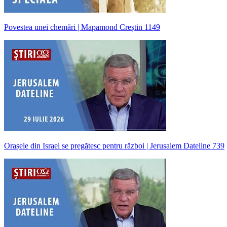
Povestea unei chemări | Mapamond Creștin 1149
Orașele din Israel se pregătesc pentru război | Jerusalem Dateline 739