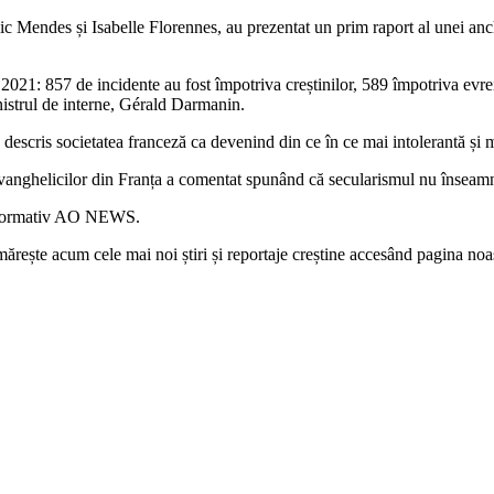
endes și Isabelle Florennes, au prezentat un prim raport al unei anche
 2021: 857 de incidente au fost împotriva creștinilor, 589 împotriva evr
istrul de interne, Gérald Darmanin.
a descris societatea franceză ca devenind din ce în ce mai intolerantă și 
anghelicilor din Franța a comentat spunând că secularismul nu înseamnă
 informativ AO NEWS.
rește acum cele mai noi știri și reportaje creștine accesând pagina noa