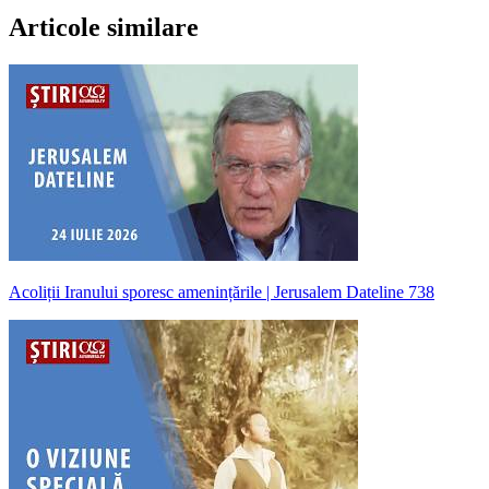
Articole similare
Acoliții Iranului sporesc amenințările | Jerusalem Dateline 738