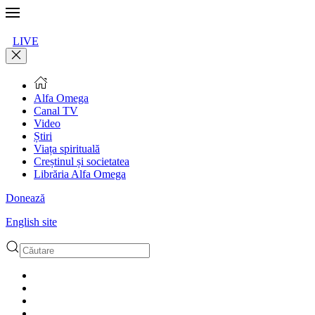
LIVE
Alfa Omega
Canal TV
Video
Știri
Viața spirituală
Creștinul și societatea
Librăria Alfa Omega
Donează
English site