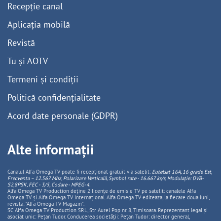
Recepție canal
Aplicația mobilă
Revistă
Tu și AOTV
Termeni și condiții
Politică confidențialitate
Acord date personale (GDPR)
Alte informații
Canalul Alfa Omega TV poate fi recepționat gratuit via satelit:
Eutelsat 16A, 16 grade Est,
Frecventa – 12.567 Mhz, Polarizare
Vertica
lă, Symbol rate - 16.667 ks/s, Modulație: DVB-
S2,8PSK, FEC - 3/5, Codare - MPEG-4
.
Alfa Omega TV Production deține 2 licențe de emisie TV pe satelit: canalele Alfa
Omega TV și Alfa Omega TV Internațional. Alfa Omega TV editeaza, la fiecare doua luni,
revista: "Alfa Omega TV Magazin".
SC Alfa Omega TV Production SRL, Str Aurel Pop nr. 8, Timisoara. Reprezentant legal și
asociat unic: Pețan Tudor. Conducerea societății: Pețan Tudor: director general,