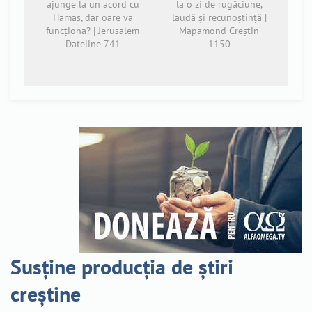
ajunge la un acord cu
la o zi de rugăciune,
Hamas, dar oare va
laudă și recunoștință |
funcționa? | Jerusalem
Mapamond Creștin
Dateline 741
1150
Susține producția de știri
creștine