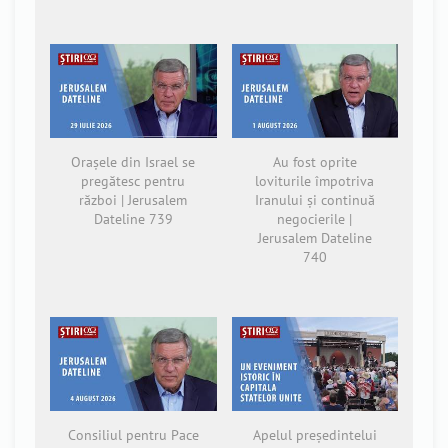
Orașele din Israel se
Au fost oprite
pregătesc pentru
loviturile împotriva
război | Jerusalem
Iranului și continuă
Dateline 739
negocierile |
Jerusalem Dateline
740
Consiliul pentru Pace
Apelul președintelui