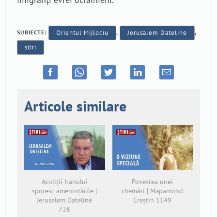
SUBIECTE:
Orientul Mijlociu
,
Jerusalem Dateline
,
stiri
Articole similare
Acoliții Iranului
Povestea unei
sporesc amenințările |
chemări | Mapamond
Jerusalem Dateline
Creștin 1149
738