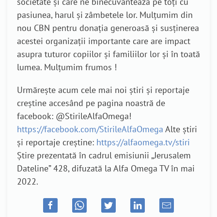
societate și care ne binecuvântează pe toți cu
pasiunea, harul și zâmbetele lor. Mulțumim din
nou CBN pentru donația generoasă și susținerea
acestei organizații importante care are impact
asupra tuturor copiilor și familiilor lor și în toată
lumea. Mulțumim frumos !
Urmărește acum cele mai noi știri și reportaje
creștine accesând pe pagina noastră de
facebook: @StirileAlfaOmega!
https://facebook.com/StirileAlfaOmega
Alte știri
și reportaje creștine:
https://alfaomega.tv/stiri
Știre prezentată în cadrul emisiunii „Jerusalem
Dateline” 428, difuzată la Alfa Omega TV în mai
2022.