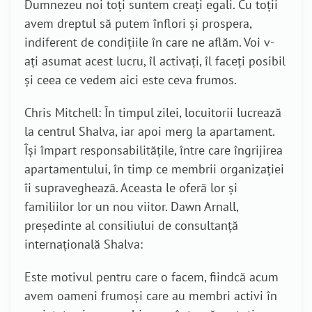
Dumnezeu noi toți suntem creați egali. Cu toții
avem dreptul să putem înflori și prospera,
indiferent de condițiile în care ne aflăm. Voi v-
ați asumat acest lucru, îl activați, îl faceți posibil
și ceea ce vedem aici este ceva frumos.
Chris Mitchell: În timpul zilei, locuitorii lucrează
la centrul Shalva, iar apoi merg la apartament.
Își împart responsabilitățile, între care îngrijirea
apartamentului, în timp ce membrii organizației
îi supraveghează. Aceasta le oferă lor și
familiilor lor un nou viitor. Dawn Arnall,
președinte al consiliului de consultanță
internațională Shalva:
Este motivul pentru care o facem, fiindcă acum
avem oameni frumoși care au membri activi în