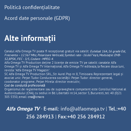
Politică confidențialitate
Acord date personale (GDPR)
Alte informații
Canalul Alfa Omega TV poate fi recepționat gratuit via satelit:
Eutelsat 16A, 16 grade Est,
Frecventa – 12.567 Mhz, Polarizare
Vertica
lă, Symbol rate - 16.667 ks/s, Modulație: DVB-
S2,8PSK, FEC - 3/5, Codare - MPEG-4
.
Alfa Omega TV Production deține 2 licențe de emisie TV pe satelit: canalele Alfa
Omega TV și Alfa Omega TV Internațional. Alfa Omega TV editeaza, la fiecare doua luni,
revista: "Alfa Omega TV Magazin".
SC Alfa Omega TV Production SRL, Str Aurel Pop nr. 8, Timisoara. Reprezentant legal și
asociat unic: Pețan Tudor. Conducerea societății: Pețan Tudor: director general,
coodonator programe; Pețan Mirela: director executiv;
Cod de conduită profesională
Organismul de reglementare sau de supraveghere competent este Consiliul National al
Audiovizualului (CNA), cu sediul in Bd. Libertatii nr.14, sector 5, Bucuresti, tel: 40 (0)21
305 5350, email:
cna@cna.ro
Alfa Omega TV
-
E-mail:
info@alfaomega.tv
|
Tel.:+40
256 284913
|
Fax:+40 256 284912