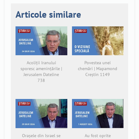
Articole similare
Acoliții Iranului
Povestea unei
sporesc amenințările |
chemări | Mapamond
Jerusalem Dateline
Creștin 1149
738
Orașele din Israel se
Au fost oprite