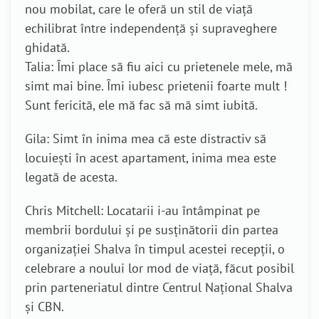
nou mobilat, care le oferă un stil de viață
echilibrat între independență și supraveghere
ghidată.
Talia: Îmi place să fiu aici cu prietenele mele, mă
simt mai bine. Îmi iubesc prietenii foarte mult !
Sunt fericită, ele mă fac să mă simt iubită.
Gila: Simt în inima mea că este distractiv să
locuiești în acest apartament, inima mea este
legată de acesta.
Chris Mitchell: Locatarii i-au întâmpinat pe
membrii bordului și pe susținătorii din partea
organizației Shalva în timpul acestei recepții, o
celebrare a noului lor mod de viață, făcut posibil
prin parteneriatul dintre Centrul Național Shalva
și CBN.