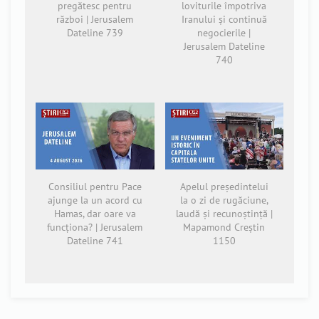
pregătesc pentru
loviturile împotriva
război | Jerusalem
Iranului și continuă
Dateline 739
negocierile |
Jerusalem Dateline
740
Consiliul pentru Pace
Apelul președintelui
ajunge la un acord cu
la o zi de rugăciune,
Hamas, dar oare va
laudă și recunoștință |
funcționa? | Jerusalem
Mapamond Creștin
Dateline 741
1150