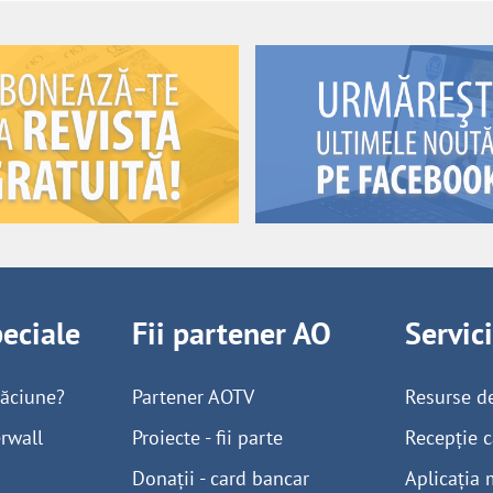
peciale
Fii partener AO
Servic
găciune?
Partener AOTV
Resurse d
rwall
Proiecte - fii parte
Recepție c
Donații - card bancar
Aplicația 