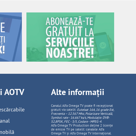
ii AOTV
Alte informații
Canalul Alfa Omega TV poate fi recepționat
escărcabile
gratuit via satelit:
Eutelsat 16A, 16 grade Est,
Frecventa – 12.567 Mhz, Polarizare
Vertica
lă,
Symbol rate - 16.667 ks/s, Modulație: DVB-
anal
S2,8PSK, FEC - 3/5, Codare - MPEG-4
.
Alfa Omega TV Production deține 2 licențe
de emisie TV pe satelit: canalele Alfa
mobilă
Omega TV și Alfa Omega TV Internațional.