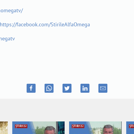
aomegatv/
https://facebook.com/StirileAlfaOmega
megatv