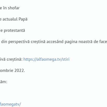
le în shofar
de actualul Papă
rie protestantă
je din perspectivă creștină accesând pagina noastră de fa
tivă creștină:
https://alfaomega.tv/stiri
ctombrie 2022.
tăm:
lfaomegatv/