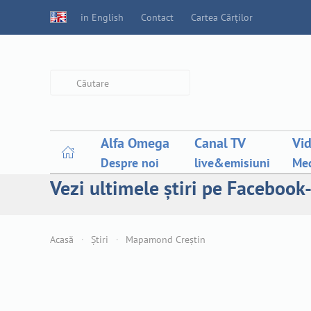
in English
Contact
Cartea Cărților
Type 2 or more characters for
results.
Alfa Omega
Canal TV
Vi
Despre noi
live&emisiuni
Med
Vezi ultimele știri pe Facebook-
Acasă
Știri
Mapamond Creștin