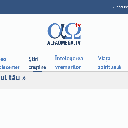
Rugăciun
Înțelegerea
Viața
deo
Știri
vremurilor
spirituală
iacenter
creștine
ul tău »