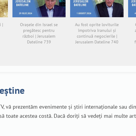
 |
Orașele din Israel se
Au fost oprite loviturile
pregătesc pentru
împotriva Iranului și
război | Jerusalem
continuă negocierile |
Dateline 739
Jerusalem Dateline 740
reștine
V, vă prezentăm evenimente și știri internaționale sau di
nsă toate acestea costă. Dacă doriți să vedeți mai multe art