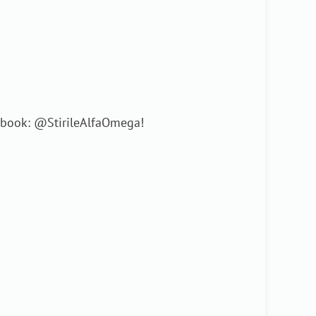
cebook: @StirileAlfaOmega!