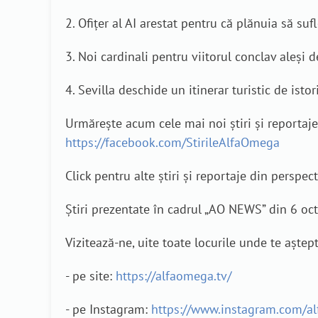
2. Ofițer al AI arestat pentru că plănuia să suf
3. Noi cardinali pentru viitorul conclav aleși 
4. Sevilla deschide un itinerar turistic de isto
Urmărește acum cele mai noi știri și reporta
https://facebook.com/StirileAlfaOmega
Click pentru alte știri și reportaje din perspec
Știri prezentate în cadrul „AO NEWS” din 6 o
Vizitează-ne, uite toate locurile unde te aștep
- pe site:
https://alfaomega.tv/
- pe Instagram:
https://www.instagram.com/a