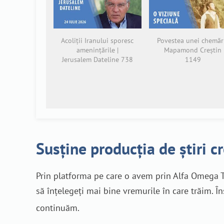
Acoliții Iranului sporesc
Povestea unei chemări
amenințările |
Mapamond Creștin
Jerusalem Dateline 738
1149
Susține producția de știri c
Prin platforma pe care o avem prin Alfa Omega T
să înțelegeți mai bine vremurile în care trăim. Î
continuăm.