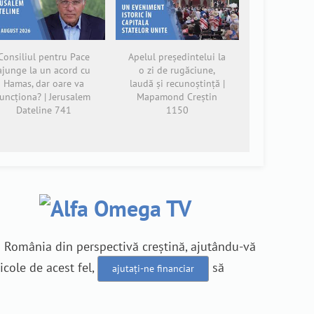
Consiliul pentru Pace
Apelul președintelui la
ajunge la un acord cu
o zi de rugăciune,
Hamas, dar oare va
laudă și recunoștință |
funcționa? | Jerusalem
Mapamond Creștin
Dateline 741
1150
n România din perspectivă creștină, ajutându-vă
icole de acest fel,
să
ajutați-ne financiar