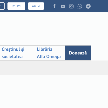
e
TV LIVE
AOTVi
Creștinul și
Librăria
Donează
societatea
Alfa Omega