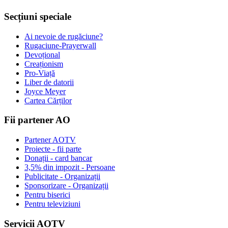
Secțiuni speciale
Ai nevoie de rugăciune?
Rugaciune-Prayerwall
Devoțional
Creaționism
Pro-Viață
Liber de datorii
Joyce Meyer
Cartea Cărților
Fii partener AO
Partener AOTV
Proiecte - fii parte
Donații - card bancar
3,5% din impozit - Persoane
Publicitate - Organizații
Sponsorizare - Organizații
Pentru biserici
Pentru televiziuni
Servicii AOTV