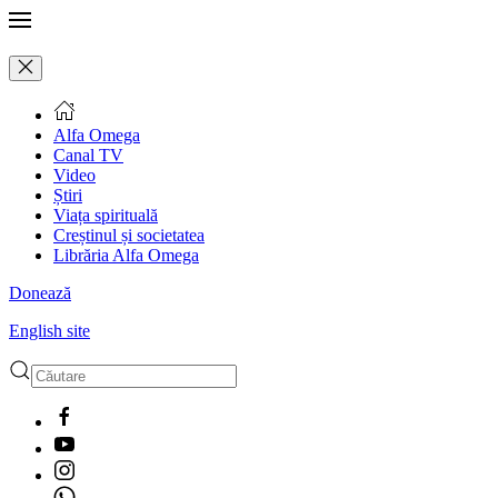
Alfa Omega
Canal TV
Video
Știri
Viața spirituală
Creștinul și societatea
Librăria Alfa Omega
Donează
English site