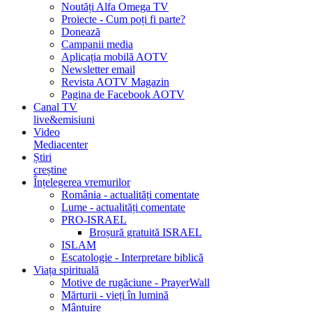
Noutăți Alfa Omega TV
Proiecte - Cum poți fi parte?
Donează
Campanii media
Aplicația mobilă AOTV
Newsletter email
Revista AOTV Magazin
Pagina de Facebook AOTV
Canal TV
live&emisiuni
Video
Mediacenter
Știri
creștine
Înțelegerea vremurilor
România - actualități comentate
Lume - actualități comentate
PRO-ISRAEL
Broșură gratuită ISRAEL
ISLAM
Escatologie - Interpretare biblică
Viața spirituală
Motive de rugăciune - PrayerWall
Mărturii - vieți în lumină
Mântuire