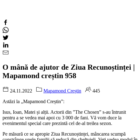
O mână de ajutor de Ziua Recunoștinței |
Mapamond creștin 958
24.11.2022
Mapamond Creștin
445
Astăzi la „Mapamond Creștin”:
Isus, Ioan, Matei și alții. Actorii din ”The Chosen” s-au întrunit
pentru a se vedea mai apoi cu 3 000 de fani. Vă vom duce la
evenimentul special care prezintă cel de-al treilea sezon.
Pe măsură ce se apropie Ziua Recunoștinței, mâncarea scumpă
constrânge unele familii să reducă din cheltuieli. Veți vedea modul în