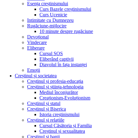
Esența creștinismului
Curs Bazele creștinismului
Curs Ucenicie
Intimitate cu Dumnezeu
Rugăciune-mijlocire
10 minute despre rugăciune
Devoțional
Vindecare
Eliberare
Cursul SOS
Eliberând captivii
Diavolul în fața instanței
Emoții
Creștinul și societatea
Creștinul și profesia-educația
Creștinul și știința-tehnologia
Mediul înconjurător
Creaționism-Evoluționism
Creștinul și statul
Creștinul și Biserica
Istoria creștinismului
Creștinul și relațiile
Cursul Căsătoria și Familia
Creștinul și sexualitatea
Creștinul și banii