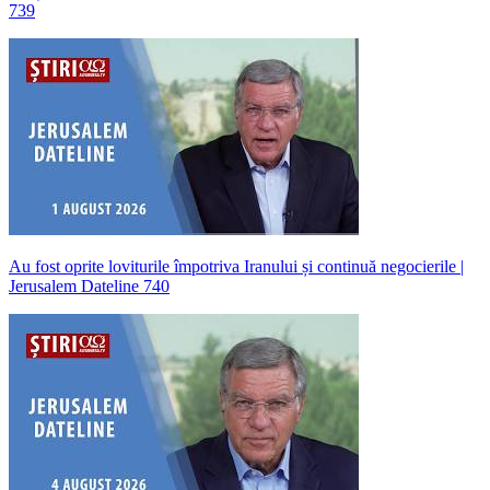
739
Au fost oprite loviturile împotriva Iranului și continuă negocierile |
Jerusalem Dateline 740