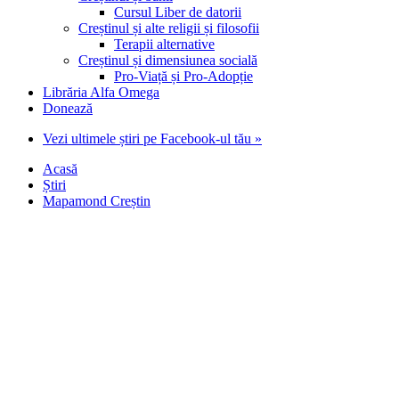
Cursul Liber de datorii
Creștinul și alte religii și filosofii
Terapii alternative
Creștinul și dimensiunea socială
Pro-Viață și Pro-Adopție
Librăria Alfa Omega
Donează
Vezi ultimele știri pe Facebook-ul tău »
Acasă
Știri
Mapamond Creștin