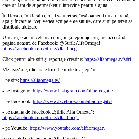
care un lanț de supermarketuri intervine pentru a ajuta.
În Herson, în Ucraina, rușii s-au retras, însă oamenii nu au hrană,
apă și încălzire. Veți vedea echipele de slujire, care sunt pe teren să
distribuie ajutoare.
Urmărește acum cele mai noi știri și reportaje creștine accesând
pagina noastră de Facebook: @StirileAlfaOmega!
https://facebook.com/StirileAlfaOmega
Click pentru alte știri și reportaje creștine:
https://alfaomega.tv/stiri
Vizitează-ne, uite toate locurile unde te așteptăm:
- pe site:
https://alfaomega.tv/
- pe Instagram:
https://www.instagram.com/alfaomegatv/
- pe Facebook:
https://www.facebook.com/alfaomegatv/
- pe pagina de Facebook „Știrile Alfa Omega”:
https://facebook.com/StirileAlfaOmega
- pe Youtube:
https://www.youtube.com/alfaomegatv
-pe canalul de televiziune Alfa Omega TV