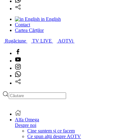
in English
Contact
Cartea Cărților
Rugăciune
TV LIVE
AOTVi
Alfa Omega
Despre noi
Cine suntem și ce facem
Ce spun alții despre AOTV