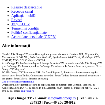
Resurse descărcabile
Recepție canal
Aplicația mobilă
Revistă
Tu și AOTV
Termeni și condiții
Politică confidențialitate
Acord date personale (GDPR)
Alte informații
Canalul Alfa Omega TV poate fi recepționat gratuit via satelit:
Eutelsat 16A, 16 grade Est,
Frecventa – 12.567 Mhz, Polarizare
Vertica
lă, Symbol rate - 16.667 ks/s, Modulație: DVB-
S2,8PSK, FEC - 3/5, Codare - MPEG-4
.
Alfa Omega TV Production deține 2 licențe de emisie TV pe satelit: canalele Alfa Omega TV
și Alfa Omega TV Internațional. Alfa Omega TV editeaza, la fiecare doua luni, revista: "Alfa
Omega TV Magazin".
SC Alfa Omega TV Production SRL, Str Aurel Pop nr. 8, Timisoara. Reprezentant legal și
asociat unic: Pețan Tudor. Conducerea societății: Pețan Tudor: director general, coodonator
programe; Pețan Mirela: director executiv;
Cod de conduită profesională
Organismul de reglementare sau de supraveghere competent este Consiliul National al
Audiovizualului (CNA), cu sediul in Bd. Libertatii nr.14, sector 5, Bucuresti, tel: 40 (0)21
305 5350, email:
cna@cna.ro
Alfa Omega TV
-
E-mail:
info@alfaomega.tv
|
Tel.:+40 256
284913
|
Fax:+40 256 284912