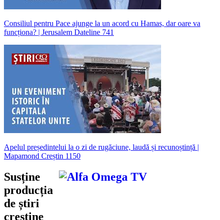
Consiliul pentru Pace ajunge la un acord cu Hamas, dar oare va
funcționa? | Jerusalem Dateline 741
Apelul președintelui la o zi de rugăciune, laudă și recunoștință |
Mapamond Creștin 1150
Susține
producția
de știri
creștine