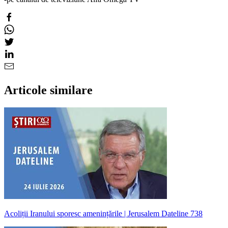
Articole similare
Acoliții Iranului sporesc amenințările | Jerusalem Dateline 738