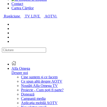
Contact
Cartea Cărților
Rugăciune
TV LIVE
AOTVi
Alfa Omega
Despre noi
Cine suntem și ce facem
Ce spun alții despre AOTV
Noutăți Alfa Omega TV
Proiecte - Cum poți fi parte?
Donează
Campanii media
Aplicația mobilă AOTV