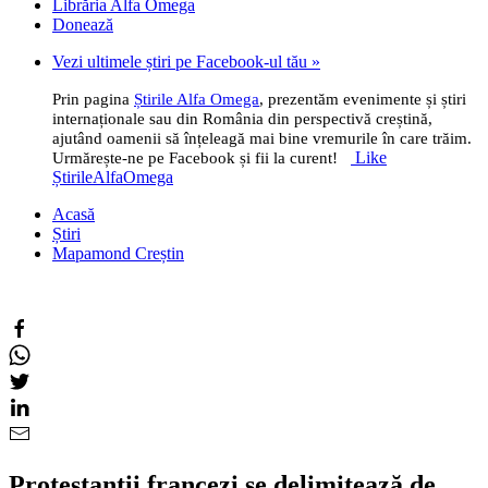
Librăria Alfa Omega
Donează
Vezi ultimele știri pe Facebook-ul tău »
Prin pagina
Știrile Alfa Omega
, prezentăm evenimente și știri
internaționale sau din România din perspectivă creștină,
ajutând oamenii să înțeleagă mai bine vremurile în care trăim.
Like
Urmărește-ne pe Facebook și fii la curent!
ȘtirileAlfaOmega
Acasă
Știri
Mapamond Creștin
Protestanții francezi se delimitează de