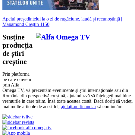
Apelul președintelui la o zi de rugăciune, laudă și recunoștință |
Mapamond Creștin 1150
Susține
producția
de știri
creștine
Prin platforma
pe care o avem
prin Alfa
Omega TV, vă prezentăm evenimente și știri internaționale sau din
România din perspectivă creștină, ajutându-vă să înțelegeți mai bine
vremurile în care trăim. Însă toate acestea costă. Dacă doriți să vedeți
mai multe articole de acest fel,
ajutați-ne financiar
să continuăm.