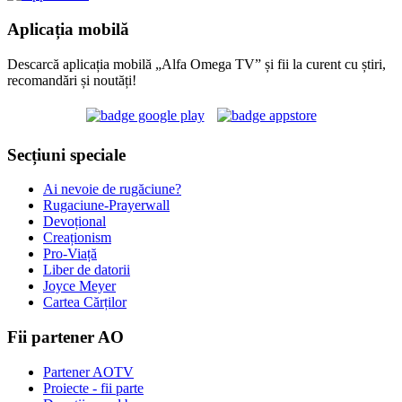
Aplicația mobilă
Descarcă aplicația mobilă „Alfa Omega TV” și fii la curent cu știri,
recomandări și noutăți!
Secțiuni speciale
Ai nevoie de rugăciune?
Rugaciune-Prayerwall
Devoțional
Creaționism
Pro-Viață
Liber de datorii
Joyce Meyer
Cartea Cărților
Fii partener AO
Partener AOTV
Proiecte - fii parte