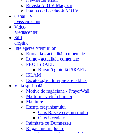
Newsletter email
Revista AOTV Magazin
Pagina de Facebook AOTV
Canal TV
live&emisiuni
Video
Mediacenter
Știri
creștine
Înțelegerea vremurilor
România - actualități comentate
Lume - actualități comentate
PRO-ISRAEL
Broșură gratuită ISRAEL
ISLAM
Escatologie - Interpretare biblică
Viața spirituală
Motive de rugăciune - PrayerWall
Mărturii - vieți în lumină
Mântuire
Esența creștinismului
Curs Bazele creștinismului
Curs Ucenicie
Intimitate cu Dumnezeu
Rugăciune-mijlocire