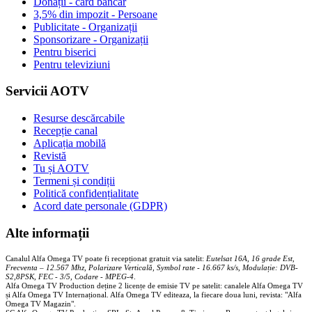
Donații - card bancar
3,5% din impozit - Persoane
Publicitate - Organizații
Sponsorizare - Organizații
Pentru biserici
Pentru televiziuni
Servicii AOTV
Resurse descărcabile
Recepție canal
Aplicația mobilă
Revistă
Tu și AOTV
Termeni și condiții
Politică confidențialitate
Acord date personale (GDPR)
Alte informații
Canalul Alfa Omega TV poate fi recepționat gratuit via satelit:
Eutelsat 16A, 16 grade Est,
Frecventa – 12.567 Mhz, Polarizare
Vertica
lă, Symbol rate - 16.667 ks/s, Modulație: DVB-
S2,8PSK, FEC - 3/5, Codare - MPEG-4
.
Alfa Omega TV Production deține 2 licențe de emisie TV pe satelit: canalele Alfa Omega TV
și Alfa Omega TV Internațional. Alfa Omega TV editeaza, la fiecare doua luni, revista: "Alfa
Omega TV Magazin".