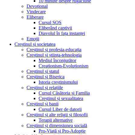
10 minute despre rugăciune
Devoțional
Vindecare
Eliberare
Cursul SOS
Eliberând captivii
Diavolul în fața instanței
Emoții
Creștinul și societatea
Creștinul și profesia-educația
Creștinul și știința-tehnologia
Mediul înconjurător
Creaționism-Evoluționism
Creștinul și statul
Creștinul și Biserica
Istoria creștinismului
Creștinul și relațiile
Cursul Căsătoria și Familia
Creștinul și sexualitatea
Creștinul și banii
Cursul Liber de datorii
Creștinul și alte religii și filosofii
Terapii alternative
Creștinul și dimensiunea socială
Pro-Viață și Pro-Adopție