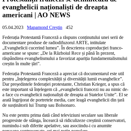
evanghelicii naționaliști de dreapta
americani | AO NEWS
05.04.2023
Mapamond Creștin
452
Federația Protestantă Franceză a răspuns conținutului unei serii de
documentare produse de radiodifuzorul ARTE, intitulate
„Evanghelicii cucerind lumea”. În descrierea coproducției franco-
americane se spune: „De la Războiul Rece și până în prezent,
răspândirea evanghelismului a favorizat apariția fundamentalismului
creștin în multe țări”.
Federația Protestantă Franceză a apreciat că documentarul este util
pentru „înțelegerea complexității și diversității lumii evanghelice”.
Dar președintele federației protestante, Christian Krieger, a spus că
este important să înțelegem că „evanghelicii francezi nu au nimic de-
a face cu evanghelicii naționaliști de dreapta ai Statelor Unite”. El se
arată îngrijorat de portretele media, care leagă evanghelicii din țară
de susținătorii lui Trump sau Bolsonaro.
Nu este pentru prima dată când televiziuni seculare sau liberale
progresiste de stânga, încearcă să ridiculizeze creștinii conservatori,
numindu-i sub diferite apelative, sau asociindu-i cu anumite
persoane controversate, ori mai puțin populare.