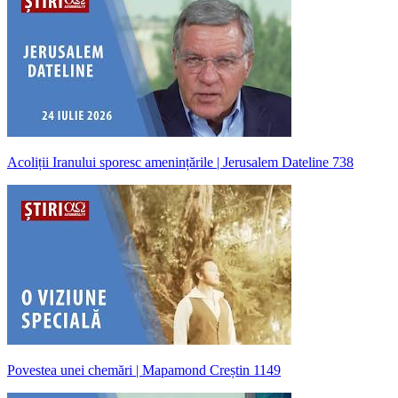
Acoliții Iranului sporesc amenințările | Jerusalem Dateline 738
Povestea unei chemări | Mapamond Creștin 1149