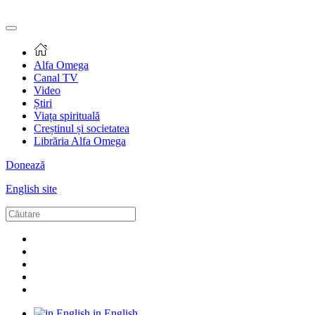
Alfa Omega
Canal TV
Video
Știri
Viața spirituală
Creștinul și societatea
Librăria Alfa Omega
Donează
English site
in English