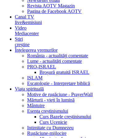
Newsletter email
Revista AOTV Magazin
Pagina de Facebook AOTV
Canal TV
live&emisiuni
Video
Mediacenter
Știri
creștine
Înțelegerea vremurilor
România - actualități comentate
Lume - actualități comentate
PRO-ISRAEL
Broșură gratuită ISRAEL
ISLAM
Escatologie - Interpretare biblică
Viața spirituală
Motive de rugăciune - PrayerWall
Mărturii - vieți în lumină
Mântuire
Esența creștinismului
Curs Bazele creștinismului
Curs Ucenicie
Intimitate cu Dumnezeu
Rugăciune-mijlocire