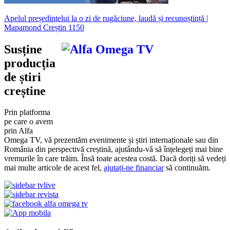
Apelul președintelui la o zi de rugăciune, laudă și recunoștință |
Mapamond Creștin 1150
Susține
producția
de știri
creștine
Prin platforma
pe care o avem
prin Alfa
Omega TV, vă prezentăm evenimente și știri internaționale sau din
România din perspectivă creștină, ajutându-vă să înțelegeți mai bine
vremurile în care trăim. Însă toate acestea costă. Dacă doriți să vedeți
mai multe articole de acest fel,
ajutați-ne financiar
să continuăm.