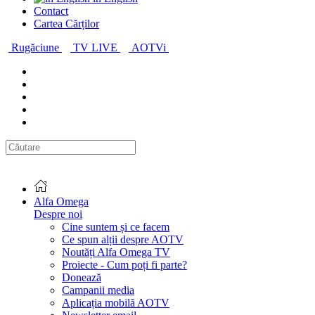
Contact
Cartea Cărților
Rugăciune
TV LIVE
AOTVi
Alfa Omega
Despre noi
Cine suntem și ce facem
Ce spun alții despre AOTV
Noutăți Alfa Omega TV
Proiecte - Cum poți fi parte?
Donează
Campanii media
Aplicația mobilă AOTV