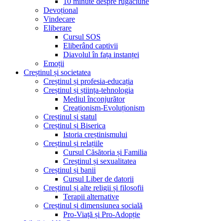
10 minute despre rugăciune
Devoțional
Vindecare
Eliberare
Cursul SOS
Eliberând captivii
Diavolul în fața instanței
Emoții
Creștinul și societatea
Creștinul și profesia-educația
Creștinul și știința-tehnologia
Mediul înconjurător
Creaționism-Evoluționism
Creștinul și statul
Creștinul și Biserica
Istoria creștinismului
Creștinul și relațiile
Cursul Căsătoria și Familia
Creștinul și sexualitatea
Creștinul și banii
Cursul Liber de datorii
Creștinul și alte religii și filosofii
Terapii alternative
Creștinul și dimensiunea socială
Pro-Viață și Pro-Adopție