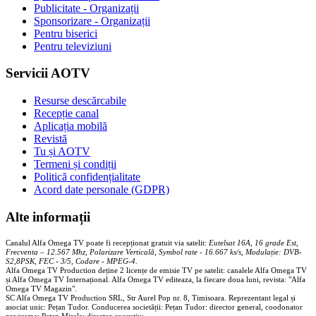
Publicitate - Organizații
Sponsorizare - Organizații
Pentru biserici
Pentru televiziuni
Servicii AOTV
Resurse descărcabile
Recepție canal
Aplicația mobilă
Revistă
Tu și AOTV
Termeni și condiții
Politică confidențialitate
Acord date personale (GDPR)
Alte informații
Canalul Alfa Omega TV poate fi recepționat gratuit via satelit:
Eutelsat 16A, 16 grade Est,
Frecventa – 12.567 Mhz, Polarizare
Vertica
lă, Symbol rate - 16.667 ks/s, Modulație: DVB-
S2,8PSK, FEC - 3/5, Codare - MPEG-4
.
Alfa Omega TV Production deține 2 licențe de emisie TV pe satelit: canalele Alfa Omega TV
și Alfa Omega TV Internațional. Alfa Omega TV editeaza, la fiecare doua luni, revista: "Alfa
Omega TV Magazin".
SC Alfa Omega TV Production SRL, Str Aurel Pop nr. 8, Timisoara. Reprezentant legal și
asociat unic: Pețan Tudor. Conducerea societății: Pețan Tudor: director general, coodonator