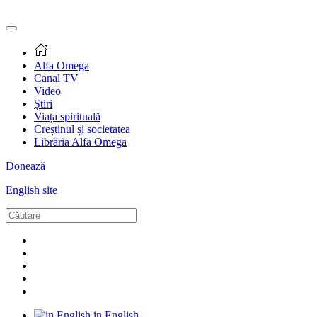
Alfa Omega
Canal TV
Video
Știri
Viața spirituală
Creștinul și societatea
Librăria Alfa Omega
Donează
English site
in English