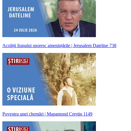
Acoliții Iranului sporesc amenințările | Jerusalem Dateline 738
Povestea unei chemări | Mapamond Creștin 1149