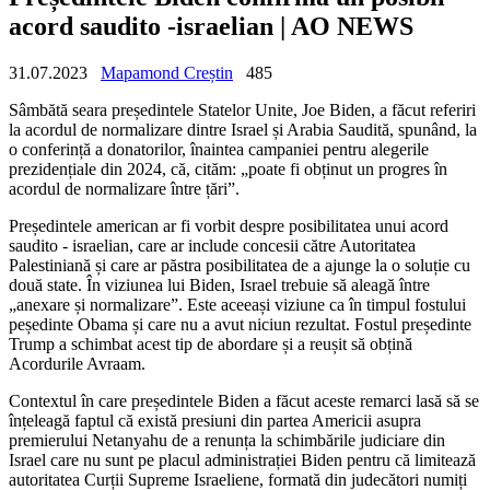
acord saudito -israelian | AO NEWS
31.07.2023
Mapamond Creștin
485
Sâmbătă seara președintele Statelor Unite, Joe Biden, a făcut referiri
la acordul de normalizare dintre Israel și Arabia Saudită, spunând, la
o conferință a donatorilor, înaintea campaniei pentru alegerile
prezidențiale din 2024, că, cităm: „poate fi obținut un progres în
acordul de normalizare între țări”.
Președintele american ar fi vorbit despre posibilitatea unui acord
saudito - israelian, care ar include concesii către Autoritatea
Palestiniană și care ar păstra posibilitatea de a ajunge la o soluție cu
două state. În viziunea lui Biden, Israel trebuie să aleagă între
„anexare și normalizare”. Este aceeași viziune ca în timpul fostului
peședinte Obama și care nu a avut niciun rezultat. Fostul președinte
Trump a schimbat acest tip de abordare și a reușit să obțină
Acordurile Avraam.
Contextul în care președintele Biden a făcut aceste remarci lasă să se
înțeleagă faptul că există presiuni din partea Americii asupra
premierului Netanyahu de a renunța la schimbările judiciare din
Israel care nu sunt pe placul administrației Biden
pentru că limitează
autoritatea Curții Supreme Israeliene, formată din judecători numiți