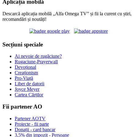
Aplicația mobilă
Descarcă aplicația mobilă „Alfa Omega TV” și fii la curent cu știri,
recomandări și noutăți!
Secțiuni speciale
Ai nevoie de rugăciune?
Rugaciune-Prayerwall
Devoțional
Creaționism
Pro-Viață
Liber de datorii
Joyce Meyer
Cartea Cărților
Fii partener AO
Partener AOTV
Proiecte - fii parte
Donații - card bancar
3,5% din impozit - Persoane