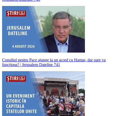
Consiliul pentru Pace ajunge la un acord cu Hamas, dar oare va
funcționa? | Jerusalem Dateline 741