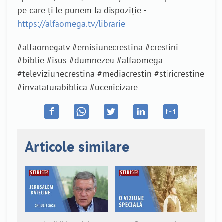
pe care ți le punem la dispoziție -
https://alfaomega.tv/librarie
#alfaomegatv #emisiunecrestina #crestini
#biblie #isus #dumnezeu #alfaomega
#televiziunecrestina #mediacrestin #stiricrestine
#invataturabiblica #ucenicizare
Articole similare