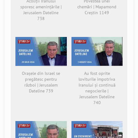
Acoliții Iranului
Povestea unei
sporesc amenințările |
chemări | Mapamond
Jerusalem Dateline
Creștin 1149
738
Orașele din Israel se
Au fost oprite
pregătesc pentru
loviturile împotriva
război | Jerusalem
Iranului și continuă
Dateline 739
negocierile |
Jerusalem Dateline
740