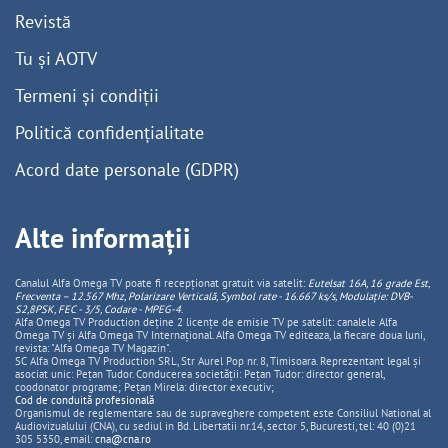
Revistă
Tu și AOTV
Termeni și condiții
Politică confidențialitate
Acord date personale (GDPR)
Alte informații
Canalul Alfa Omega TV poate fi recepționat gratuit via satelit:
Eutelsat 16A, 16 grade Est,
Frecventa – 12.567 Mhz, Polarizare
Vertica
lă, Symbol rate - 16.667 ks/s, Modulație: DVB-
S2,8PSK, FEC - 3/5, Codare - MPEG-4
.
Alfa Omega TV Production deține 2 licențe de emisie TV pe satelit: canalele Alfa
Omega TV și Alfa Omega TV Internațional. Alfa Omega TV editeaza, la fiecare doua luni,
revista: "Alfa Omega TV Magazin".
SC Alfa Omega TV Production SRL, Str Aurel Pop nr. 8, Timisoara. Reprezentant legal și
asociat unic: Pețan Tudor. Conducerea societății: Pețan Tudor: director general,
coodonator programe; Pețan Mirela: director executiv;
Cod de conduită profesională
Organismul de reglementare sau de supraveghere competent este Consiliul National al
Audiovizualului (CNA), cu sediul in Bd. Libertatii nr.14, sector 5, Bucuresti, tel: 40 (0)21
305 5350, email:
cna@cna.ro