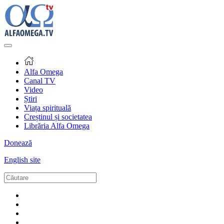
Alfa Omega
Canal TV
Video
Știri
Viața spirituală
Creștinul și societatea
Librăria Alfa Omega
Donează
English site