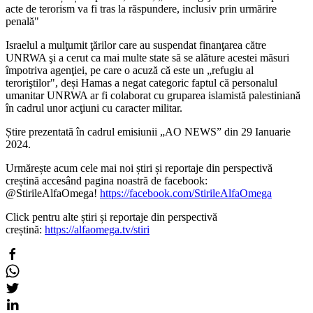
acte de terorism va fi tras la răspundere, inclusiv prin urmărire
penală"
Israelul a mulţumit ţărilor care au suspendat finanţarea către
UNRWA şi a cerut ca mai multe state să se alăture acestei măsuri
împotriva agenţiei, pe care o acuză că este un „refugiu al
teroriştilor",
deși Hamas a negat categoric faptul că personalul
umanitar UNRWA ar fi colaborat cu gruparea islamistă palestiniană
în cadrul unor acţiuni cu caracter militar.
Știre prezentată în cadrul emisiunii „AO NEWS” din 29 Ianuarie
2024.
Urmărește acum cele mai noi știri și reportaje din perspectivă
creștină accesând pagina noastră de facebook:
@StirileAlfaOmega!
https://facebook.com/StirileAlfaOmega
Click pentru alte știri și reportaje din perspectivă
creștină:
https://alfaomega.tv/stiri