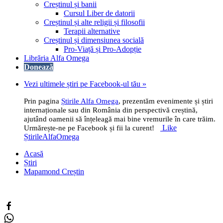
Creștinul și banii
Cursul Liber de datorii
Creștinul și alte religii și filosofii
Terapii alternative
Creștinul și dimensiunea socială
Pro-Viață și Pro-Adopție
Librăria Alfa Omega
Donează
Vezi ultimele știri pe Facebook-ul tău »
Prin pagina
Știrile Alfa Omega
, prezentăm evenimente și știri
internaționale sau din România din perspectivă creștină,
ajutând oamenii să înțeleagă mai bine vremurile în care trăim.
Like
Urmărește-ne pe Facebook și fii la curent!
ȘtirileAlfaOmega
Acasă
Știri
Mapamond Creștin