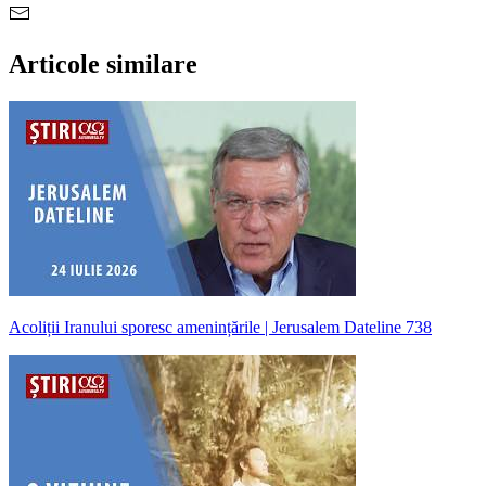
Articole similare
Acoliții Iranului sporesc amenințările | Jerusalem Dateline 738