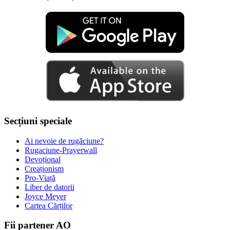
Secțiuni speciale
Ai nevoie de rugăciune?
Rugaciune-Prayerwall
Devoțional
Creaționism
Pro-Viață
Liber de datorii
Joyce Meyer
Cartea Cărților
Fii partener AO