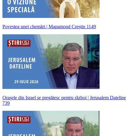
Povestea unei chemări | Mapamond Creștin 1149
Orașele din Israel se pregătesc pentru război | Jerusalem Dateline
739