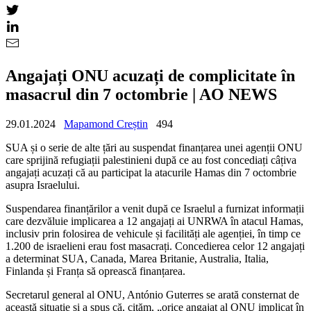
Angajați ONU acuzați de complicitate în
masacrul din 7 octombrie | AO NEWS
29.01.2024
Mapamond Creștin
494
SUA și o serie de alte țări au suspendat finanțarea unei agenții ONU
care sprijină refugiații palestinieni după ce au fost concediați câțiva
angajați acuzați că au participat la atacurile Hamas din 7 octombrie
asupra Israelului.
Suspendarea finanțărilor a venit după ce Israelul a furnizat informații
care dezvăluie implicarea a 12 angajați ai UNRWA în atacul Hamas,
inclusiv prin folosirea de vehicule și facilități ale agenției, în timp ce
1.200 de israelieni erau fost masacrați. Concedierea celor 12 angajați
a determinat SUA, Canada, Marea Britanie, Australia, Italia,
Finlanda și Franța să oprească finanțarea.
Secretarul general al ONU, António Guterres se arată consternat de
această situație și a spus că, cităm, „orice angajat al ONU implicat în