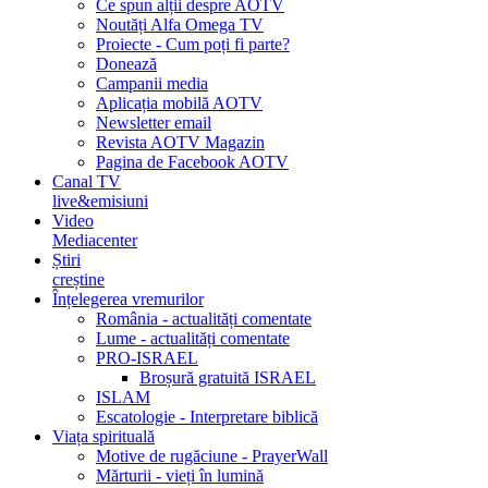
Ce spun alții despre AOTV
Noutăți Alfa Omega TV
Proiecte - Cum poți fi parte?
Donează
Campanii media
Aplicația mobilă AOTV
Newsletter email
Revista AOTV Magazin
Pagina de Facebook AOTV
Canal TV
live&emisiuni
Video
Mediacenter
Știri
creștine
Înțelegerea vremurilor
România - actualități comentate
Lume - actualități comentate
PRO-ISRAEL
Broșură gratuită ISRAEL
ISLAM
Escatologie - Interpretare biblică
Viața spirituală
Motive de rugăciune - PrayerWall
Mărturii - vieți în lumină