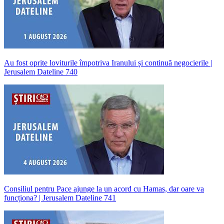
Au fost oprite loviturile împotriva Iranului și continuă negocierile |
Jerusalem Dateline 740
Consiliul pentru Pace ajunge la un acord cu Hamas, dar oare va
funcționa? | Jerusalem Dateline 741