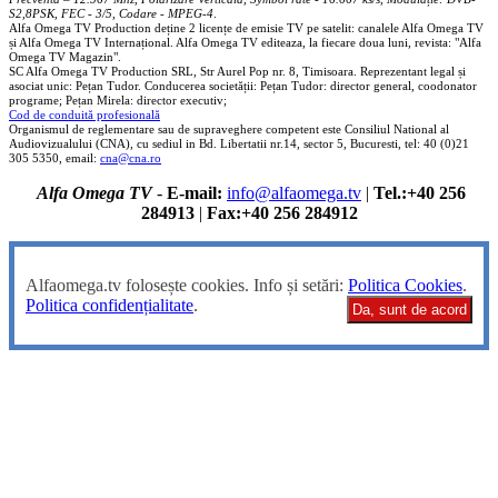
S2,8PSK, FEC - 3/5, Codare - MPEG-4
.
Alfa Omega TV Production deține 2 licențe de emisie TV pe satelit: canalele Alfa Omega TV
și Alfa Omega TV Internațional. Alfa Omega TV editeaza, la fiecare doua luni, revista: "Alfa
Omega TV Magazin".
SC Alfa Omega TV Production SRL, Str Aurel Pop nr. 8, Timisoara. Reprezentant legal și
asociat unic: Pețan Tudor. Conducerea societății: Pețan Tudor: director general, coodonator
programe; Pețan Mirela: director executiv;
Cod de conduită profesională
Organismul de reglementare sau de supraveghere competent este Consiliul National al
Audiovizualului (CNA), cu sediul in Bd. Libertatii nr.14, sector 5, Bucuresti, tel: 40 (0)21
305 5350, email:
cna@cna.ro
Alfa Omega TV
-
E-mail:
info@alfaomega.tv
|
Tel.:+40 256
284913
|
Fax:+40 256 284912
Alfaomega.tv folosește cookies. Info și setări:
Politica Cookies
.
Politica confidențialitate
.
Da, sunt de acord