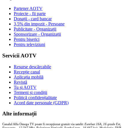
Partener AOTV
Proiecte - fii parte
Donații - card bancar
3,5% din impozit - Persoane
Publicitate - Organizații
Sponsorizare - Organizații
Pentru biserici
Pentru televiziuni
Servicii AOTV
Resurse descărcabile
Recepție canal
Aplicația mobilă
Revistă
Tu și AOTV
Termeni și condiții
Politică confidențialitate
Acord date personale (GDPR)
Alte informații
Canalul Alfa Omega TV poate fi recepționat gratuit via satelit:
Eutelsat 16A, 16 grade Est,
Frecventa – 12.567 Mhz, Polarizare
Vertica
lă, Symbol rate - 16.667 ks/s, Modulație: DVB-