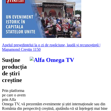
Apelul președintelui la o zi de rugăciune, laudă și recunoștință |
Mapamond Creștin 1150
Susține
producția
de știri
creștine
Prin platforma
pe care o avem
prin Alfa
Omega TV, vă prezentăm evenimente și știri internaționale sau din
România din perspectivă creștină, ajutându-vă să înțelegeți mai bine