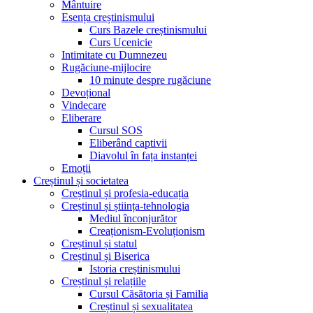
Mântuire
Esența creștinismului
Curs Bazele creștinismului
Curs Ucenicie
Intimitate cu Dumnezeu
Rugăciune-mijlocire
10 minute despre rugăciune
Devoțional
Vindecare
Eliberare
Cursul SOS
Eliberând captivii
Diavolul în fața instanței
Emoții
Creștinul și societatea
Creștinul și profesia-educația
Creștinul și știința-tehnologia
Mediul înconjurător
Creaționism-Evoluționism
Creștinul și statul
Creștinul și Biserica
Istoria creștinismului
Creștinul și relațiile
Cursul Căsătoria și Familia
Creștinul și sexualitatea