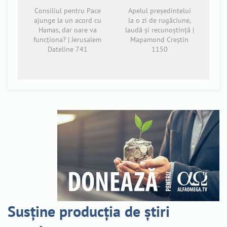
Consiliul pentru Pace
Apelul președintelui
ajunge la un acord cu
la o zi de rugăciune,
Hamas, dar oare va
laudă și recunoștință |
funcționa? | Jerusalem
Mapamond Creștin
Dateline 741
1150
Susține producția de știri