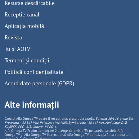
Resurse descărcabile
Recepție canal
Aplicația mobilă
Revistă
Tu și AOTV
Termeni și condiții
Politică confidențialitate
Acord date personale (GDPR)
Alte informații
Canalul Alfa Omega TV poate fi recepționat gratuit via satelit:
Eutelsat 16A, 16 grade Est,
Frecventa – 12.567 Mhz, Polarizare
Vertica
lă, Symbol rate - 16.667 ks/s, Modulație: DVB-
S2,8PSK, FEC - 3/5, Codare - MPEG-4
.
Alfa Omega TV Production deține 2 licențe de emisie TV pe satelit: canalele Alfa
Omega TV și Alfa Omega TV Internațional. Alfa Omega TV editeaza, la fiecare doua luni,
revista: "Alfa Omega TV Magazin".