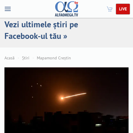
LIVE
Vezi ultimele știri pe
Facebook-ul tău »
Acasă
Știri
Mapamond Creștin