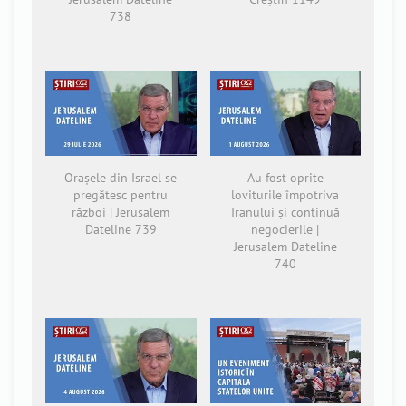
738
Orașele din Israel se
Au fost oprite
pregătesc pentru
loviturile împotriva
război | Jerusalem
Iranului și continuă
Dateline 739
negocierile |
Jerusalem Dateline
740