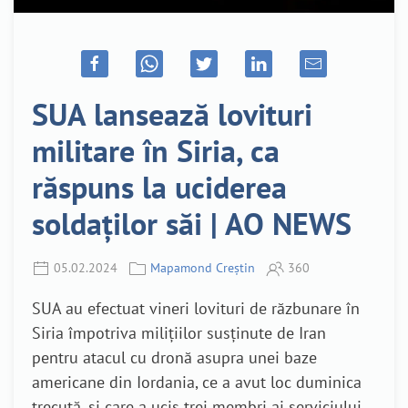
SUA lansează lovituri
militare în Siria, ca
răspuns la uciderea
soldaților săi | AO NEWS
05.02.2024
Mapamond Creștin
360
SUA au efectuat vineri lovituri de răzbunare în
Siria împotriva milițiilor susținute de Iran
pentru atacul cu dronă asupra unei baze
americane din Iordania, ce a avut loc duminica
trecută, și care a ucis trei membri ai serviciului