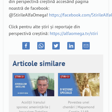
din perspectivă creștină accesând pagina
noastră de facebook:
@StirileAlfaOmega!
https://facebook.com/StirileAl
Click pentru alte știri și reportaje din
perspectivă creștină:
https://alfaomega.tv/stiri
Articole similare
Acoliții Iranului
Povestea unei
sporesc amenințările |
chemări | Mapamond
Jerusalem Dateline
Creștin 1149