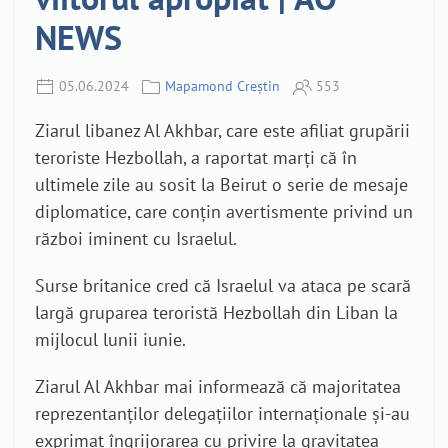
NEWS
05.06.2024
Mapamond Creștin
553
Ziarul libanez Al Akhbar, care este afiliat grupării
teroriste Hezbollah, a raportat marți că în
ultimele zile au sosit la Beirut o serie de mesaje
diplomatice, care conțin avertismente privind un
război iminent cu Israelul.
Surse britanice cred că Israelul va ataca pe scară
largă gruparea teroristă Hezbollah din Liban la
mijlocul lunii iunie.
Ziarul Al Akhbar mai informează că majoritatea
reprezentanților delegațiilor internaționale și-au
exprimat îngrijorarea cu privire la gravitatea