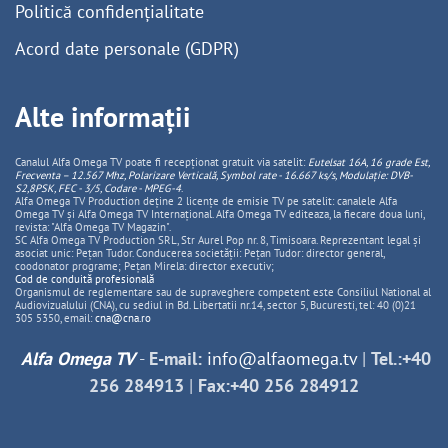
Politică confidențialitate
Acord date personale (GDPR)
Alte informații
Canalul Alfa Omega TV poate fi recepționat gratuit via satelit:
Eutelsat 16A, 16 grade Est,
Frecventa – 12.567 Mhz, Polarizare
Vertica
lă, Symbol rate - 16.667 ks/s, Modulație: DVB-
S2,8PSK, FEC - 3/5, Codare - MPEG-4
.
Alfa Omega TV Production deține 2 licențe de emisie TV pe satelit: canalele Alfa
Omega TV și Alfa Omega TV Internațional. Alfa Omega TV editeaza, la fiecare doua luni,
revista: "Alfa Omega TV Magazin".
SC Alfa Omega TV Production SRL, Str Aurel Pop nr. 8, Timisoara. Reprezentant legal și
asociat unic: Pețan Tudor. Conducerea societății: Pețan Tudor: director general,
coodonator programe; Pețan Mirela: director executiv;
Cod de conduită profesională
Organismul de reglementare sau de supraveghere competent este Consiliul National al
Audiovizualului (CNA), cu sediul in Bd. Libertatii nr.14, sector 5, Bucuresti, tel: 40 (0)21
305 5350, email:
cna@cna.ro
Alfa Omega TV
-
E-mail:
info@alfaomega.tv
|
Tel.:+40
256 284913
|
Fax:+40 256 284912