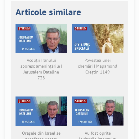
Articole similare
Acoliții Iranului
Povestea unei
sporesc amenințările |
chemări | Mapamond
Jerusalem Dateline
Creștin 1149
738
Orașele din Israel se
Au fost oprite
pregătesc pentru
loviturile împotriva