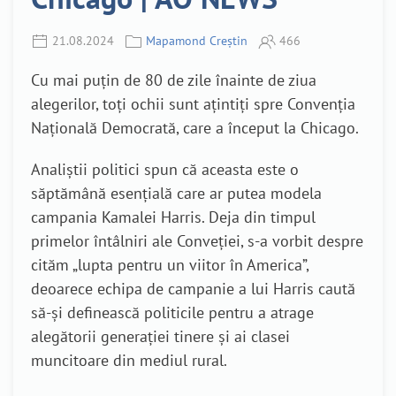
21.08.2024
Mapamond Creștin
466
Cu mai puțin de 80 de zile înainte de ziua
alegerilor, toți ochii sunt ațintiți spre Convenția
Națională Democrată, care a început la Chicago.
Analiștii politici spun că aceasta este o
săptămână esențială care ar putea modela
campania Kamalei Harris.
Deja din timpul
primelor întâlniri ale Conveției, s-a vorbit despre
cităm „lupta pentru un viitor în America”,
deoarece
echipa de campanie a lui Harris caută
să-și definească politicile pentru a atrage
alegătorii generației tinere și ai clasei
muncitoare din mediul rural.