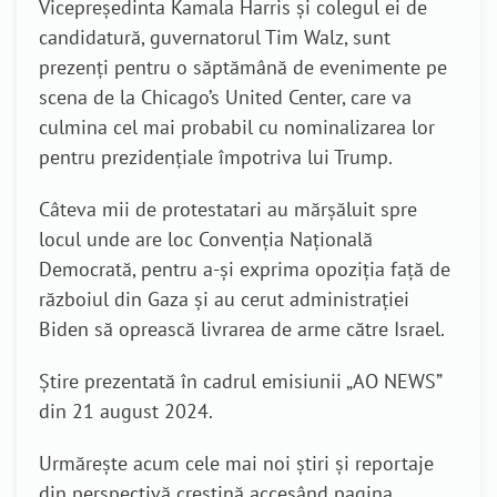
Vicepreședinta Kamala Harris și colegul ei de
candidatură, guvernatorul Tim Walz, sunt
prezenți pentru o săptămână de evenimente pe
scena de la Chicago’s United Center, care va
culmina cel mai probabil cu nominalizarea lor
pentru prezidențiale împotriva lui Trump.
Câteva mii de protestatari au mărșăluit spre
locul unde are loc Convenția Națională
Democrată, pentru a-și exprima opoziția față de
războiul din Gaza și au cerut administrației
Biden să oprească livrarea de arme către Israel.
Știre prezentată în cadrul emisiunii „AO NEWS”
din 21 august 2024.
Urmărește acum cele mai noi știri și reportaje
din perspectivă creștină accesând pagina