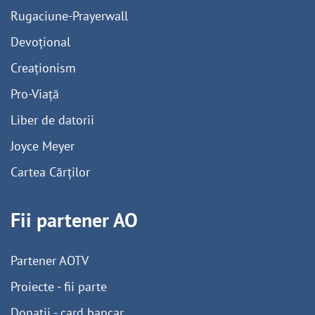
Rugaciune-Prayerwall
Devoțional
Creaționism
Pro-Viață
Liber de datorii
Joyce Meyer
Cartea Cărților
Fii partener AO
Partener AOTV
Proiecte - fii parte
Donații - card bancar