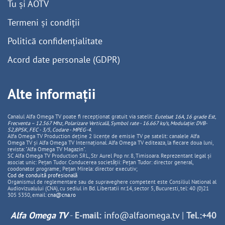
Tu și AOTV
Termeni și condiții
Politică confidențialitate
Acord date personale (GDPR)
Alte informații
Canalul Alfa Omega TV poate fi recepționat gratuit via satelit:
Eutelsat 16A, 16 grade Est,
Frecventa – 12.567 Mhz, Polarizare
Vertica
lă, Symbol rate - 16.667 ks/s, Modulație: DVB-
S2,8PSK, FEC - 3/5, Codare - MPEG-4
.
Alfa Omega TV Production deține 2 licențe de emisie TV pe satelit: canalele Alfa
Omega TV și Alfa Omega TV Internațional. Alfa Omega TV editeaza, la fiecare doua luni,
revista: "Alfa Omega TV Magazin".
SC Alfa Omega TV Production SRL, Str Aurel Pop nr. 8, Timisoara. Reprezentant legal și
asociat unic: Pețan Tudor. Conducerea societății: Pețan Tudor: director general,
coodonator programe; Pețan Mirela: director executiv;
Cod de conduită profesională
Organismul de reglementare sau de supraveghere competent este Consiliul National al
Audiovizualului (CNA), cu sediul in Bd. Libertatii nr.14, sector 5, Bucuresti, tel: 40 (0)21
305 5350, email:
cna@cna.ro
Alfa Omega TV
-
E-mail:
info@alfaomega.tv
|
Tel.:+40