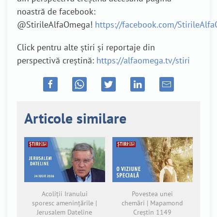
noastră de facebook:
@StirileAlfaOmega!
https://facebook.com/StirileAl
Click pentru alte știri și reportaje din
perspectivă creștină:
https://alfaomega.tv/stiri
Articole similare
Acoliții Iranului
Povestea unei
sporesc amenințările |
chemări | Mapamond
Jerusalem Dateline
Creștin 1149