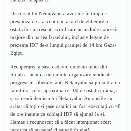
Discursul lui Netanyahu a avut loc în timp ce
presiunea de a accepta un acord de eliberare a
ostaticilor a crescut, acord care ar include concesii
majore din partea Israelului, inclusiv legate de
prezența IDF de-a lungul graniței de 14 km Gaza-
Egipt.
Recuperarea a șase cadavre dintr-un tunel din
Rafah a făcut ca mai multe organizații sindicale
progresiste, liberale, anti-Netanyahu să preia drama
familiilor celor aproximativ 100 de ostatici rămași
și să ceară demisia lui Netanyahu. Autopsiile au
arătat că toți cei șase ostatici au fost executați cu 48
de ore înainte ca soldații IDF să ajungă la ei.
Hamas a recunoscut că a făcut intenționat acest
lucru ca să nu poată fi salvați în viață.