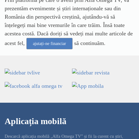
Prin platforma pe care o avem prin Alfa Omega TV, vă
prezentăm evenimente și știri internaționale sau din
România din perspectivă creștină, ajutându-vă să
înțelegeți mai bine vremurile în care trăim. Însă toate
acestea costă. Dacă doriți să vedeți mai multe articole de
acest fel,
să continuăm.
ajutați-ne financiar
Aplicația mobilă
Descarcă aplicația mobilă „Alfa Omega TV” și fii la curent cu știri,