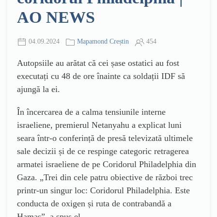
AO NEWS
04.09.2024
Mapamond Creștin
454
Autopsiile au arătat că cei șase ostatici au fost
executați cu 48 de ore înainte ca soldații IDF să
ajungă la ei.
În încercarea de a calma tensiunile interne
israeliene, premierul Netanyahu a explicat luni
seara într-o conferință de presă televizată ultimele
sale decizii și de ce respinge categoric retragerea
armatei israeliene de pe Coridorul Philadelphia din
Gaza. „Trei din cele patru obiective de război trec
printr-un singur loc: Coridorul Philadelphia. Este
conducta de oxigen și ruta de contrabandă a
Hamas”, a spus el.