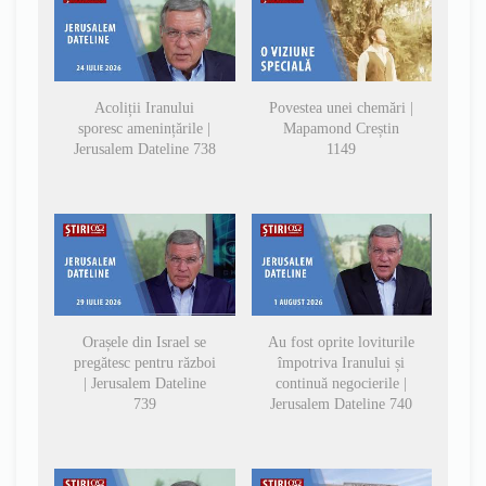
Acoliții Iranului
Povestea unei chemări |
sporesc amenințările |
Mapamond Creștin
Jerusalem Dateline 738
1149
Orașele din Israel se
Au fost oprite loviturile
pregătesc pentru război
împotriva Iranului și
| Jerusalem Dateline
continuă negocierile |
739
Jerusalem Dateline 740