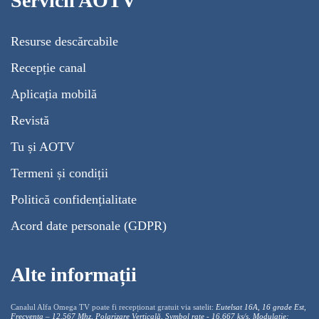
Servicii AOTV
Resurse descărcabile
Recepție canal
Aplicația mobilă
Revistă
Tu și AOTV
Termeni și condiții
Politică confidențialitate
Acord date personale (GDPR)
Alte informații
Canalul Alfa Omega TV poate fi recepționat gratuit via satelit:
Eutelsat 16A, 16 grade Est,
Frecventa – 12.567 Mhz, Polarizare
Vertica
lă, Symbol rate - 16.667 ks/s, Modulație: