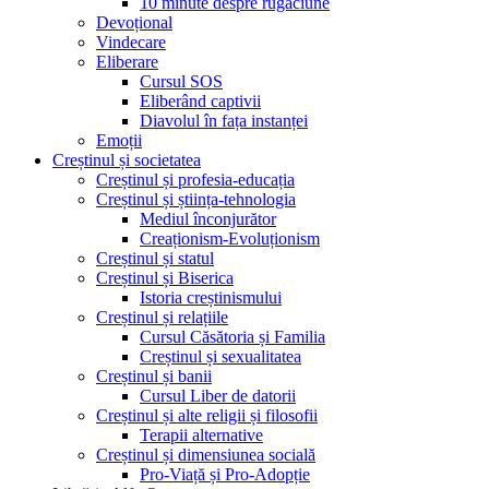
10 minute despre rugăciune
Devoțional
Vindecare
Eliberare
Cursul SOS
Eliberând captivii
Diavolul în fața instanței
Emoții
Creștinul și societatea
Creștinul și profesia-educația
Creștinul și știința-tehnologia
Mediul înconjurător
Creaționism-Evoluționism
Creștinul și statul
Creștinul și Biserica
Istoria creștinismului
Creștinul și relațiile
Cursul Căsătoria și Familia
Creștinul și sexualitatea
Creștinul și banii
Cursul Liber de datorii
Creștinul și alte religii și filosofii
Terapii alternative
Creștinul și dimensiunea socială
Pro-Viață și Pro-Adopție