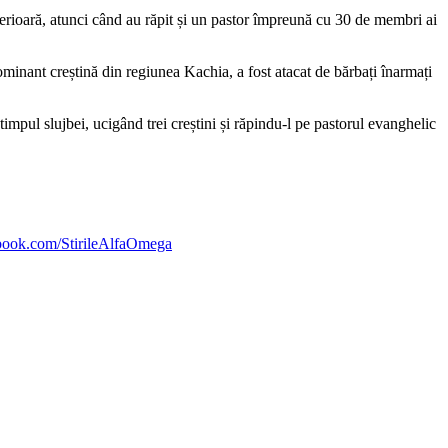
 anterioară, atunci când au răpit și un pastor împreună cu 30 de membri ai
inant creștină din regiunea Kachia, a fost atacat de bărbați înarmați
timpul slujbei,
ucigând trei creștini și răpindu-l pe pastorul evanghelic
ebook.com/StirileAlfaOmega