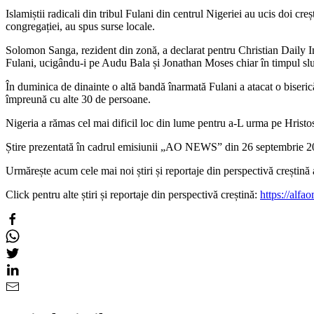
Islamiștii radicali din tribul Fulani din centrul Nigeriei au ucis doi cre
congregației, au spus surse locale.
Solomon Sanga, rezident din zonă, a declarat pentru Christian Daily I
Fulani, ucigându-i pe Audu Bala și Jonathan Moses chiar în timpul slu
În duminica de dinainte o altă bandă înarmată Fulani a atacat o biseric
împreună cu alte 30 de persoane.
Nigeria a rămas cel mai dificil loc din lume pentru a-L urma pe Hrist
Știre prezentată în cadrul emisiunii „AO NEWS” din 26 septembrie 2
Urmărește acum cele mai noi știri și reportaje din perspectivă creșt
Click pentru alte știri și reportaje din perspectivă creștină:
https://alfao