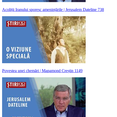
Acoliții Iranului sporesc amenințările | Jerusalem Dateline 738
Povestea unei chemări | Mapamond Creștin 1149