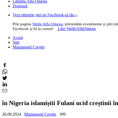
Librăria Alfa Omega
Donează
Vezi ultimele știri pe Facebook-ul tău »
Prin pagina
Știrile Alfa Omega
, prezentăm evenimente și știri i
Like ȘtirileAlfaOmega
Facebook și fii la curent!
Acasă
Știri
Mapamond Creștin
în Nigeria islamiștii Fulani ucid creștinii
26.09.2024
Mapamond Creștin
399