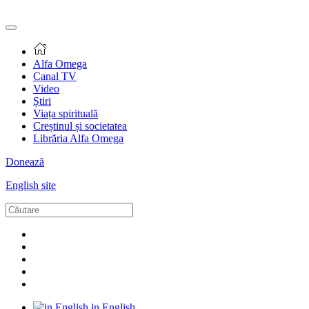
Alfa Omega
Canal TV
Video
Știri
Viața spirituală
Creștinul și societatea
Librăria Alfa Omega
Donează
English site
in English