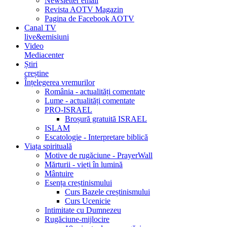
Newsletter email
Revista AOTV Magazin
Pagina de Facebook AOTV
Canal TV
live&emisiuni
Video
Mediacenter
Știri
creștine
Înțelegerea vremurilor
România - actualități comentate
Lume - actualități comentate
PRO-ISRAEL
Broșură gratuită ISRAEL
ISLAM
Escatologie - Interpretare biblică
Viața spirituală
Motive de rugăciune - PrayerWall
Mărturii - vieți în lumină
Mântuire
Esența creștinismului
Curs Bazele creștinismului
Curs Ucenicie
Intimitate cu Dumnezeu
Rugăciune-mijlocire