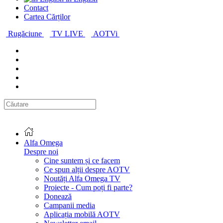
Contact
Cartea Cărților
Rugăciune
TV LIVE
AOTVi
Alfa Omega
Despre noi
Cine suntem și ce facem
Ce spun alții despre AOTV
Noutăți Alfa Omega TV
Proiecte - Cum poți fi parte?
Donează
Campanii media
Aplicația mobilă AOTV