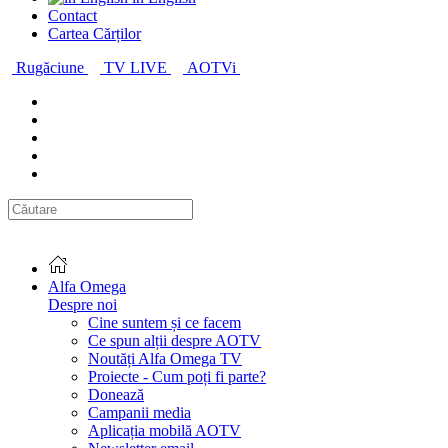
Contact
Cartea Cărților
Rugăciune
TV LIVE
AOTVi
Alfa Omega
Despre noi
Cine suntem și ce facem
Ce spun alții despre AOTV
Noutăți Alfa Omega TV
Proiecte - Cum poți fi parte?
Donează
Campanii media
Aplicația mobilă AOTV