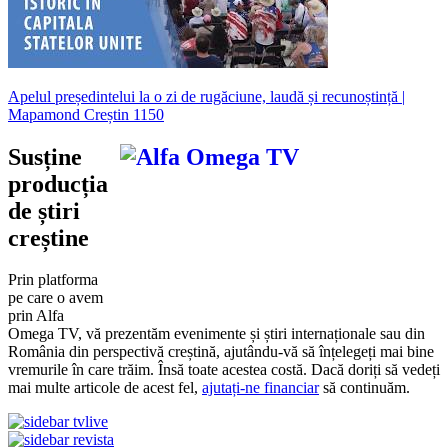
Apelul președintelui la o zi de rugăciune, laudă și recunoștință |
Mapamond Creștin 1150
Susține
producția
de știri
creștine
Prin platforma
pe care o avem
prin Alfa
Omega TV, vă prezentăm evenimente și știri internaționale sau din
România din perspectivă creștină, ajutându-vă să înțelegeți mai bine
vremurile în care trăim. Însă toate acestea costă. Dacă doriți să vedeți
mai multe articole de acest fel,
ajutați-ne financiar
să continuăm.