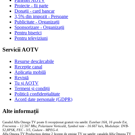
Partener AOTV
Proiecte - fii parte
Donații - card bancar
3,5% din impozit - Persoane
Publicitate - Organizații
Sponsorizare - Organizații
Pentru biserici
Pentru televiziuni
Servicii AOTV
Resurse descărcabile
Recepție canal
Aplicația mobilă
Revistă
Tu și AOTV
Termeni și condiții
Politică confidențialitate
Acord date personale (GDPR)
Alte informații
Canalul Alfa Omega TV poate fi recepționat gratuit via satelit:
Eutelsat 16A, 16 grade Est,
Frecventa – 12.567 Mhz, Polarizare
Vertica
lă, Symbol rate - 16.667 ks/s, Modulație: DVB-
S2,8PSK, FEC - 3/5, Codare - MPEG-4
.
Alfa Omega TV Production deține 2 licențe de emisie TV pe satelit: canalele Alfa Omega TV