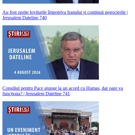
Au fost oprite loviturile împotriva Iranului și continuă negocierile |
Jerusalem Dateline 740
Consiliul pentru Pace ajunge la un acord cu Hamas, dar oare va
funcționa? | Jerusalem Dateline 741