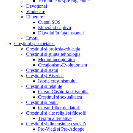
10 minute despre rugăciune
Devoțional
Vindecare
Eliberare
Cursul SOS
Eliberând captivii
Diavolul în fața instanței
Emoții
Creștinul și societatea
Creștinul și profesia-educația
Creștinul și știința-tehnologia
Mediul înconjurător
Creaționism-Evoluționism
Creștinul și statul
Creștinul și Biserica
Istoria creștinismului
Creștinul și relațiile
Cursul Căsătoria și Familia
Creștinul și sexualitatea
Creștinul și banii
Cursul Liber de datorii
Creștinul și alte religii și filosofii
Terapii alternative
Creștinul și dimensiunea socială
Pro-Viață și Pro-Adopție