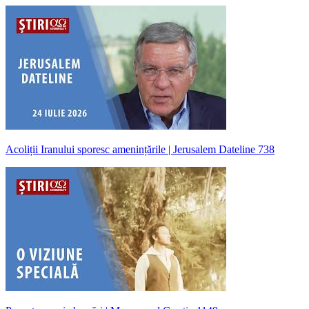
Acoliții Iranului sporesc amenințările | Jerusalem Dateline 738