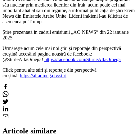
său nuclear prin medierea liderilor din Irak, acum poate cel mai
important aliat al său din regiune, a informat publicația de știri Erem
News din Emiratele Arabe Unite. Liderii irakieni l-au felicitat de
asemenea pe Trump.
Știre prezentată în cadrul emisiunii „AO NEWS” din 22 ianuarie
2025.
Urmărește acum cele mai noi știri și reportaje din perspectivă
creștină accesând pagina noastră de facebook:
@StirileAlfaOmega!
https://facebook.com/StirileAlfaOmega
Click pentru alte știri și reportaje din perspectivă
creștină:
https://alfaomega.tv/stiri
Articole similare