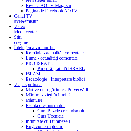
Newsletter email
Revista AOTV Magazin
Pagina de Facebook AOTV
Canal TV
live&emisiuni
Video
Mediacenter
Știri
creștine
Înțelegerea vremurilor
România - actualități comentate
Lume - actualități comentate
PRO-ISRAEL
Broșură gratuită ISRAEL
ISLAM
Escatologie - Interpretare biblică
Viața spirituală
Motive de rugăciune - PrayerWall
Mărturii - vieți în lumină
Mântuire
Esența creștinismului
Curs Bazele creștinismului
Curs Ucenicie
Intimitate cu Dumnezeu
Rugăciune-mijlocire