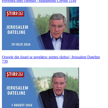
Povestea unei chemări | Mapamond Creștin 1149
Orașele din Israel se pregătesc pentru război | Jerusalem Dateline
739