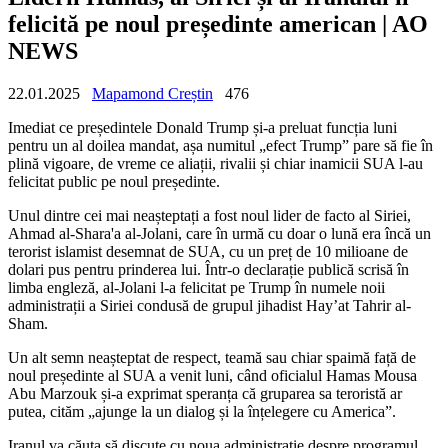
felicită pe noul președinte american | AO
NEWS
22.01.2025
Mapamond Creștin
476
Imediat ce președintele Donald Trump și-a preluat funcția luni
pentru un al doilea mandat, așa numitul „efect Trump” pare să fie în
plină vigoare, de vreme ce aliații, rivalii și chiar inamicii SUA l-au
felicitat public pe noul președinte.
Unul dintre cei mai neașteptați a fost noul lider de facto al Siriei,
Ahmad al-Shara'a al-Jolani, care în urmă cu doar o lună era încă un
terorist islamist desemnat de SUA, cu un preț de 10 milioane de
dolari pus pentru prinderea lui. Într-o declarație publică scrisă în
limba engleză, al-Jolani l-a felicitat pe Trump în numele noii
administrații a Siriei condusă de grupul jihadist Hay’at Tahrir al-
Sham.
Un alt semn neașteptat de respect, teamă sau chiar spaimă față de
noul președinte al SUA a venit luni, când oficialul Hamas Mousa
Abu Marzouk și-a exprimat speranța că gruparea sa teroristă ar
putea, cităm „ajunge la un dialog și la înțelegere cu America”.
Iranul va căuta să discute cu noua administrație despre programul