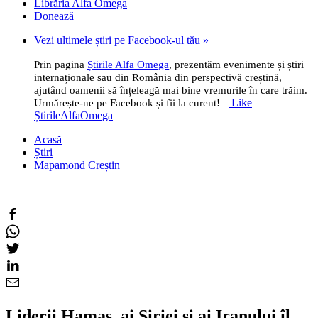
Librăria Alfa Omega
Donează
Vezi ultimele știri pe Facebook-ul tău »
Prin pagina
Știrile Alfa Omega
, prezentăm evenimente și știri
internaționale sau din România din perspectivă creștină,
ajutând oamenii să înțeleagă mai bine vremurile în care trăim.
Like
Urmărește-ne pe Facebook și fii la curent!
ȘtirileAlfaOmega
Acasă
Știri
Mapamond Creștin
Liderii Hamas, ai Siriei și ai Iranului îl