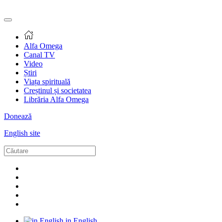
Alfa Omega
Canal TV
Video
Știri
Viața spirituală
Creștinul și societatea
Librăria Alfa Omega
Donează
English site
in English