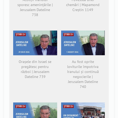
sporesc amenințările |
chemări | Mapamond
Jerusalem Dateline
Creștin 1149
738
Orașele din Israel se
Au fost oprite
pregătesc pentru
loviturile împotriva
război | Jerusalem
Iranului și continuă
Dateline 739
negocierile |
Jerusalem Dateline
740