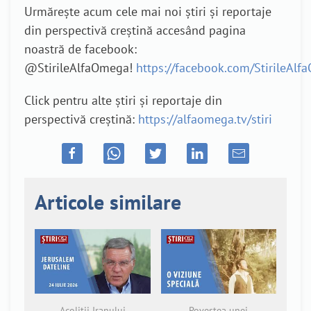
Urmărește acum cele mai noi știri și reportaje
din perspectivă creștină accesând pagina
noastră de facebook:
@StirileAlfaOmega!
https://facebook.com/StirileAl
Click pentru alte știri și reportaje din
perspectivă creștină:
https://alfaomega.tv/stiri
Articole similare
Acoliții Iranului
Povestea unei