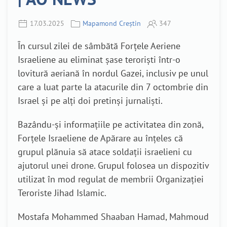
17.03.2025
Mapamond Creștin
347
În cursul zilei de sâmbătă Forțele Aeriene
Israeliene au eliminat șase teroriști într-o
lovitură aeriană în nordul Gazei, inclusiv pe unul
care a luat parte la atacurile din 7 octombrie din
Israel și pe alți doi pretinși jurnaliști.
Bazându-și informațiile pe activitatea din zonă,
Forțele Israeliene de Apărare au înțeles că
grupul plănuia să atace soldații israelieni cu
ajutorul unei drone. Grupul folosea un dispozitiv
utilizat în mod regulat de membrii Organizației
Teroriste Jihad Islamic.
Mostafa Mohammed Shaaban Hamad, Mahmoud