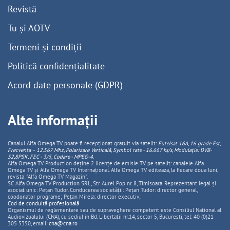
Revistă
Tu și AOTV
Termeni și condiții
Politică confidențialitate
Acord date personale (GDPR)
Alte informații
Canalul Alfa Omega TV poate fi recepționat gratuit via satelit:
Eutelsat 16A, 16 grade Est,
Frecventa – 12.567 Mhz, Polarizare
Vertica
lă, Symbol rate - 16.667 ks/s, Modulație: DVB-
S2,8PSK, FEC - 3/5, Codare - MPEG-4
.
Alfa Omega TV Production deține 2 licențe de emisie TV pe satelit: canalele Alfa
Omega TV și Alfa Omega TV Internațional. Alfa Omega TV editeaza, la fiecare doua luni,
revista: "Alfa Omega TV Magazin".
SC Alfa Omega TV Production SRL, Str Aurel Pop nr. 8, Timisoara. Reprezentant legal și
asociat unic: Pețan Tudor. Conducerea societății: Pețan Tudor: director general,
coodonator programe; Pețan Mirela: director executiv;
Cod de conduită profesională
Organismul de reglementare sau de supraveghere competent este Consiliul National al
Audiovizualului (CNA), cu sediul in Bd. Libertatii nr.14, sector 5, Bucuresti, tel: 40 (0)21
305 5350, email:
cna@cna.ro