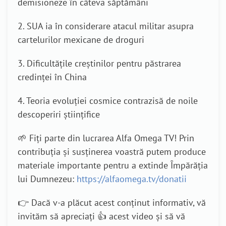
demisioneze în câteva săptămâni
2. SUA ia în considerare atacul militar asupra
cartelurilor mexicane de droguri
3. Dificultățile creștinilor pentru păstrarea
credinței în China
4. Teoria evoluției cosmice contrazisă de noile
descoperiri științifice
🌱 Fiți parte din lucrarea Alfa Omega TV! Prin
contribuția și susținerea voastră putem produce
materiale importante pentru a extinde Împărăția
lui Dumnezeu:
https://alfaomega.tv/donatii
👉 Dacă v-a plăcut acest conținut informativ, vă
invităm să apreciați 👍 acest video și să vă