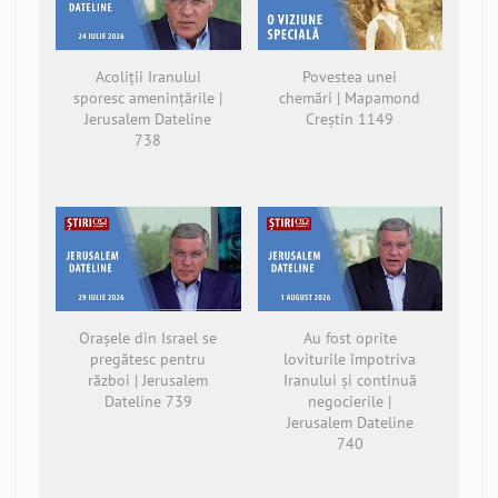
Acoliții Iranului
Povestea unei
sporesc amenințările |
chemări | Mapamond
Jerusalem Dateline
Creștin 1149
738
Orașele din Israel se
Au fost oprite
pregătesc pentru
loviturile împotriva
război | Jerusalem
Iranului și continuă
Dateline 739
negocierile |
Jerusalem Dateline
740