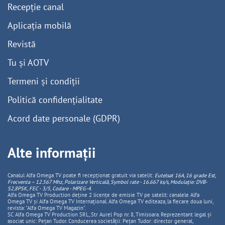
Recepție canal
Aplicația mobilă
Revistă
Tu și AOTV
Termeni și condiții
Politică confidențialitate
Acord date personale (GDPR)
Alte informații
Canalul Alfa Omega TV poate fi recepționat gratuit via satelit:
Eutelsat 16A, 16 grade Est,
Frecventa – 12.567 Mhz, Polarizare
Vertica
lă, Symbol rate - 16.667 ks/s, Modulație: DVB-
S2,8PSK, FEC - 3/5, Codare - MPEG-4
.
Alfa Omega TV Production deține 2 licențe de emisie TV pe satelit: canalele Alfa
Omega TV și Alfa Omega TV Internațional. Alfa Omega TV editeaza, la fiecare doua luni,
revista: "Alfa Omega TV Magazin".
SC Alfa Omega TV Production SRL, Str Aurel Pop nr. 8, Timisoara. Reprezentant legal și
asociat unic: Pețan Tudor. Conducerea societății: Pețan Tudor: director general,