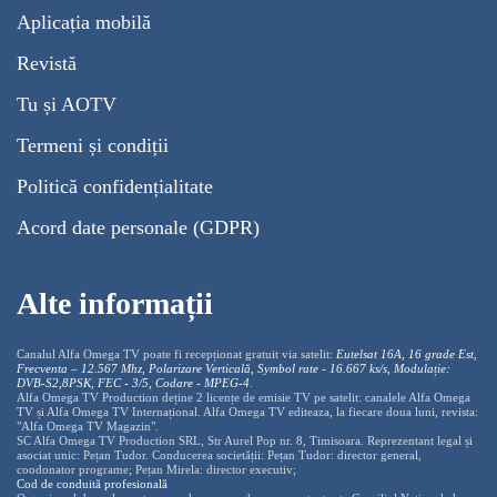
Aplicația mobilă
Revistă
Tu și AOTV
Termeni și condiții
Politică confidențialitate
Acord date personale (GDPR)
Alte informații
Canalul Alfa Omega TV poate fi recepționat gratuit via satelit:
Eutelsat 16A, 16 grade Est,
Frecventa – 12.567 Mhz, Polarizare
Vertica
lă, Symbol rate - 16.667 ks/s, Modulație:
DVB-S2,8PSK, FEC - 3/5, Codare - MPEG-4
.
Alfa Omega TV Production deține 2 licențe de emisie TV pe satelit: canalele Alfa Omega
TV și Alfa Omega TV Internațional. Alfa Omega TV editeaza, la fiecare doua luni, revista:
"Alfa Omega TV Magazin".
SC Alfa Omega TV Production SRL, Str Aurel Pop nr. 8, Timisoara. Reprezentant legal și
asociat unic: Pețan Tudor. Conducerea societății: Pețan Tudor: director general,
coodonator programe; Pețan Mirela: director executiv;
Cod de conduită profesională