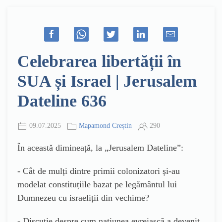
Celebrarea libertății în
SUA și Israel | Jerusalem
Dateline 636
09.07.2025
Mapamond Creștin
290
În această dimineață, la „Jerusalem Dateline”:
- Cât de mulți dintre primii colonizatori și-au
modelat constituțiile bazat pe legământul lui
Dumnezeu cu israeliții din vechime?
- Discuție despre cum națiunea evreiască a devenit