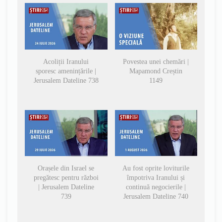
Acoliții Iranului
Povestea unei chemări |
sporesc amenințările |
Mapamond Creștin
Jerusalem Dateline 738
1149
Orașele din Israel se
Au fost oprite loviturile
pregătesc pentru război
împotriva Iranului și
| Jerusalem Dateline
continuă negocierile |
739
Jerusalem Dateline 740