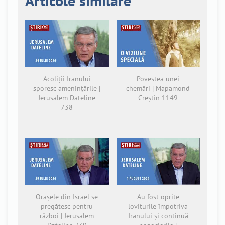
Articole similare
Acoliții Iranului
Povestea unei
sporesc amenințările |
chemări | Mapamond
Jerusalem Dateline
Creștin 1149
738
Orașele din Israel se
Au fost oprite
pregătesc pentru
loviturile împotriva
război | Jerusalem
Iranului și continuă