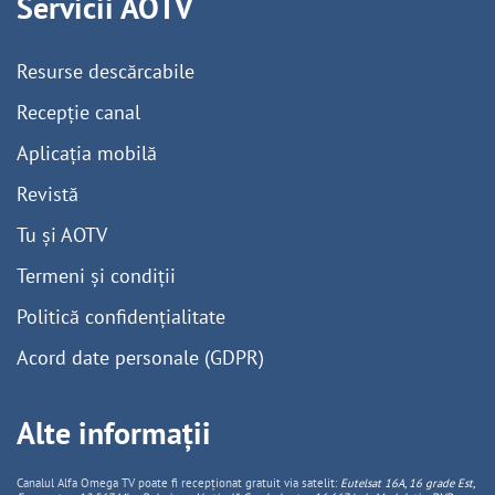
Servicii AOTV
Resurse descărcabile
Recepție canal
Aplicația mobilă
Revistă
Tu și AOTV
Termeni și condiții
Politică confidențialitate
Acord date personale (GDPR)
Alte informații
Canalul Alfa Omega TV poate fi recepționat gratuit via satelit:
Eutelsat 16A, 16 grade Est,