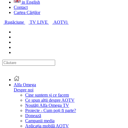
in English
Contact
Cartea Cărților
Rugăciune
TV LIVE
AOTVi
Alfa Omega
Despre noi
Cine suntem și ce facem
Ce spun alții despre AOTV
Noutăți Alfa Omega TV
Proiecte - Cum poți fi parte?
Donează
Campanii media
Aplicația mobilă AOTV