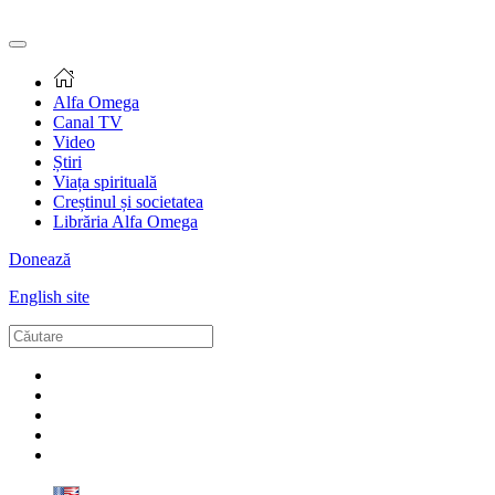
Alfa Omega
Canal TV
Video
Știri
Viața spirituală
Creștinul și societatea
Librăria Alfa Omega
Donează
English site