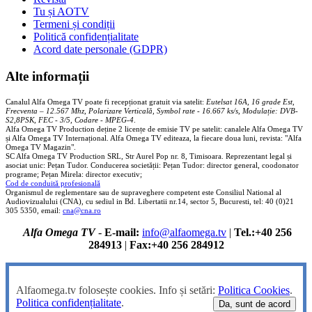
Tu și AOTV
Termeni și condiții
Politică confidențialitate
Acord date personale (GDPR)
Alte informații
Canalul Alfa Omega TV poate fi recepționat gratuit via satelit:
Eutelsat 16A, 16 grade Est,
Frecventa – 12.567 Mhz, Polarizare
Vertica
lă, Symbol rate - 16.667 ks/s, Modulație: DVB-
S2,8PSK, FEC - 3/5, Codare - MPEG-4
.
Alfa Omega TV Production deține 2 licențe de emisie TV pe satelit: canalele Alfa Omega TV
și Alfa Omega TV Internațional. Alfa Omega TV editeaza, la fiecare doua luni, revista: "Alfa
Omega TV Magazin".
SC Alfa Omega TV Production SRL, Str Aurel Pop nr. 8, Timisoara. Reprezentant legal și
asociat unic: Pețan Tudor. Conducerea societății: Pețan Tudor: director general, coodonator
programe; Pețan Mirela: director executiv;
Cod de conduită profesională
Organismul de reglementare sau de supraveghere competent este Consiliul National al
Audiovizualului (CNA), cu sediul in Bd. Libertatii nr.14, sector 5, Bucuresti, tel: 40 (0)21
305 5350, email:
cna@cna.ro
Alfa Omega TV
-
E-mail:
info@alfaomega.tv
|
Tel.:+40 256
284913
|
Fax:+40 256 284912
Alfaomega.tv folosește cookies. Info și setări:
Politica Cookies
.
Politica confidențialitate
.
Da, sunt de acord