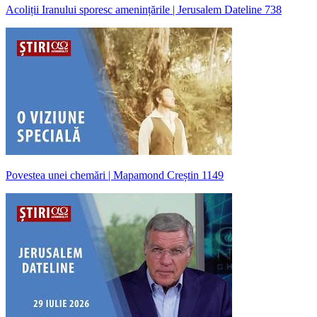
Acoliții Iranului sporesc amenințările | Jerusalem Dateline 738
Povestea unei chemări | Mapamond Creștin 1149