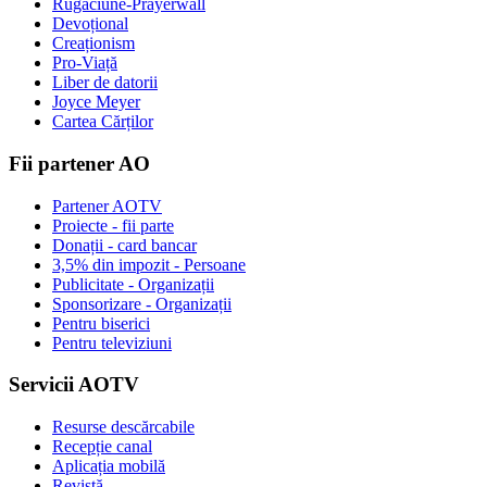
Rugaciune-Prayerwall
Devoțional
Creaționism
Pro-Viață
Liber de datorii
Joyce Meyer
Cartea Cărților
Fii partener AO
Partener AOTV
Proiecte - fii parte
Donații - card bancar
3,5% din impozit - Persoane
Publicitate - Organizații
Sponsorizare - Organizații
Pentru biserici
Pentru televiziuni
Servicii AOTV
Resurse descărcabile
Recepție canal
Aplicația mobilă
Revistă