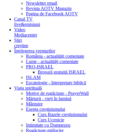
Newsletter email
Revista AOTV Magazin
Pagina de Facebook AOTV
Canal TV
live&emisiuni
Video
Mediacenter
Știri
creștine
Înțelegerea vremurilor
România - actualități comentate
Lume - actualități comentate
PRO-ISRAEL
Broșură gratuită ISRAEL
ISLAM
Escatologie - Interpretare biblică
Viața spirituală
Motive de rugăciune - PrayerWall
Mărturii - vieți în lumină
Mântuire
Esența creștinismului
Curs Bazele creștinismului
Curs Ucenicie
Intimitate cu Dumnezeu
Rugăciune-mijlocire