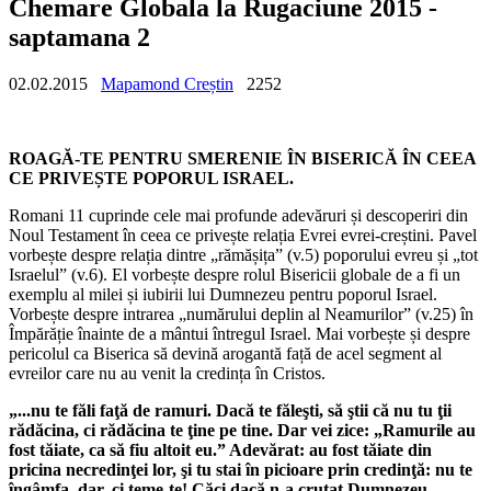
Chemare Globala la Rugaciune 2015 -
saptamana 2
02.02.2015
Mapamond Creștin
2252
ROAGĂ-TE PENTRU SMERENIE ÎN BISERICĂ ÎN CEEA
CE PRIVEȘTE POPORUL ISRAEL.
Romani 11 cuprinde cele mai profunde adevăruri și descoperiri din
Noul Testament în ceea ce privește relația Evrei evrei-creștini. Pavel
vorbește despre relația dintre „rămășița” (v.5) poporului evreu și „tot
Israelul” (v.6). El vorbește despre rolul Bisericii globale de a fi un
exemplu al milei și iubirii lui Dumnezeu pentru poporul Israel.
Vorbește despre intrarea „numărului deplin al Neamurilor” (v.25) în
Împărăție înainte de a mântui întregul Israel. Mai vorbește și despre
pericolul ca Biserica să devină arogantă față de acel segment al
evreilor care nu au venit la credința în Cristos.
„...nu te făli faţă de ramuri. Dacă te făleşti, să ştii că nu tu ţii
rădăcina, ci rădăcina te ţine pe tine. Dar vei zice: „Ramurile au
fost tăiate, ca să fiu altoit eu.” Adevărat: au fost tăiate din
pricina necredinţei lor, şi tu stai în picioare prin credinţă: nu te
îngâmfa, dar, ci teme-te! Căci dacă n-a cruţat Dumnezeu