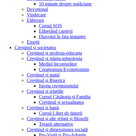
10 minute despre rugăciune
Devoțional
Vindecare
Eliberare
Cursul SOS
Eliberând captivii
Diavolul în fața instanței
Emoții
Creștinul și societatea
Creștinul și profesia-educația
Creștinul și știința-tehnologia
Mediul înconjurător
Creaționism-Evoluționism
Creștinul și statul
Creștinul și Biserica
Istoria creștinismului
Creștinul și relațiile
Cursul Căsătoria și Familia
Creștinul și sexualitatea
Creștinul și banii
Cursul Liber de datorii
Creștinul și alte religii și filosofii
Terapii alternative
Creștinul și dimensiunea socială
Pro-Viață și Pro-Adopție