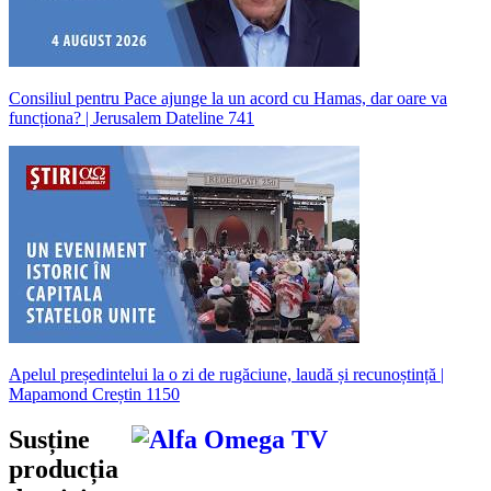
Consiliul pentru Pace ajunge la un acord cu Hamas, dar oare va
funcționa? | Jerusalem Dateline 741
Apelul președintelui la o zi de rugăciune, laudă și recunoștință |
Mapamond Creștin 1150
Susține
producția