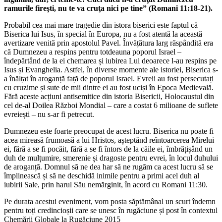
ramurile fireşti, nu te va cruţa nici pe tine” (Romani 11:18-21).
Probabil cea mai mare tragedie din istora biserici este faptul că
Biserica lui Isus, în special în Europa, nu a fost atentă la această
avertizare venită prin apostolul Pavel. Învățătura larg răspândită era
că Dumnezeu a respins pentru totdeauna poporul Israel –
îndepărtând de la ei chemarea și iubirea Lui deoarece l-au respins pe
Isus și Evanghelia. Astfel, în diverse momente ale istoriei, Biserica s-
a înălțat în aroganță față de poporul Israel. Evreii au fost persecutați
cu cruzime și sute de mii dintre ei au fost uciși în Epoca Medievală.
Fără aceste acțiuni antisemitice din istoria Bisericii, Holocaustul din
cel de-al Doilea Război Mondial – care a costat 6 milioane de suflete
evreiești – nu s-ar fi petrecut.
Dumnezeu este foarte preocupat de acest lucru. Biserica nu poate fi
acea mireasă frumoasă a lui Hristos, așteptând reîntoarcerea Mirelui
ei, fără a se fi pocăit, fără a se fi întors de la căile ei, îmbrățișând un
duh de mulțumire, smerenie și dragoste pentru evrei, în locul duhului
de aroganță. Domnul să ne dea har să ne rugăm ca acest lucru să se
împlinească și să ne deschidă inimile pentru a primi acel duh al
iubirii Sale, prin harul Său nemărginit, în acord cu Romani 11:30.
Pe durata acestui eveniment, vom posta săptămânal un scurt îndemn
pentru toți credincioșii care se unesc în rugăciune și post în contextul
Chemării Globale la Rugăciune 2015