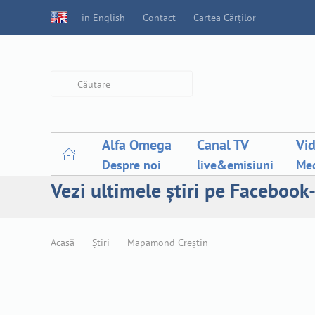
in English
Contact
Cartea Cărților
Type 2 or more characters for
results.
Alfa Omega
Canal TV
Vi
Despre noi
live&emisiuni
Med
Vezi ultimele știri pe Facebook-
Acasă
Știri
Mapamond Creștin