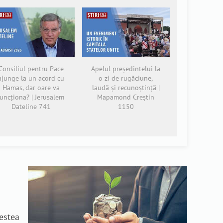
Consiliul pentru Pace
Apelul președintelui la
ajunge la un acord cu
o zi de rugăciune,
Hamas, dar oare va
laudă și recunoștință |
funcționa? | Jerusalem
Mapamond Creștin
Dateline 741
1150
n
cestea