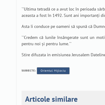
``
Ultima tetradă ce a avut loc în perioada sărbă
aceasta a fost în 1492. Sunt ani importanți din
Asta îi conduce pe oameni să spună că Dumnez
``
Credem că lunile însângerate sunt un moti
pentru noi și pentru lume.
``
Stire difuzata in emisiunea Jerusalem Dateline
SUBIECTE:
Orientul Mijlociu
Articole similare