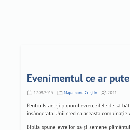
Evenimentul ce ar putea
17.09.2015
Mapamond Creștin
2041
Pentru Israel și poporul evreu, zilele de sărbă
însângerată. Unii cred că această combinație 
Biblia spune evreilor să-și semene pământul 