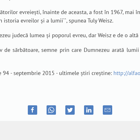
torilor evreiești, înainte de aceasta, a fost în 1967, mai 
 istoria evreilor și a lumii
``, spunea Tuly Weisz.
eu judecă lumea și poporul evreu, dar Weisz e de o altă 
v de sărbătoare, semne prin care Dumnezeu arată lumii 
 94 - septembrie 2015 - ultimele știri creștine:
http://alfa