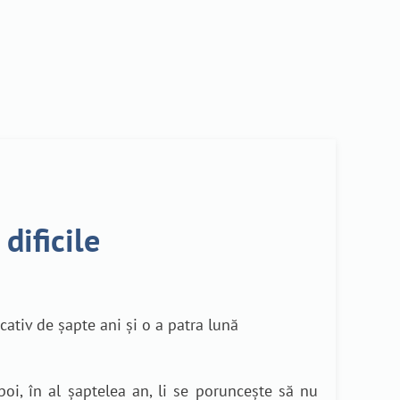
dificile
cativ de șapte ani și o a patra lună
oi, în al șaptelea an, li se poruncește să nu