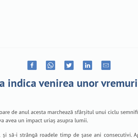
 indica venirea unor vremuri 
toare de anul acesta marchează sfârșitul unui ciclu semnifi
va avea un impact uriaș asupra lumii.
și să-i strângă roadele timp de șase ani consecutivi. Ap