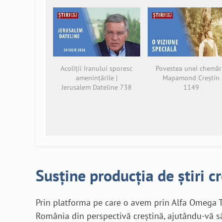
Acoliții Iranului sporesc
Povestea unei chemări
amenințările |
Mapamond Creștin
Jerusalem Dateline 738
1149
Susține producția de știri c
Prin platforma pe care o avem prin Alfa Omega T
România din perspectivă creștină, ajutându-vă să