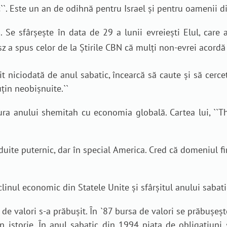
``. Este un an de odihnă pentru Israel și pentru oamenii 
ni. Se sfârșește în data de 29 a lunii evreiești Elul, ca
z a spus celor de la Știrile CBN că mulți non-evrei acordă
 niciodată de anul sabatic, încearcă să caute și să cerce
uțin neobișnuite.
``
ra anului shemitah cu economia globală. Cartea lui, ``T
uite puternic, dar în special America. Cred că domeniul fi
clinul economic din Statele Unite și sfârșitul anului sabati
e valori s-a prăbușit. În `87 bursa de valori se prăbușește, 
 istorie. În anul sabatic din 1994 piața de obligațiuni 