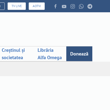
e
TV LIVE
AOTVi
Creștinul și
Librăria
Donează
societatea
Alfa Omega