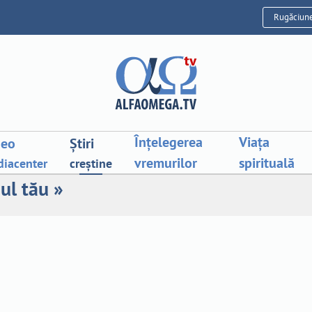
Rugăciun
Înțelegerea
Viața
deo
Știri
vremurilor
spirituală
iacenter
creștine
ul tău »