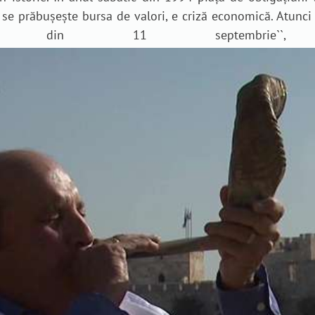
1 se prăbușește bursa de valori, e criză economică. Atunci
le din 11 septembrie
``