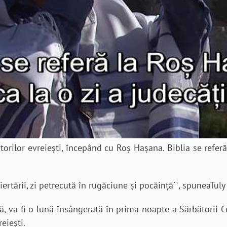
torilor evreiești, începând cu Roș Hașana. Biblia se referă 
iertării, zi petrecută în rugăciune și pocăință
``, spunea
Tuly
nă, va fi o lună însângerată în prima noapte a Sărbătorii C
eiești.