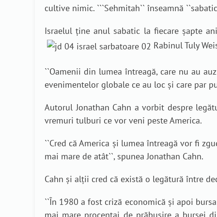
cultive nimic.
`
``Sehmitah`` înseamnă ``sabatic
Israelul ține anul sabatic la fiecare șapte a
Rabinul Tuly Weis
``
Oamenii din lumea întreagă, care nu au auzit
evenimentelor globale ce au loc și care par p
Autorul Jonathan Cahn a vorbit despre legătu
vremuri tulburi ce vor veni peste America.
``
Cred că America și lumea întreagă vor fi zgud
mai mare de atât
``, spunea Jonathan Cahn.
Cahn și alții cred că există o legătură între de
``
În 1980 a fost criză economică și apoi bursa d
mai mare procentaj de prăbușire a bursei din