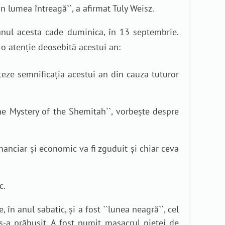
din lumea întreagă
``, a afirmat Tuly Weisz.
re anul acesta cade duminica, în 13 septembrie
.
 o atenție deosebită acestui an
:
teze semnificația acestui an din cauza tuturor
he Mystery of the Shemitah``, vorbește despre
nanciar și economic va fi zguduit și chiar ceva
c.
în anul sabatic, și a fost ``lunea neagră``, cel
s-a prăbușit. A fost numit masacrul pieței de