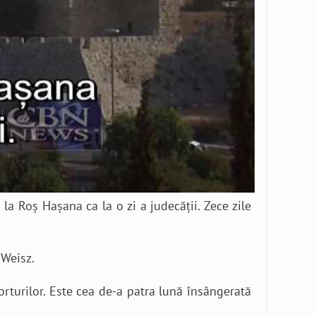
la Roș Hașana ca la o zi a judecății. Zece zile
 Weisz.
orturilor. Este cea de-a patra lună însângerată