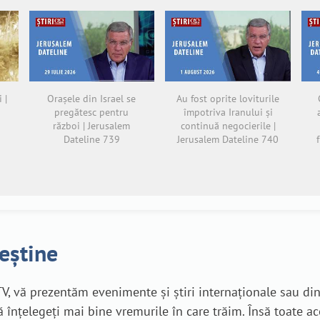
 |
Orașele din Israel se
Au fost oprite loviturile
pregătesc pentru
împotriva Iranului și
război | Jerusalem
continuă negocierile |
Dateline 739
Jerusalem Dateline 740
reștine
V, vă prezentăm evenimente și știri internaționale sau di
 înțelegeți mai bine vremurile în care trăim. Însă toate a