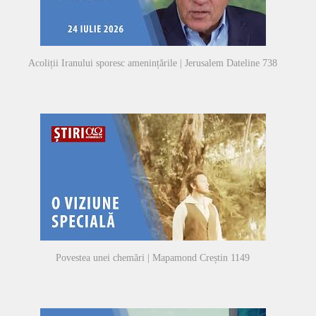
Acoliții Iranului sporesc amenințările | Jerusalem Dateline 738
Povestea unei chemări | Mapamond Creștin 1149