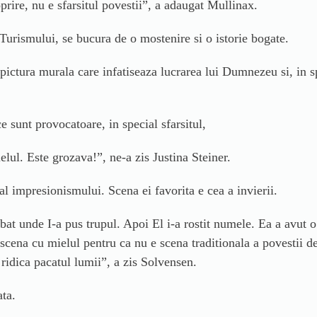
prire, nu e sfarsitul povestii”, a adaugat Mullinax.
 Turismului, se bucura de o mostenire si o istorie bogate.
pictura murala care infatiseaza lucrarea lui Dumnezeu si, in s
ce sunt provocatoare, in special sfarsitul,
ielul. Este grozava!”, ne-a zis Justina Steiner.
 al impresionismului. Scena ei favorita e cea a invierii.
at unde I-a pus trupul. Apoi El i-a rostit numele. Ea a avut o r
scena cu mielul pentru ca nu e scena traditionala a povestii de
ridica pacatul lumii”, a zis Solvensen.
ata.