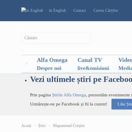
in English
Contact
Cartea Cărților
Alfa Omega
Canal TV
Vide
Despre noi
live&emisiuni
Media
Vezi ultimele știri pe Facebo
Prin pagina
Știrile Alfa Omega
, prezentăm evenimente și
Urmărește-ne pe Facebook și fii la curent!
Like Șt
Acasă
Știri
Mapamond Creștin