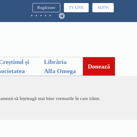
Rugăciune
TV LIVE
AOTVi
Creștinul și
Librăria
Donează
societatea
Alfa Omega
oamenii să înțeleagă mai bine vremurile în care trăim.