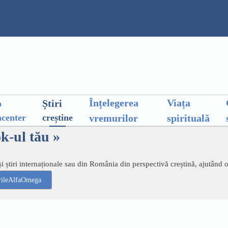
Înțelegerea
Viața
o
Știri
vremurilor
spirituală
center
creștine
ok-ul tău »
 știri internaționale sau din România din perspectivă creștină, ajutând 
irileAlfaOmega