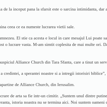
 de la inceput pana la sfarsit este o sarcina intimidanta, dar a
mina ceea ce ea numeste lucrarea vietii sale.
mnezeu. El stie ca acesta e locul in care mesajul Lui poate sa 
ost o lucrare vasta. M-am simtit coplesita de mai multe ori. D
uspiciul Alliance Church din Tara Sfanta, care a tinut un serv
 credintei, a sperantei noastre si a intregii istorisiri biblice
 apartine de Alliance Church, din Ierusalim.
lucrare de arta sa fie intr-un cimitir. „Suntem unul dintre put
speranta, istoria noastra nu se termina aici. Noi suntem oameni