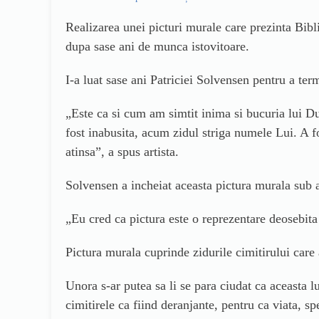
Realizarea unei picturi murale care prezinta Biblia
dupa sase ani de munca istovitoare.
I-a luat sase ani Patriciei Solvensen pentru a ter
„Este ca si cum am simtit inima si bucuria lui Du
fost inabusita, acum zidul striga numele Lui. A f
atinsa”, a spus artista.
Solvensen a incheiat aceasta pictura murala sub a
„Eu cred ca pictura este o reprezentare deosebita a
Pictura murala cuprinde zidurile cimitirului care
Unora s-ar putea sa li se para ciudat ca aceasta 
cimitirele ca fiind deranjante, pentru ca viata, 