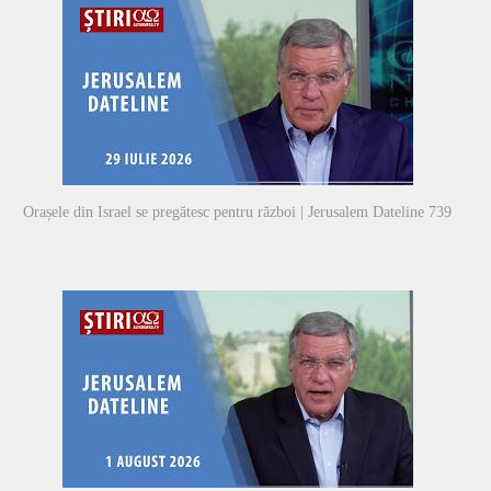
Orașele din Israel se pregătesc pentru război | Jerusalem Dateline 739