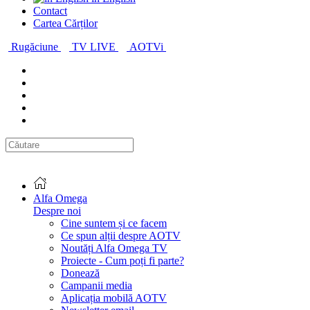
Contact
Cartea Cărților
Rugăciune
TV LIVE
AOTVi
Alfa Omega
Despre noi
Cine suntem și ce facem
Ce spun alții despre AOTV
Noutăți Alfa Omega TV
Proiecte - Cum poți fi parte?
Donează
Campanii media
Aplicația mobilă AOTV