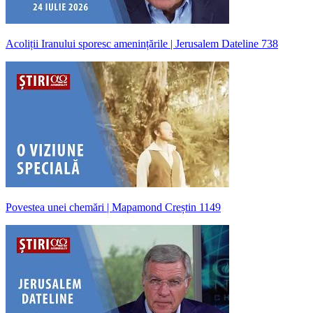
Acoliții Iranului sporesc amenințările | Jerusalem Dateline 738
Povestea unei chemări | Mapamond Creștin 1149