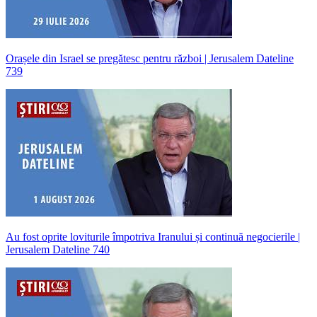
Orașele din Israel se pregătesc pentru război | Jerusalem Dateline
739
Au fost oprite loviturile împotriva Iranului și continuă negocierile |
Jerusalem Dateline 740