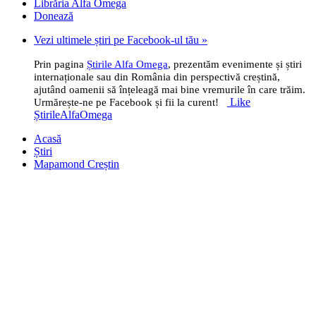
Librăria Alfa Omega
Donează
Vezi ultimele știri pe Facebook-ul tău »
Prin pagina
Știrile Alfa Omega
, prezentăm evenimente și știri
internaționale sau din România din perspectivă creștină,
ajutând oamenii să înțeleagă mai bine vremurile în care trăim.
Like
Urmărește-ne pe Facebook și fii la curent!
ȘtirileAlfaOmega
Acasă
Știri
Mapamond Creștin