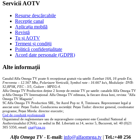
Servicii AOTV
Resurse descărcabile
Recepție canal
Aplicația mobilă
Revistă
Tu și AOTV
Termeni și condiții
Politică confidențialitate
Acord date personale (GDPR)
Alte informații
Canalul Alfa Omega TV poate fi recepționat gratuit via satelit:
Eutelsat 16A, 16 grade Est,
Frecventa – 12.567 Mhz, Polarizare
Vertica
lă, Symbol rate - 16.667 ks/s, Modulație: DVB-
S2,8PSK, FEC - 3/5, Codare - MPEG-4
.
Alfa Omega TV Production deține 2 licențe de emisie TV pe satelit: canalele Alfa Omega TV
și Alfa Omega TV Internațional. Alfa Omega TV editeaza, la fiecare doua luni, revista: "Alfa
Omega TV Magazin".
SC Alfa Omega TV Production SRL, Str Aurel Pop nr. 8, Timisoara. Reprezentant legal și
asociat unic: Pețan Tudor. Conducerea societății: Pețan Tudor: director general, coodonator
programe; Pețan Mirela: director executiv;
Cod de conduită profesională
Organismul de reglementare sau de supraveghere competent este Consiliul National al
Audiovizualului (CNA), cu sediul in Bd. Libertatii nr.14, sector 5, Bucuresti, tel: 40 (0)21
305 5350, email:
cna@cna.ro
Alfa Omega TV
-
E-mail:
info@alfaomega.tv
|
Tel.:+40 256