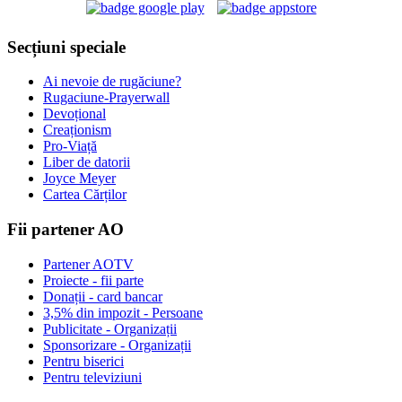
Secțiuni speciale
Ai nevoie de rugăciune?
Rugaciune-Prayerwall
Devoțional
Creaționism
Pro-Viață
Liber de datorii
Joyce Meyer
Cartea Cărților
Fii partener AO
Partener AOTV
Proiecte - fii parte
Donații - card bancar
3,5% din impozit - Persoane
Publicitate - Organizații
Sponsorizare - Organizații
Pentru biserici
Pentru televiziuni