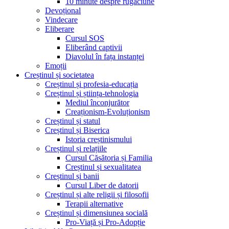
10 minute despre rugăciune
Devoțional
Vindecare
Eliberare
Cursul SOS
Eliberând captivii
Diavolul în fața instanței
Emoții
Creștinul și societatea
Creștinul și profesia-educația
Creștinul și știința-tehnologia
Mediul înconjurător
Creaționism-Evoluționism
Creștinul și statul
Creștinul și Biserica
Istoria creștinismului
Creștinul și relațiile
Cursul Căsătoria și Familia
Creștinul și sexualitatea
Creștinul și banii
Cursul Liber de datorii
Creștinul și alte religii și filosofii
Terapii alternative
Creștinul și dimensiunea socială
Pro-Viață și Pro-Adopție