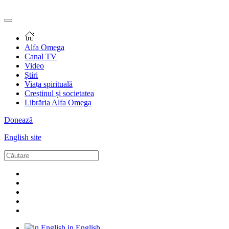
Alfa Omega
Canal TV
Video
Știri
Viața spirituală
Creștinul și societatea
Librăria Alfa Omega
Donează
English site
in English