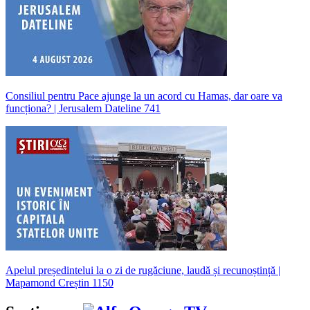
Consiliul pentru Pace ajunge la un acord cu Hamas, dar oare va
funcționa? | Jerusalem Dateline 741
Apelul președintelui la o zi de rugăciune, laudă și recunoștință |
Mapamond Creștin 1150