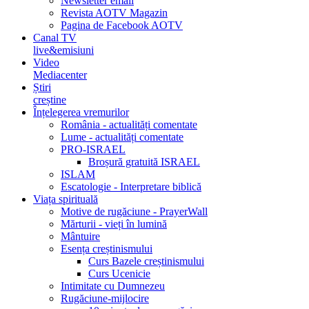
Newsletter email
Revista AOTV Magazin
Pagina de Facebook AOTV
Canal TV
live&emisiuni
Video
Mediacenter
Știri
creștine
Înțelegerea vremurilor
România - actualități comentate
Lume - actualități comentate
PRO-ISRAEL
Broșură gratuită ISRAEL
ISLAM
Escatologie - Interpretare biblică
Viața spirituală
Motive de rugăciune - PrayerWall
Mărturii - vieți în lumină
Mântuire
Esența creștinismului
Curs Bazele creștinismului
Curs Ucenicie
Intimitate cu Dumnezeu
Rugăciune-mijlocire