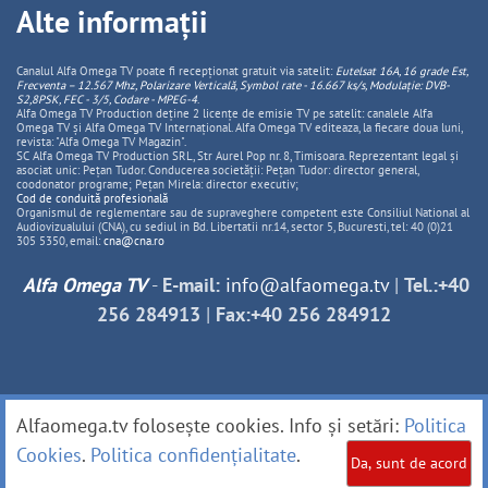
Alte informații
Canalul Alfa Omega TV poate fi recepționat gratuit via satelit:
Eutelsat 16A, 16 grade Est,
Frecventa – 12.567 Mhz, Polarizare
Vertica
lă, Symbol rate - 16.667 ks/s, Modulație: DVB-
S2,8PSK, FEC - 3/5, Codare - MPEG-4
.
Alfa Omega TV Production deține 2 licențe de emisie TV pe satelit: canalele Alfa
Omega TV și Alfa Omega TV Internațional. Alfa Omega TV editeaza, la fiecare doua luni,
revista: "Alfa Omega TV Magazin".
SC Alfa Omega TV Production SRL, Str Aurel Pop nr. 8, Timisoara. Reprezentant legal și
asociat unic: Pețan Tudor. Conducerea societății: Pețan Tudor: director general,
coodonator programe; Pețan Mirela: director executiv;
Cod de conduită profesională
Organismul de reglementare sau de supraveghere competent este Consiliul National al
Audiovizualului (CNA), cu sediul in Bd. Libertatii nr.14, sector 5, Bucuresti, tel: 40 (0)21
305 5350, email:
cna@cna.ro
Alfa Omega TV
-
E-mail:
info@alfaomega.tv
|
Tel.:+40
256 284913
|
Fax:+40 256 284912
Alfaomega.tv folosește cookies. Info și setări:
Politica
Cookies
.
Politica confidențialitate
.
Da, sunt de acord