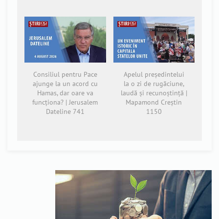
Consiliul pentru Pace
Apelul președintelui
ajunge la un acord cu
la o zi de rugăciune,
Hamas, dar oare va
laudă și recunoștință |
funcționa? | Jerusalem
Mapamond Creștin
Dateline 741
1150