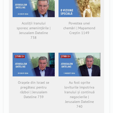
Acoliții Iranului
Povestea unei
sporesc amenințările |
chemări | Mapamond
Jerusalem Dateline
Creștin 1149
738
Orașele din Israel se
Au fost oprite
pregătesc pentru
loviturile împotriva
război | Jerusalem
Iranului și continuă
Dateline 739
negocierile |
Jerusalem Dateline
740