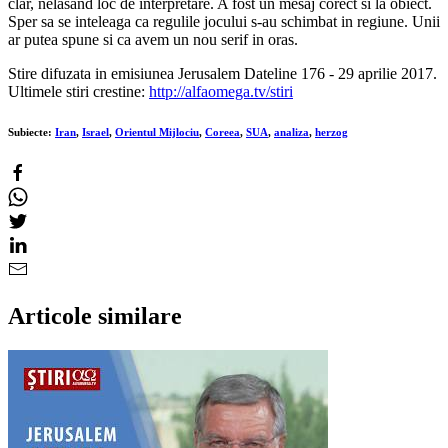
clar, nelasand loc de interpretare. A fost un mesaj corect si la obiect.
Sper sa se inteleaga ca regulile jocului s-au schimbat in regiune. Unii
ar putea spune si ca avem un nou serif in oras.
Stire difuzata in emisiunea Jerusalem Dateline 176 - 29 aprilie 2017.
Ultimele stiri crestine:
http://alfaomega.tv/stiri
Subiecte:
Iran
,
Israel
,
Orientul Mijlociu
,
Coreea
,
SUA
,
analiza
,
herzog
Articole similare