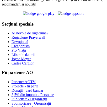
recomandări și noutăți!
Secțiuni speciale
Ai nevoie de rugăciune?
Rugaciune-Prayerwall
Devoțional
Creaționism
Pro-Viață
Liber de datorii
Joyce Meyer
Cartea Cărților
Fii partener AO
Partener AOTV
Proiecte - fii parte
Donații - card bancar
3,5% din impozit - Persoane
Publicitate - Organizații
Sponsorizare - Organizații