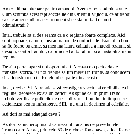
Am o ultima intrebare pentru amandoi. Avem o noua administratie.
Cum schimba acest fapt socotelile din Orientul Mijlociu, ce ar trebui
sa stie americanii in acest moment si ce sfaturi i-ati da noii
administratii ?
Intai, trebuie sa-si dea seama ca e o regiune foarte complexa. Aici
sunt popoare, natiuni, miscari nationale conflictuale. Israelul trebuie
sa fie foarte puternic, sa mentina latura calitativa a intregii regiuni, si,
desigur, contra Iranului, ca principal autor al urii si al instabilitatii din
regiune.
De alta parte, apar si noi oportunitati. Aceasta e o perioada de
tranzitie istorica, iar noi trebuie sa fim mereu in frunte, sa conducem
si sa folosim maretia Israelului ca parte din aceasta.
Intai, cred ca SUA trebuie sa-si recastige respectul si credibilitatea in
regiune, deoarece exista un deficit. As spune ca, in primul rand,
trebuie verificate politicile de destabilizare a Iranului, in timp ce se
actioneaza pentru infrangerea SIIL, nu una in detrimentul celeilalte.
Ati dori sa mai adaugati ceva ?
As dori sa inchei spunand ca mesajul transmis de presedintele
Trump catre Assad, prin cele 59 de rachete Tomahawk, a fost foarte