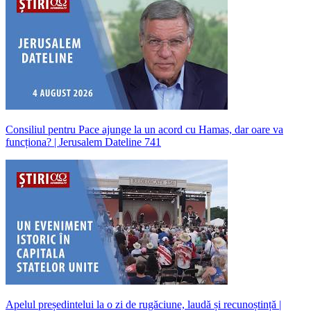
Consiliul pentru Pace ajunge la un acord cu Hamas, dar oare va
funcționa? | Jerusalem Dateline 741
Apelul președintelui la o zi de rugăciune, laudă și recunoștință |