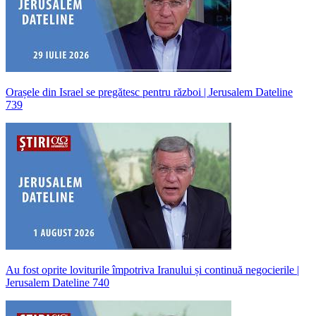
Orașele din Israel se pregătesc pentru război | Jerusalem Dateline
739
Au fost oprite loviturile împotriva Iranului și continuă negocierile |
Jerusalem Dateline 740