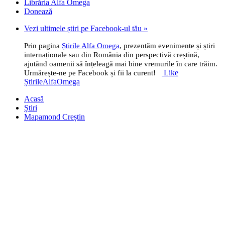
Librăria Alfa Omega
Donează
Vezi ultimele știri pe Facebook-ul tău »
Prin pagina
Știrile Alfa Omega
, prezentăm evenimente și știri
internaționale sau din România din perspectivă creștină,
ajutând oamenii să înțeleagă mai bine vremurile în care trăim.
Like
Urmărește-ne pe Facebook și fii la curent!
ȘtirileAlfaOmega
Acasă
Știri
Mapamond Creștin