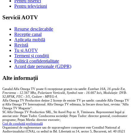
Pentru biserici
Pentru televiziuni
Servicii AOTV
Resurse descărcabile
Recepție canal
Aplicația mobilă
Revistă
Tu și AOTV
Termeni și condiții
Politică confidențialitate
Acord date personale (GDPR)
Alte informații
Canalul Alfa Omega TV poate fi recepționat gratuit via satelit:
Eutelsat 16A, 16 grade Est,
Frecventa – 12.567 Mhz, Polarizare
Vertica
lă, Symbol rate - 16.667 ks/s, Modulație: DVB-
S2,8PSK, FEC - 3/5, Codare - MPEG-4
.
Alfa Omega TV Production deține 2 licențe de emisie TV pe satelit: canalele Alfa Omega TV
și Alfa Omega TV Internațional. Alfa Omega TV editeaza, la fiecare doua luni, revista: "Alfa
Omega TV Magazin".
SC Alfa Omega TV Production SRL, Str Aurel Pop nr. 8, Timisoara. Reprezentant legal și
asociat unic: Pețan Tudor. Conducerea societății: Pețan Tudor: director general, coodonator
programe; Pețan Mirela: director executiv;
Cod de conduită profesională
Organismul de reglementare sau de supraveghere competent este Consiliul National al
Audiovizualului (CNA), cu sediul in Bd. Libertatii nr.14, sector 5, Bucuresti, tel: 40 (0)21