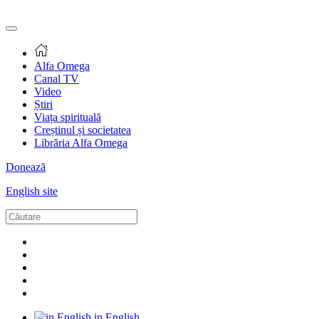
Alfa Omega
Canal TV
Video
Știri
Viața spirituală
Creștinul și societatea
Librăria Alfa Omega
Donează
English site
in English