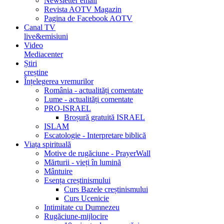
Newsletter email
Revista AOTV Magazin
Pagina de Facebook AOTV
Canal TV
live&emisiuni
Video
Mediacenter
Știri
creștine
Înțelegerea vremurilor
România - actualități comentate
Lume - actualități comentate
PRO-ISRAEL
Broșură gratuită ISRAEL
ISLAM
Escatologie - Interpretare biblică
Viața spirituală
Motive de rugăciune - PrayerWall
Mărturii - vieți în lumină
Mântuire
Esența creștinismului
Curs Bazele creștinismului
Curs Ucenicie
Intimitate cu Dumnezeu
Rugăciune-mijlocire