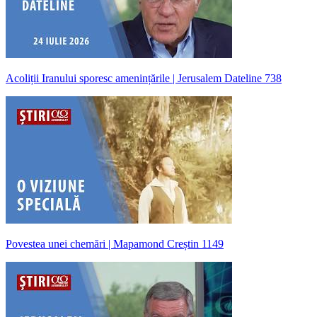
Acoliții Iranului sporesc amenințările | Jerusalem Dateline 738
Povestea unei chemări | Mapamond Creștin 1149