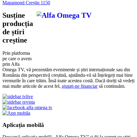
Mapamond Creștin 1150
Susține
producția
de știri
creștine
Prin platforma
pe care o avem
prin Alfa
Omega TV, vă prezentăm evenimente și știri internaționale sau din
România din perspectivă creștină, ajutându-vă să înțelegeți mai bine
vremurile în care trăim. Însă toate acestea costă. Dacă doriți să vedeți
mai multe articole de acest fel,
ajutați-ne financiar
să continuăm.
Aplicația mobilă
Descarcă aplicația mobilă „Alfa Omega TV” și fii la curent cu știri,