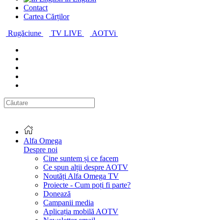
Contact
Cartea Cărților
Rugăciune
TV LIVE
AOTVi
Alfa Omega
Despre noi
Cine suntem și ce facem
Ce spun alții despre AOTV
Noutăți Alfa Omega TV
Proiecte - Cum poți fi parte?
Donează
Campanii media
Aplicația mobilă AOTV