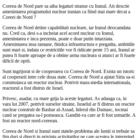
Coreea de Nord pare sa aiba legaturi stranse cu Iranul. Ati descrie
amenintarea programului nuclear iranian ca fiind mai mare decat a
Coreei de Nord ?
Coreea de Nord detine capabilitati nucleare, iar Iranul deocamdata
nu. Cred ca, desi s-a incheiat acel acord nuclear cu Iranul,
amenintarea e inca prezenta, poate e doar putin intarziata.
Amenintarea insa ramane, fiindca infrastructura e pregatita, ambitiile
sunt mari si, indata ce restrictiile vor fi ridicate peste 15 ani, Iranul ar
putea fi foarte aproape de a obtine arma nucleara si atunci ar fi foarte
dificil de oprit.
Sunt ingrijorat si de cooperarea cu Coreea de Nord. Exista un istoric
al cooperarii intre cele doua state. Coreea de Nord a ajutat Siria sa-si
construiasca un reactor nuclear. Potrivit mass-media internationala,
reactorul a fost distrus de Israel.
Privesc, asadar, cu mare grija la aceste legaturi. As adauga ca, in
vara lui 2007, potrivit surselor straine, Israelul ar fi distrus un reactor
nuclear construit de Bashar al-Assad, liderul din Damasc, tocmai
cand se pregatea sa-l porneasca. Ganditi-va care ar fi fost urmarile. A
fost un reactor nord-coreean.
Coreea de Nord si Iranul sunt statele-problema ale lumii si trebuie sa
fim duri si directi in privinta activitatilor pe care acestea le intreprind.