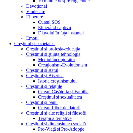
10 minute despre rugăciune
Devoțional
Vindecare
Eliberare
Cursul SOS
Eliberând captivii
Diavolul în fața instanței
Emoții
Creștinul și societatea
Creștinul și profesia-educația
Creștinul și știința-tehnologia
Mediul înconjurător
Creaționism-Evoluționism
Creștinul și statul
Creștinul și Biserica
Istoria creștinismului
Creștinul și relațiile
Cursul Căsătoria și Familia
Creștinul și sexualitatea
Creștinul și banii
Cursul Liber de datorii
Creștinul și alte religii și filosofii
Terapii alternative
Creștinul și dimensiunea socială
Pro-Viață și Pro-Adopție