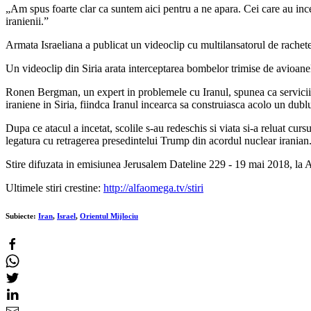
„Am spus foarte clar ca suntem aici pentru a ne apara. Cei care au in
iranienii.”
Armata Israeliana a publicat un videoclip cu multilansatorul de rachete
Un videoclip din Siria arata interceptarea bombelor trimise de avioanel
Ronen Bergman, un expert in problemele cu Iranul, spunea ca serviciile 
iraniene in Siria, fiindca Iranul incearca sa construiasca acolo un dublu
Dupa ce atacul a incetat, scolile s-au redeschis si viata si-a reluat cur
legatura cu retragerea presedintelui Trump din acordul nuclear iranian. I
Stire difuzata in emisiunea Jerusalem Dateline 229 - 19 mai 2018, la
Ultimele stiri crestine:
http://alfaomega.tv/stiri
Subiecte:
Iran
,
Israel
,
Orientul Mijlociu