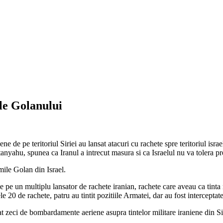
ile Golanului
e de pe teritoriul Siriei au lansat atacuri cu rachete spre teritoriul israe
tanyahu, spunea ca Iranul a intrecut masura si ca Israelul nu va tolera pre
mile Golan din Israel.
e pe un multiplu lansator de rachete iranian, rachete care aveau ca tinta 
e 20 de rachete, patru au tintit pozitiile Armatei, dar au fost interceptat
t zeci de bombardamente aeriene asupra tintelor militare iraniene din Si