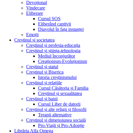
Devoțional
Vindecare
Eliberare
Cursul SOS
Eliberând captivii
Diavolul în fața instanței
Emoții
Creștinul și societatea
Creștinul și profesia-educația
Creștinul și știința-tehnologia
Mediul înconjurător
Creaționism-Evoluționism
Creștinul și statul
Creștinul și Biserica
Istoria creștinismului
Creștinul și relațiile
Cursul Căsătoria și Familia
Creștinul și sexualitatea
Creștinul și banii
Cursul Liber de datorii
Creștinul și alte religii și filosofii
Terapii alternative
Creștinul și dimensiunea socială
Pro-Viață și Pro-Adopție
Librăria Alfa Omega