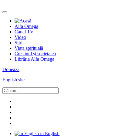
Alfa Omega
Canal TV
Video
Știri
Viața spirituală
Creștinul și societatea
Librăria Alfa Omega
Donează
English site
in English