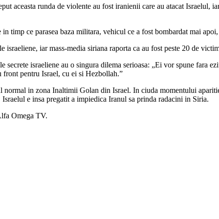
ceput aceasta runda de violente au fost iranienii care au atacat Israelu
 in timp ce parasea baza militara, vehicul ce a fost bombardat mai apoi,
e israeliene, iar mass-media siriana raporta ca au fost peste 20 de victi
secrete israeliene au o singura dilema serioasa: „Ei vor spune fara ezita
 front pentru Israel, cu ei si Hezbollah.”
sul normal in zona Inaltimii Golan din Israel. In ciuda momentului aparitie
sraelul e insa pregatit a impiedica Iranul sa prinda radacini in Siria.
 Alfa Omega TV.