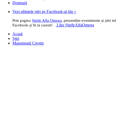
Donează
Vezi ultimele știri pe Facebook-ul tău »
Prin pagina
Știrile Alfa Omega
, prezentăm evenimente și știri i
Like ȘtirileAlfaOmega
Facebook și fii la curent!
Acasă
Știri
Mapamond Creștin