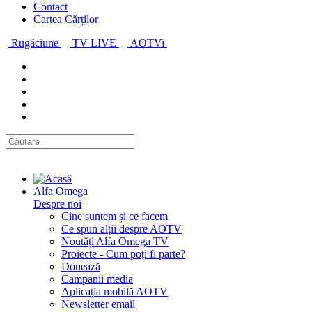
Contact
Cartea Cărților
Rugăciune
TV LIVE
AOTVi
Alfa Omega
Despre noi
Cine suntem și ce facem
Ce spun alții despre AOTV
Noutăți Alfa Omega TV
Proiecte - Cum poți fi parte?
Donează
Campanii media
Aplicația mobilă AOTV
Newsletter email