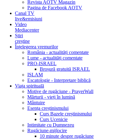
Revista AOTV Magazin
Pagina de Facebook AOTV
Canal TV
live&emisiuni
Video
Mediacenter
Știri
creștine
Înțelegerea vremurilor
România - actualități comentate
Lume - actualități comentate
PRO-ISRAEL
Broșură gratuită ISRAEL
ISLAM
Escatologie - Interpretare biblică
Viața spirituală
Motive de rugăciune - PrayerWall
Mărturii - vieți în lumină
Mântuire
Esența creștinismului
Curs Bazele creștinismului
Curs Ucenicie
Intimitate cu Dumnezeu
Rugăciune-mijlocire
10 minute despre rugăciune