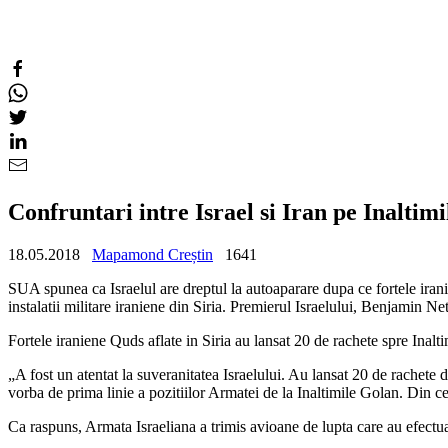
Confruntari intre Israel si Iran pe Inaltim
18.05.2018
Mapamond Creștin
1641
SUA spunea ca Israelul are dreptul la autoaparare dupa ce fortele iranien
instalatii militare iraniene din Siria. Premierul Israelului, Benjamin Ne
Fortele iraniene Quds aflate in Siria au lansat 20 de rachete spre Inalti
„A fost un atentat la suveranitatea Israelului. Au lansat 20 de rachete d
vorba de prima linie a pozitiilor Armatei de la Inaltimile Golan. Din cel
Ca raspuns, Armata Israeliana a trimis avioane de lupta care au efectua