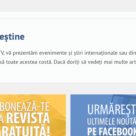
reștine
V, vă prezentăm evenimente și știri internaționale sau di
nsă toate acestea costă. Dacă doriți să vedeți mai multe art