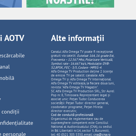
ii AOTV
Alte informații
Canalul Alfa Omega TV poate fi recepționat
escărcabile
gratuit via satelit:
Eutelsat 16A, 16 grade Est,
Frecventa – 12.567 Mhz, Polarizare
Vertica
lă,
Symbol rate - 16.667 ks/s, Modulație: DVB-
anal
S2,8PSK, FEC - 3/5, Codare - MPEG-4
.
Alfa Omega TV Production deține 2 licențe
de emisie TV pe satelit: canalele Alfa
mobilă
Omega TV și Alfa Omega TV Internațional.
Alfa Omega TV editeaza, la fiecare doua luni,
revista: "Alfa Omega TV Magazin".
SC Alfa Omega TV Production SRL, Str Aurel
Pop nr. 8, Timisoara. Reprezentant legal și
V
asociat unic: Pețan Tudor. Conducerea
societății: Pețan Tudor: director general,
coodonator programe; Pețan Mirela:
 condiții
director executiv;
Cod de conduită profesională
Organismul de reglementare sau de
nfidențialitate
supraveghere competent este Consiliul
National al Audiovizualului (CNA), cu sediul
in Bd. Libertatii nr.14, sector 5, Bucuresti,
e personale
tel: 40 (0)21 305 5350, email:
cna@cna.ro