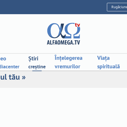
Rugăciun
Înțelegerea
Viața
deo
Știri
vremurilor
spirituală
iacenter
creștine
ul tău »