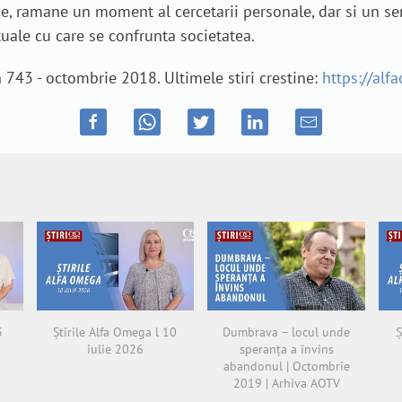
ice, ramane un moment al cercetarii personale, dar si un s
uale cu care se confrunta societatea.
743 - octombrie 2018. Ultimele stiri crestine:
https://alf
3
Știrile Alfa Omega l 10
Dumbrava – locul unde
Ș
iulie 2026
speranța a învins
abandonul | Octombrie
2019 | Arhiva AOTV