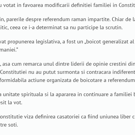
 votat in favoarea modificarii definitiei familiei in Consti
in, parerile despre referendum raman impartite. Chiar de l
itic, ceea ce i-a determinat sa nu participe la scrutin.
vat propunerea legislativa, a fost un „boicot generalizat al 
maniei.”
asa cum remarca unul dintre liderii de opinie crestini din
i Constitutiei nu au putut surmonta si contracara indiferen
 formidabila actiune organizata de boicotare a referendumu
 unitate spirituala si la apararea in continuare a famili
it la vot.
stitutie viza definirea casatoriei ca fiind uniunea liber c
tre soti.