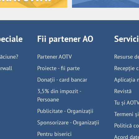
peciale
Fii partener AO
Servic
găciune?
Partener AOTV
Resurse d
rwall
Proiecte - fii parte
Recepție c
Donații - card bancar
Aplicația 
3,5% din impozit -
Revistă
Persoane
Tu și AOT
Publicitate - Organizații
Termeni și
Sponsorizare - Organizații
Politică co
Pentru biserici
Acord dat