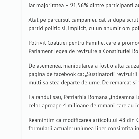
iar majoritatea – 91,56% dintre participanti au
Atat pe parcursul campaniei, cat si dupa scrut
partid politic si, implicit, cu un anumit om pol
Potrivit Coalitiei pentru Familie, care a promo
Parlament legea de revizuire a Constitutiei Ro
De asemenea, manipularea a fost o alta cauza, 
pagina de facebook ca: „Sustinatorii revizuiri
multi sa stea departe de urne. De remarcat si
La randul sau, Patriarhia Romana „indeamna la
celor aproape 4 milioane de romani care au ies
Reamintim ca modificarea articolului 48 din Con
formularii actuale: uniunea liber consimtita in