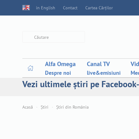
in English
Contact
Cartea Cărților
Type 2 or more characters for
results.
Alfa Omega
Canal TV
Vi
Despre noi
live&emisiuni
Med
Vezi ultimele știri pe Facebook-
Acasă
Știri
Știri din România