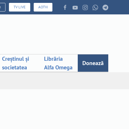
e
TV LIVE
AOTVi
Creștinul și
Librăria
Donează
societatea
Alfa Omega