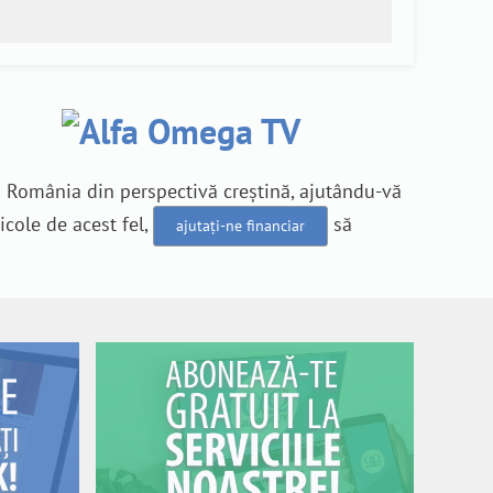
n România din perspectivă creștină, ajutându-vă
icole de acest fel,
să
ajutați-ne financiar