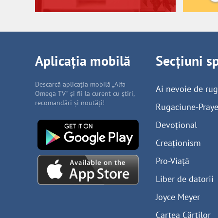
Aplicația mobilă
Secțiuni s
Descarcă aplicația mobilă „Alfa
Ai nevoie de ru
Omega TV” și fii la curent cu știri,
recomandări și noutăți!
Rugaciune-Praye
Devoțional
Creaționism
Pro-Viață
Liber de datorii
Joyce Meyer
Cartea Cărților