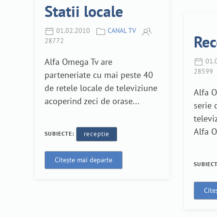
Statii locale
01.02.2010
CANAL TV
Rec
28772
Alfa Omega Tv are
01.
28599
parteneriate cu mai peste 40
de retele locale de televiziune
Alfa 
acoperind zeci de orase...
serie 
televi
Alfa O
SUBIECTE:
receptie
Citește mai departe
SUBIEC
Cite