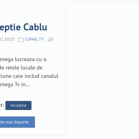
eptie Cablu
02.2010
CANAL TV
Omega lucreaza cu o
de retele locale de
ziune care includ canalul
mega Tv in...
TE:
receptie
ște mai departe