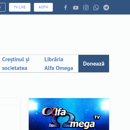
e
TV LIVE
AOTVi
Creștinul și
Librăria
Donează
societatea
Alfa Omega