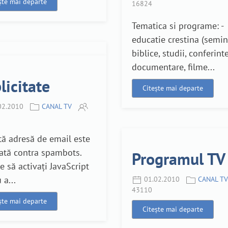
ște mai departe
16824
Tematica si programe: -
educatie crestina (semin
biblice, studii, conferinte
documentare, filme...
licitate
Citește mai departe
02.2010
CANAL TV
ed",
ă adresă de email este
ată contra spambots.
Programul TV
e să activați JavaScript
 a...
01.02.2010
CANAL TV
43110
ște mai departe
Citește mai departe