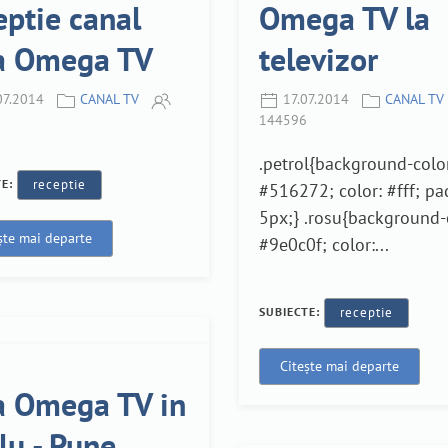
eptie canal
Omega TV la
a Omega TV
televizor
07.2014
CANAL TV
17.07.2014
CANAL TV
144596
.petrol{background-colo
TE:
receptie
#516272; color: #fff; pa
5px;} .rosu{background-
ște mai departe
#9e0c0f; color:...
SUBIECTE:
receptie
Citește mai departe
a Omega TV in
lu - Pune