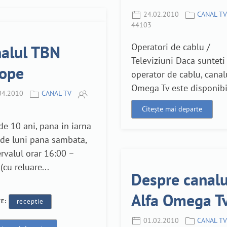
24.02.2010
CANAL TV
44103
Operatori de cablu /
alul TBN
Televiziuni Daca sunteti
ope
operator de cablu, canal
Omega Tv este disponibil
04.2010
CANAL TV
Citește mai departe
e 10 ani, pana in iarna
 de luni pana sambata,
ervalul orar 16:00 –
(cu reluare...
Despre canalu
Alfa Omega T
TE:
receptie
01.02.2010
CANAL TV