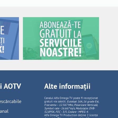
ii AOTV
Alte informații
Canalul Alfa Omega TV poate fi recepționat
escărcabile
gratuit via satelit:
Eutelsat 16A, 16 grade Est,
Frecventa – 12.567 Mhz, Polarizare
Vertica
lă,
Symbol rate - 16.667 ks/s, Modulație: DVB-
anal
S2,8PSK, FEC - 3/5, Codare - MPEG-4
.
Alfa Omega TV Production deține 2 licențe