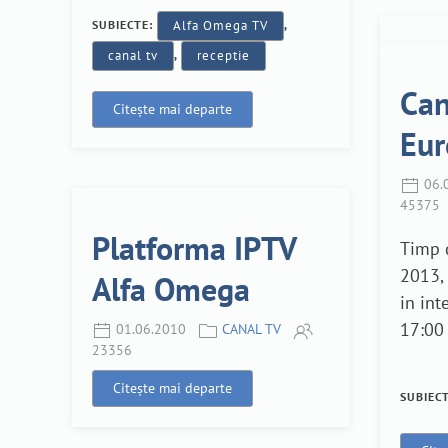
SUBIECTE:
Alfa Omega TV
,
canal tv
,
receptie
Can
Citește mai departe
Eur
06.
45375
Platforma IPTV
Timp d
2013,
Alfa Omega
in int
17:00 
01.06.2010
CANAL TV
23356
Citește mai departe
SUBIEC