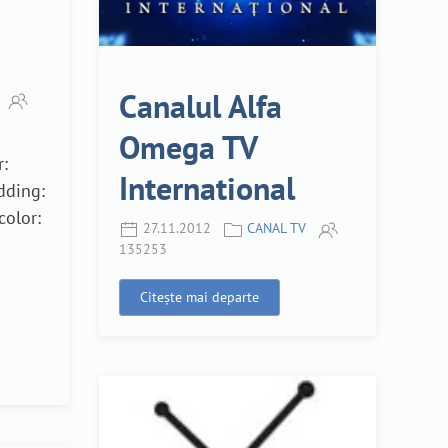
Canalul Alfa
Omega TV
r:
International
dding:
color:
27.11.2012
CANAL TV
135253
Citește mai departe