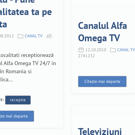
alitatea ta pe
ta
Canalul Alfa
Omega TV
08.2012
CANAL TV
12.10.2010
CANAL TV
ocalitati receptionează
2741232
l Alfa Omega TV 24/7 in
 în Romania si
ica...
Citește mai departe
TE:
receptie
ște mai departe
Televiziuni