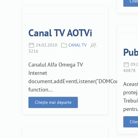
Cite
Canal TV AOTVi
24.02.2010
CANAL TV
Pub
3216
Canalul Alfa Omega TV
09.
40878
Internet
document.addEventListener("DOMContentLoad
Aceast
function...
protej
Trebui
Citește mai departe
pentru
Cite