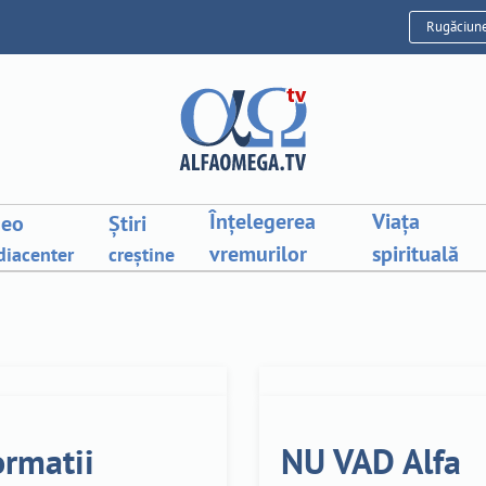
Rugăciun
Înțelegerea
Viața
deo
Știri
vremurilor
spirituală
iacenter
creștine
ormatii
NU VAD Alfa