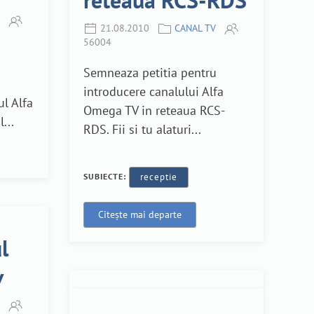
21.08.2010
CANAL TV
56004
Semneaza petitia pentru
introducere canalului Alfa
ul Alfa
Omega TV in reteaua RCS-
...
RDS. Fii si tu alaturi...
SUBIECTE:
receptie
Citește mai departe
l
v