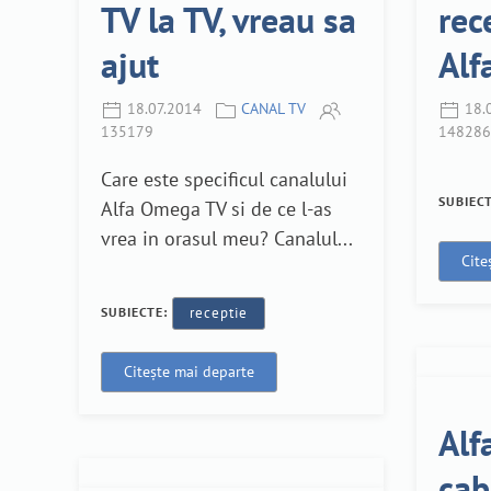
TV la TV, vreau sa
rec
ajut
Alf
18.07.2014
CANAL TV
18.
135179
148286
Care este specificul canalului
SUBIEC
Alfa Omega TV si de ce l-as
vrea in orasul meu? Canalul...
Cite
SUBIECTE:
receptie
Citește mai departe
Alf
cab