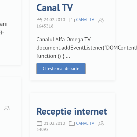
Canal TV
24.02.2010
CANAL TV
arii
1645318
)-
Canalul Alfa Omega TV
document.addEventListener("DOMContentL
function () { ...
Citește mai departe
Receptie internet
01.02.2010
CANAL TV
34092