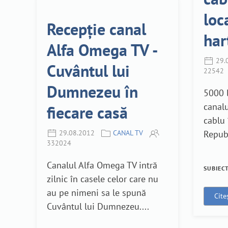
loc
Recepție canal
har
Alfa Omega TV -
29.
Cuvântul lui
22542
Dumnezeu în
5000 l
canalu
fiecare casă
cablu
29.08.2012
CANAL TV
Republ
332024
Canalul Alfa Omega TV intră
SUBIEC
zilnic în casele celor care nu
au pe nimeni sa le spună
Cite
Cuvântul lui Dumnezeu....