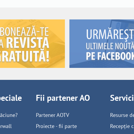
peciale
Fii partener AO
Servic
găciune?
Partener AOTV
Resurse d
rwall
Proiecte - fii parte
Recepție c