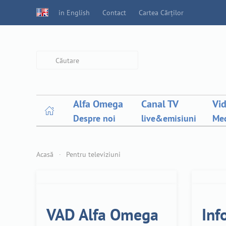
in English
Contact
Cartea Cărților
Type 2 or more characters for
results.
Alfa Omega
Canal TV
Vi
Despre noi
live&emisiuni
Med
Acasă
Pentru televiziuni
VAD Alfa Omega
Inf