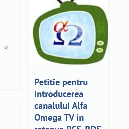
Petitie pentru
introducerea
canalului Alfa
Omega TV in
reteaua RCS-RDS