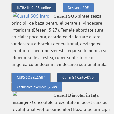
INTRĂ ÎN CURS, online
Descarca PDF
sintetizeaza
Cursul SOS
principii de baza pentru eliberare si vindecare
interioara (Efeseni 5:27). Temele abordate sunt
cruciale: pocainta, acordarea de iertare altora,
vindecarea arborelui generational, dezlegarea
legaturilor nedumnezeiesti, legarea demonica si
eliberarea de acestea, ruperea blestemelor,
ungerea cu undelemn, vindecarea supranaturala.
CURS SOS (1.1GB!)
Cumpără Carte+DVD
Cazuistică-exemple (2GB!)
Cursul Diavolul în fața
- Conceptele prezentate în acest curs au
instanței
revoluţionat vieţile oamenilor! Bazată pe principii