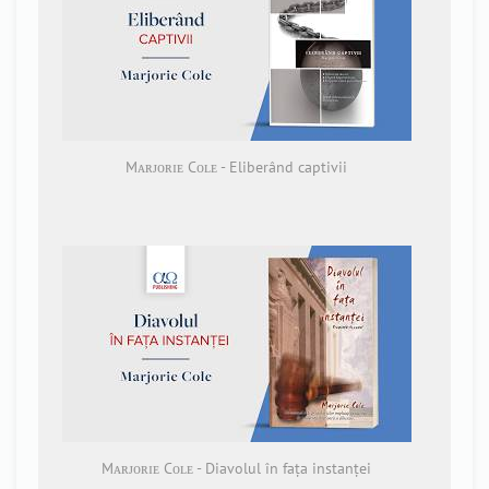
Mᴀʀᴊᴏʀɪᴇ Cᴏʟᴇ - Eliberând captivii
Mᴀʀᴊᴏʀɪᴇ Cᴏʟᴇ - Diavolul în fața instanței