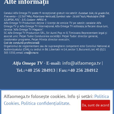
Alte informații
Canalul Alfa Omega TV poate fi recepționat gratuit via satelit:
Eutelsat 16A, 16 grade Est,
Frecventa – 12.567 Mhz, Polarizare
Vertica
lă, Symbol rate - 16.667 ks/s, Modulație: DVB-
S2,8PSK, FEC - 3/5, Codare - MPEG-4
.
Alfa Omega TV Production deține 2 licențe de emisie TV pe satelit: canalele Alfa
Omega TV și Alfa Omega TV Internațional. Alfa Omega TV editeaza, la fiecare doua luni,
revista: "Alfa Omega TV Magazin".
SC Alfa Omega TV Production SRL, Str Aurel Pop nr. 8, Timisoara. Reprezentant legal și
asociat unic: Pețan Tudor. Conducerea societății: Pețan Tudor: director general,
coodonator programe; Pețan Mirela: director executiv;
Cod de conduită profesională
Organismul de reglementare sau de supraveghere competent este Consiliul National al
Audiovizualului (CNA), cu sediul in Bd. Libertatii nr.14, sector 5, Bucuresti, tel: 40 (0)21
305 5350, email:
cna@cna.ro
-
info@alfaomega.tv
|
Alfa Omega TV
E-mail:
|
Tel.:+40 256 284913
Fax:+40 256 284912
Alfaomega.tv folosește cookies. Info și setări:
Politica
Cookies
.
Politica confidențialitate
.
Da, sunt de acord