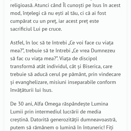
religioasă. Atunci când Îl cunoști pe Isus în acest
mod, înțelegi că nu ești al tău, ci că ai fost
cumpărat cu un preț, iar acest preț este
sacrificiul Lui pe cruce.
Astfel, în loc să te întrebi „Ce voi face cu viața
mea?”, trebuie să te întrebi „Ce vrea Dumnezeu
să fac cu viața mea?”. Viața de discipol
transformă atât individul, cât și Biserica, care
trebuie să aducă cerul pe pământ, prin vindecare
și evanghelizare, misiuni inseparabile conform
învățăturii lui Isus.
De 30 ani, Alfa Omega răspândește Lumina
Lumii prin intermediul lucrării de media
creștină. Datorită generozității dumneavoastră,
putem să rămânem o lumină în întuneric! Fiți