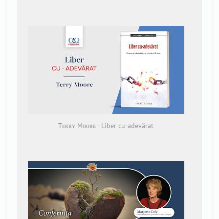
Tᴇʀʀʏ Mᴏᴏʀᴇ - Liber cu-adevărat