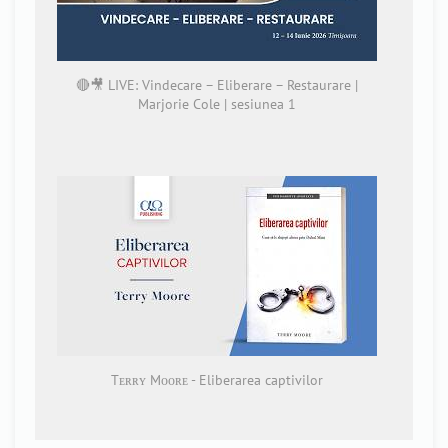
🔴🎥 LIVE: Vindecare – Eliberare – Restaurare |
Marjorie Cole | sesiunea 1
Tᴇʀʀʏ Mᴏᴏʀᴇ - Eliberarea captivilor