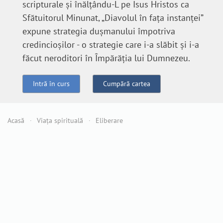
scripturale şi înălţându-L pe Isus Hristos ca
Sfătuitorul Minunat, „Diavolul în faţa instanţei”
expune strategia duşmanului împotriva
credincioşilor - o strategie care i-a slăbit şi i-a
făcut neroditori în Împărăţia lui Dumnezeu.
Intră în curs
Cumpără cartea
Acasă
Viața spirituală
Eliberare