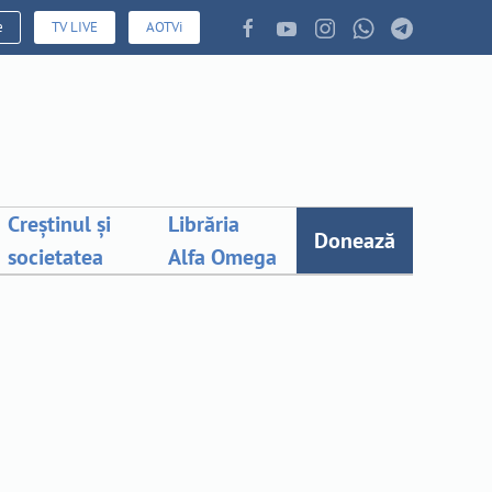
e
TV LIVE
AOTVi
Creștinul și
Librăria
Donează
societatea
Alfa Omega