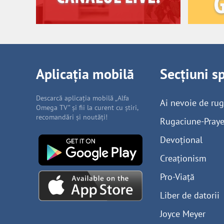
Aplicația mobilă
Secțiuni s
Descarcă aplicația mobilă „Alfa
Ai nevoie de ru
Omega TV” și fii la curent cu știri,
recomandări și noutăți!
Rugaciune-Praye
Devoțional
Creaționism
Pro-Viață
Liber de datorii
Joyce Meyer