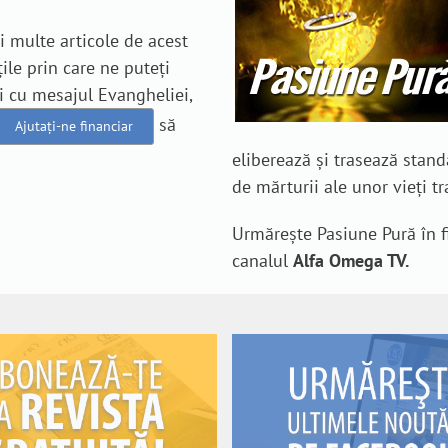
ai multe articole de acest
țile prin care ne puteți
 cu mesajul Evangheliei,
să
Ajutați-ne financiar
eliberează și trasează stan
de mărturii ale unor vieți t
Urmărește Pasiune Pură în f
canalul
Alfa Omega TV.