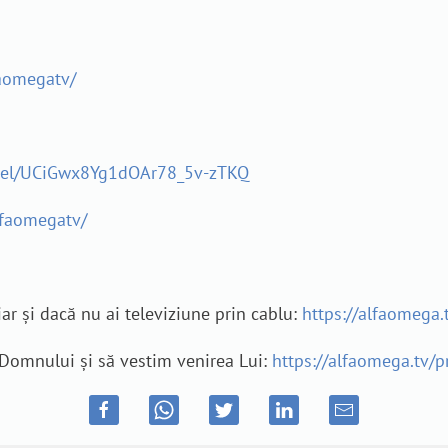
aomegatv/
nel/UCiGwx8Yg1dOAr78_5v-zTKQ
lfaomegatv/
ar și dacă nu ai televiziune prin cablu:
https://alfaomega.
Domnului și să vestim venirea Lui:
https://alfaomega.tv/p