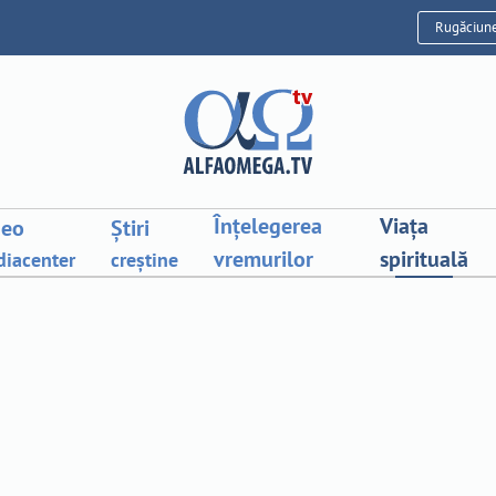
Rugăciun
Înțelegerea
Viața
deo
Știri
vremurilor
spirituală
iacenter
creștine