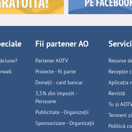
peciale
Fii partener AO
Servic
găciune?
Partener AOTV
Resurse d
rwall
Proiecte - fii parte
Recepție c
Donații - card bancar
Aplicația 
3,5% din impozit -
Revistă
Persoane
Tu și AOT
Publicitate - Organizații
Termeni și
Sponsorizare - Organizații
Politică co