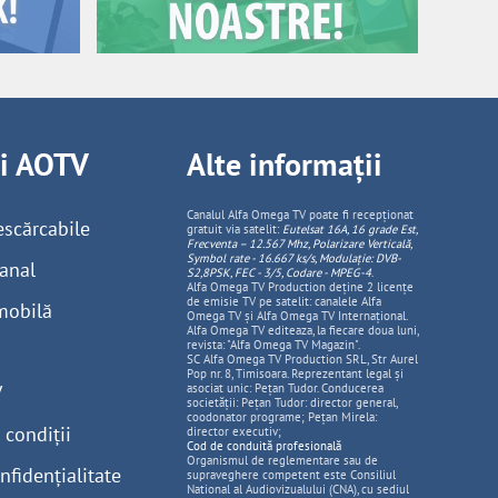
ii AOTV
Alte informații
Canalul Alfa Omega TV poate fi recepționat
escărcabile
gratuit via satelit:
Eutelsat 16A, 16 grade Est,
Frecventa – 12.567 Mhz, Polarizare
Vertica
lă,
Symbol rate - 16.667 ks/s, Modulație: DVB-
anal
S2,8PSK, FEC - 3/5, Codare - MPEG-4
.
Alfa Omega TV Production deține 2 licențe
de emisie TV pe satelit: canalele Alfa
mobilă
Omega TV și Alfa Omega TV Internațional.
Alfa Omega TV editeaza, la fiecare doua luni,
revista: "Alfa Omega TV Magazin".
SC Alfa Omega TV Production SRL, Str Aurel
Pop nr. 8, Timisoara. Reprezentant legal și
V
asociat unic: Pețan Tudor. Conducerea
societății: Pețan Tudor: director general,
coodonator programe; Pețan Mirela:
 condiții
director executiv;
Cod de conduită profesională
Organismul de reglementare sau de
nfidențialitate
supraveghere competent este Consiliul
National al Audiovizualului (CNA), cu sediul