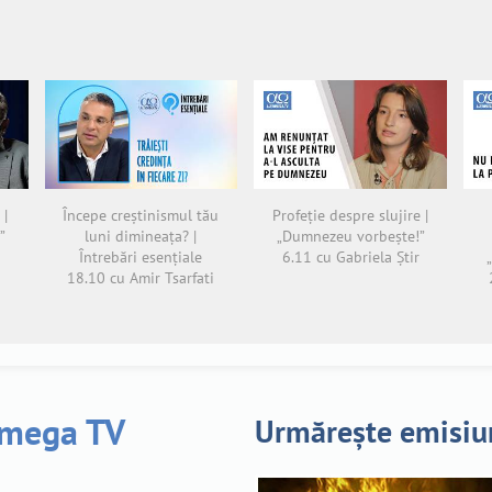
 |
Începe creștinismul tău
Profeție despre slujire |
”
luni dimineața? |
„Dumnezeu vorbește!”
Întrebări esențiale
6.11 cu Gabriela Știr
18.10 cu Amir Tsarfati
Urmărește emisiu