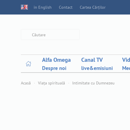
in English
Contact
Cartea Cărților
Type 2 or more characters for
results.
Alfa Omega
Canal TV
Vi
Despre noi
live&emisiuni
Med
Acasă
Viața spirituală
Intimitate cu Dumnezeu