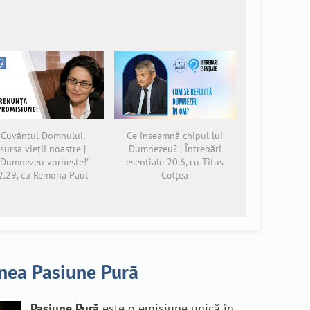
Cuvântul Domnului,
Ce înseamnă chipul lui
sursa vieții noastre |
Dumnezeu? | Întrebări
„Dumnezeu vorbește!”
esențiale 20.6, cu Titus
2.29, cu Remona Paul
Colțea
nea Pasiune Pură
Pasiune Pură
este o emisiune unică în