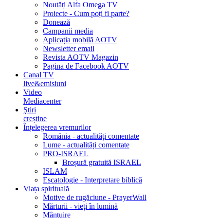
Noutăți Alfa Omega TV
Proiecte - Cum poți fi parte?
Donează
Campanii media
Aplicația mobilă AOTV
Newsletter email
Revista AOTV Magazin
Pagina de Facebook AOTV
Canal TV
live&emisiuni
Video
Mediacenter
Știri
creștine
Înțelegerea vremurilor
România - actualități comentate
Lume - actualități comentate
PRO-ISRAEL
Broșură gratuită ISRAEL
ISLAM
Escatologie - Interpretare biblică
Viața spirituală
Motive de rugăciune - PrayerWall
Mărturii - vieți în lumină
Mântuire