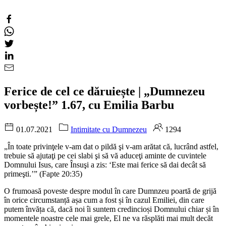
Ferice de cel ce dăruiește | „Dumnezeu
vorbește!” 1.67, cu Emilia Barbu
01.07.2021
Intimitate cu Dumnezeu
1294
„În toate privinţele v-am dat o pildă şi v-am arătat că, lucrând astfel,
trebuie să ajutaţi pe cei slabi şi să vă aduceţi aminte de cuvintele
Domnului Isus, care Însuşi a zis: ‘Este mai ferice să dai decât să
primeşti.’” (Fapte 20:35)
O frumoasă poveste despre modul în care Dumnzeu poartă de grijă
în orice circumstanță așa cum a fost și în cazul Emiliei, din care
putem învăța că, dacă noi îi suntem credincioși Domnului chiar și în
momentele noastre cele mai grele, El ne va răsplăti mai mult decăt