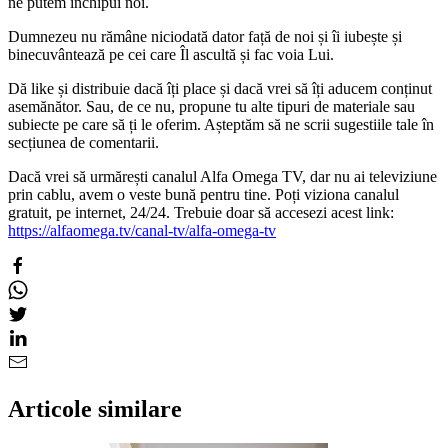
ne putem închipui noi.
Dumnezeu nu rămâne niciodată dator față de noi și îi iubește și
binecuvântează pe cei care Îl ascultă și fac voia Lui.
Dă like și distribuie dacă îți place și dacă vrei să îți aducem conținut
asemănător. Sau, de ce nu, propune tu alte tipuri de materiale sau
subiecte pe care să ți le oferim. Așteptăm să ne scrii sugestiile tale în
secțiunea de comentarii.
Dacă vrei să urmărești canalul Alfa Omega TV, dar nu ai televiziune
prin cablu, avem o veste bună pentru tine. Poți viziona canalul
gratuit, pe internet, 24/24. Trebuie doar să accesezi acest link:
https://alfaomega.tv/canal-tv/alfa-omega-tv
Articole similare