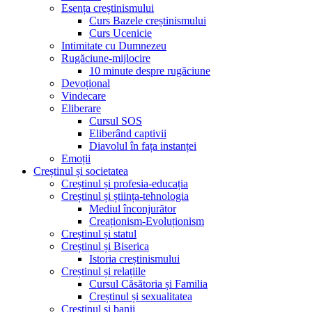
Esența creștinismului
Curs Bazele creștinismului
Curs Ucenicie
Intimitate cu Dumnezeu
Rugăciune-mijlocire
10 minute despre rugăciune
Devoțional
Vindecare
Eliberare
Cursul SOS
Eliberând captivii
Diavolul în fața instanței
Emoții
Creștinul și societatea
Creștinul și profesia-educația
Creștinul și știința-tehnologia
Mediul înconjurător
Creaționism-Evoluționism
Creștinul și statul
Creștinul și Biserica
Istoria creștinismului
Creștinul și relațiile
Cursul Căsătoria și Familia
Creștinul și sexualitatea
Creștinul și banii