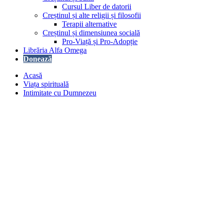
Cursul Liber de datorii
Creștinul și alte religii și filosofii
Terapii alternative
Creștinul și dimensiunea socială
Pro-Viață și Pro-Adopție
Librăria Alfa Omega
Donează
Acasă
Viața spirituală
Intimitate cu Dumnezeu