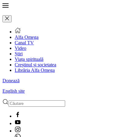
Alfa Omega
Canal TV
Video
Știri
Viața spirituală
Creștinul și societatea
Librăria Alfa Omega
Donează
English site
Type 2 or more characters
for results.