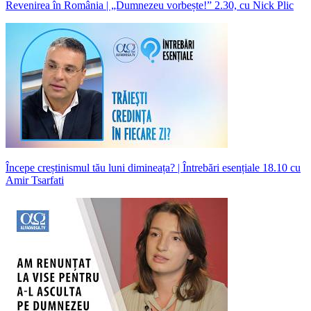
Revenirea în România | „Dumnezeu vorbește!” 2.30, cu Nick Plic
Începe creștinismul tău luni dimineața? | Întrebări esențiale 18.10 cu
Amir Tsarfati