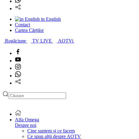
in English
Contact
Cartea Cărților
Rugăciune
TV LIVE
AOTVi
Type 2 or more characters
for results.
Alfa Omega
Despre noi
Cine suntem și ce facem
Ce spun alții despre AOTV