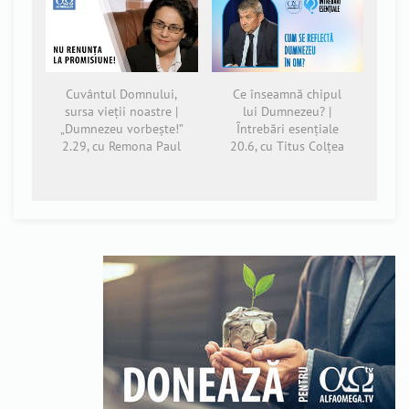
Cuvântul Domnului,
Ce înseamnă chipul
sursa vieții noastre |
lui Dumnezeu? |
„Dumnezeu vorbește!”
Întrebări esențiale
2.29, cu Remona Paul
20.6, cu Titus Colțea