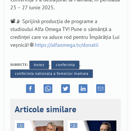
23 – 27 iunie 2025.
📽️📡 Sprijină producția de programe a
studioului Alfa Omega TV! Pune o sămânță a
credinței care va aduce rod pentru Împărăția Lui
veșnică! 🌐
https://alfaomega.tv/donatii
SUBIECTE:
botez
,
conferinta
,
conferinta nationala a femeilor mamaia
Articole similare