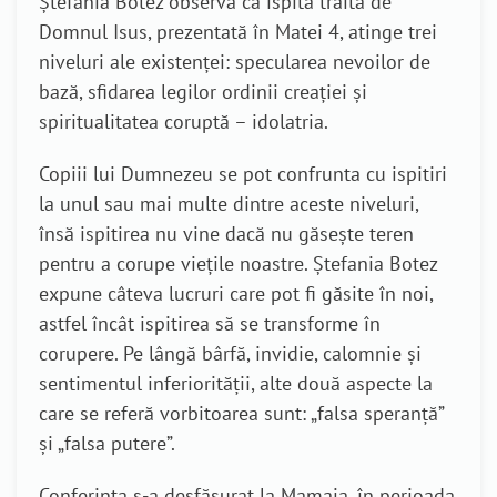
Ștefania Botez observă că ispita trăită de
Domnul Isus, prezentată în Matei 4, atinge trei
niveluri ale existenței: specularea nevoilor de
bază, sfidarea legilor ordinii creației și
spiritualitatea coruptă – idolatria.
Copiii lui Dumnezeu se pot confrunta cu ispitiri
la unul sau mai multe dintre aceste niveluri,
însă ispitirea nu vine dacă nu găsește teren
pentru a corupe viețile noastre. Ștefania Botez
expune câteva lucruri care pot fi găsite în noi,
astfel încât ispitirea să se transforme în
corupere. Pe lângă bârfă, invidie, calomnie și
sentimentul inferiorității, alte două aspecte la
care se referă vorbitoarea sunt: „falsa speranță”
și „falsa putere”.
Conferința s-a desfășurat la Mamaia, în perioada