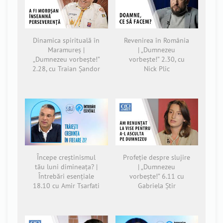
Dinamica spirituală în
Revenirea în România
Maramureș |
| „Dumnezeu
„Dumnezeu vorbește!”
vorbește!” 2.30, cu
2.28, cu Traian Șandor
Nick Plic
Începe creștinismul
Profeție despre slujire
tău luni dimineața? |
| „Dumnezeu
Întrebări esențiale
vorbește!” 6.11 cu
18.10 cu Amir Tsarfati
Gabriela Știr