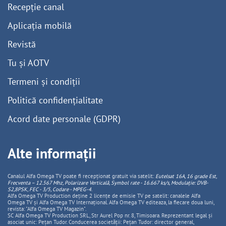
Recepție canal
Aplicația mobilă
Revistă
Tu și AOTV
Termeni și condiții
Politică confidențialitate
Acord date personale (GDPR)
Alte informații
Canalul Alfa Omega TV poate fi recepționat gratuit via satelit:
Eutelsat 16A, 16 grade Est,
Frecventa – 12.567 Mhz, Polarizare
Vertica
lă, Symbol rate - 16.667 ks/s, Modulație: DVB-
S2,8PSK, FEC - 3/5, Codare - MPEG-4
.
Alfa Omega TV Production deține 2 licențe de emisie TV pe satelit: canalele Alfa
Omega TV și Alfa Omega TV Internațional. Alfa Omega TV editeaza, la fiecare doua luni,
revista: "Alfa Omega TV Magazin".
SC Alfa Omega TV Production SRL, Str Aurel Pop nr. 8, Timisoara. Reprezentant legal și
asociat unic: Pețan Tudor. Conducerea societății: Pețan Tudor: director general,